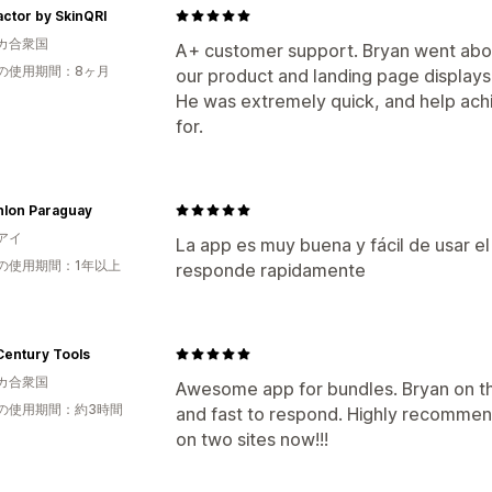
ctor by SkinQRI
カ合衆国
A+ customer support. Bryan went abo
の使用期間：8ヶ月
our product and landing page displays 
He was extremely quick, and help ac
for.
hlon Paraguay
アイ
La app es muy buena y fácil de usar e
の使用期間：1年以上
responde rapidamente
Century Tools
カ合衆国
Awesome app for bundles. Bryan on th
の使用期間：約3時間
and fast to respond. Highly recommend 
on two sites now!!!