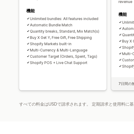
revenue
機能
機能
Unlimited bundles: All features included
Unlimi
Automatic Bundle Match
Automa
Quantity breaks, Standard, Mix Match(s)
Quanti
Buy X Get Y, Free Gift, Free Shipping
Buy X G
Shopify Markets built-in
Shopif
Multi-Currency & Multi-Language
Multi-
Customer Target (Orders, Spent, Tags)
Custom
Shopify POS + Live Chat Support
Shopif
7日間の
すべての料金はUSDで請求されます。 定期請求と使用料に