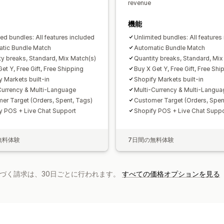
revenue
機能
ted bundles: All features included
Unlimited bundles: All features
tic Bundle Match
Automatic Bundle Match
ty breaks, Standard, Mix Match(s)
Quantity breaks, Standard, Mix
et Y, Free Gift, Free Shipping
Buy X Get Y, Free Gift, Free Shi
y Markets built-in
Shopify Markets built-in
Currency & Multi-Language
Multi-Currency & Multi-Langua
er Target (Orders, Spent, Tags)
Customer Target (Orders, Spen
y POS + Live Chat Support
Shopify POS + Live Chat Suppo
無料体験
7日間の無料体験
基づく請求は、30日ごとに行われます。
すべての価格オプションを見る