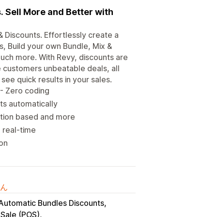
. Sell More and Better with
 Discounts. Effortlessly create a
s, Build your own Bundle, Mix &
much more. With Revy, discounts are
e customers unbeatable deals, all
see quick results in your sales.
 - Zero coding
ts automatically
ction based and more
n real-time
ion
ん
Automatic Bundles Discounts
 Sale (POS)