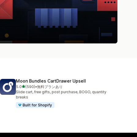
Moon Bundles CartDrawer Upsell
5つ星中
5.0
(590)
•
無料プランあり
合計レビュー数：590件
Slide cart, free gifts, post purchase, BOGO, quantity
breaks
Built for Shopify