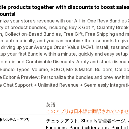
le products together with discounts to boost sales
ounts!
ize your store’s revenue with our All-in-One Revy Bundles &
ty of product bundles, including Buy X Get Y, Quantity Break
, Collection-Based Bundles, Free Gift, Free Shipping and 
ed automatically, and you can combine the discounts to giv
 driving up your Average Order Value (AOV). Install, test and 
up your first Bundle within a minute, quickly and easy setup
omatic and Combinable Discounts: Apply and stack discoun
 Bundle Types: Volume, BOGO, Mix & Match, Builders, Colle
e Editor & Preview: Personalize the bundles and preview it i
e Chat Support + Unlimited Revenue + Seamlessly Integrat
英語
このアプリは日本語に翻訳されていませ
象システム・アプリ
チェックアウト
Shopify管理者ページ
Functions
Page builder apps
Point of