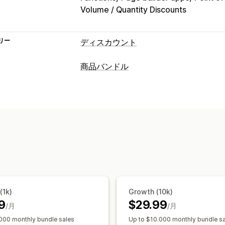
Volume / Quantity Discounts
リー
ディスカウント
ディスカウントの種類
商品バンドル
クーポンコード
クーポン
BOGO
固定
バンドルタイプ
ボリュームディスカウント
数量割引
固定バンドル
マルチパック
組み合わ
卸売価格
無料配送
カートディスカウ
ボックスを作成
ギフトボックス
サン
商品バンドル
期間限定オファー
クロ
アップセルバンドル
クロスセルバンド
カスタムディスカウント
設定可能な価格設定方式
ディスカウント管理
固定価格設定
段階的な価格設定
数量
編集ツール
テンプレート
一括編集
カ
ボリュームディスカウント
一律割引
ディスカウントの組み合わせ
ターゲテ
カートディスカウント
無料配送
BOG
(1k)
Growth (10k)
9
$29.99
動的価格設定
カスタム価格
/月
/月
000 monthly bundle sales
Up to $10.000 monthly bundle s