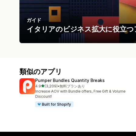
ガイド
イタリアのビジネス拡大に役立つ
類似のアプリ
Pumper Bundles Quantity Breaks
5つ星中
4.9
(3,209)
•
無料プランあり
合計レビュー数：3209件
Increase AOV with Bundle offers, Free Gift & Volume
Discount!
Built for Shopify