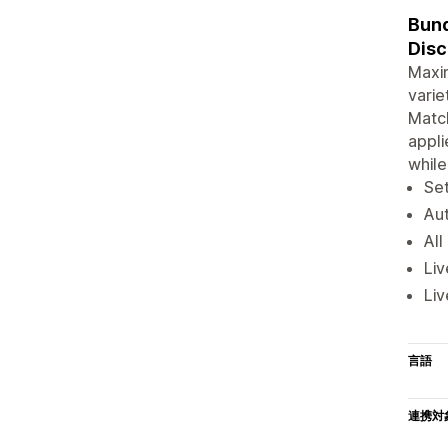
Bund
Disc
Maxim
varie
Match
appli
while
Set
Aut
All
Liv
Liv
言語
連携対