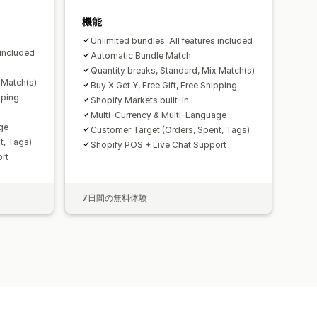
機能
Unlimited bundles: All features included
 included
Automatic Bundle Match
Quantity breaks, Standard, Mix Match(s)
 Match(s)
Buy X Get Y, Free Gift, Free Shipping
pping
Shopify Markets built-in
Multi-Currency & Multi-Language
ge
Customer Target (Orders, Spent, Tags)
t, Tags)
Shopify POS + Live Chat Support
rt
7日間の無料体験