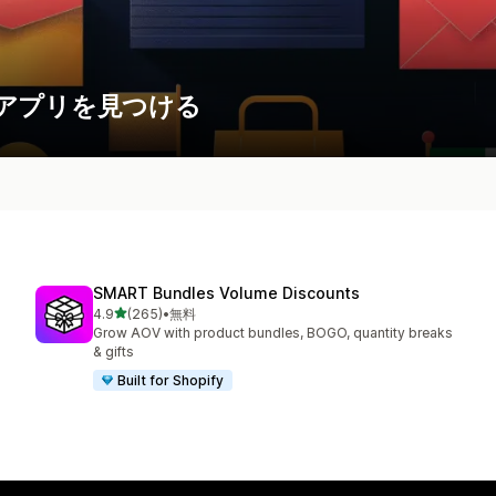
アプリを見つける
SMART Bundles Volume Discounts
5つ星中
4.9
(265)
•
無料
合計レビュー数：265件
Grow AOV with product bundles, BOGO, quantity breaks
& gifts
Built for Shopify