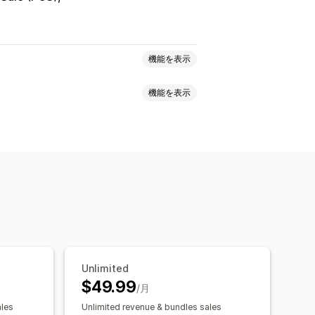
機能を表示
機能を表示
価格設定
段階的な価格設定
割引率によるディスカウント
一括割引
せバンドル
バリエーションバンドル
ント
チェックアウトディスカウント
プルパック
卸売バンドル
スセルディスカウント
動的価格設定
ル
カスタムバンドル
割引
ディスカウント
スタムコード
通貨換算
割引率によるディスカウント
ィング
絞り込み
追跡
レポート
分析
O
一括価格設定
卸売価格
Unlimited
$49.99
/月
ales
Unlimited revenue & bundles sales