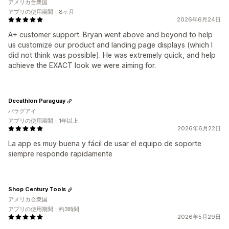
アメリカ合衆国
アプリの使用期間：8ヶ月
2026年6月24日
A+ customer support. Bryan went above and beyond to help
us customize our product and landing page displays (which I
did not think was possible). He was extremely quick, and help
achieve the EXACT look we were aiming for.
Decathlon Paraguay
パラグアイ
アプリの使用期間：1年以上
2026年6月22日
La app es muy buena y fácil de usar el equipo de soporte
siempre responde rapidamente
Shop Century Tools
アメリカ合衆国
アプリの使用期間：約3時間
2026年5月29日