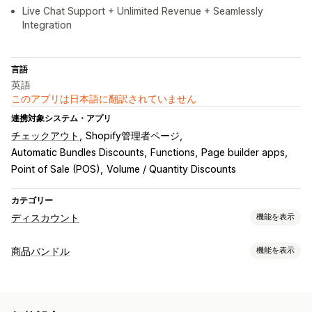
Live Chat Support + Unlimited Revenue + Seamlessly
Integration
言語
英語
このアプリは日本語に翻訳されていません
連携対象システム・アプリ
チェックアウト
Shopify管理者ページ
Automatic Bundles Discounts
Functions
Page builder apps
Point of Sale (POS)
Volume / Quantity Discounts
カテゴリー
ディスカウント
機能を表示
ディスカウントの種類
商品バンドル
機能を表示
クーポンコード
クーポン
BOGO
固定価格設定
バンドルタイプ
段階的な価格設定
ボリュームディスカウント
数量割引
固定バンドル
マルチパック
組み合わせバンドル
割引率によるディスカウント
一括割引
卸売価格
無料配送