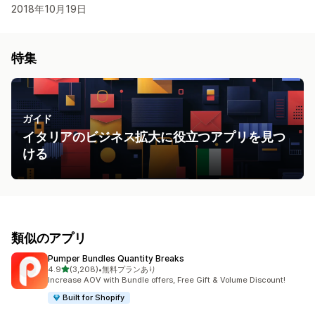
2018年10月19日
特集
ガイド
イタリアのビジネス拡大に役立つアプリを見つ
ける
類似のアプリ
Pumper Bundles Quantity Breaks
5つ星中
4.9
(3,208)
•
無料プランあり
合計レビュー数：3208件
Increase AOV with Bundle offers, Free Gift & Volume Discount!
Built for Shopify