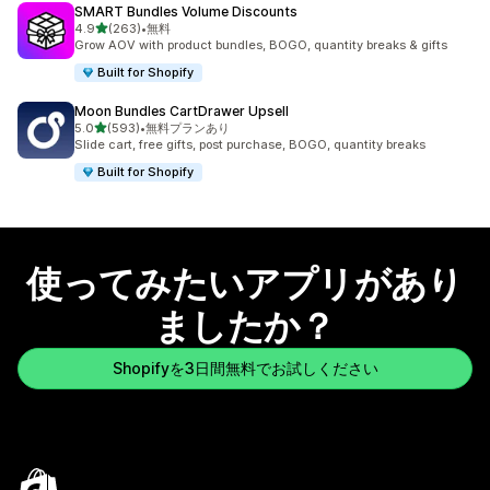
SMART Bundles Volume Discounts
5つ星中
4.9
(263)
•
無料
合計レビュー数：263件
Grow AOV with product bundles, BOGO, quantity breaks & gifts
Built for Shopify
Moon Bundles CartDrawer Upsell
5つ星中
5.0
(593)
•
無料プランあり
合計レビュー数：593件
Slide cart, free gifts, post purchase, BOGO, quantity breaks
Built for Shopify
使ってみたいアプリがあり
ましたか？
Shopifyを3日間無料でお試しください