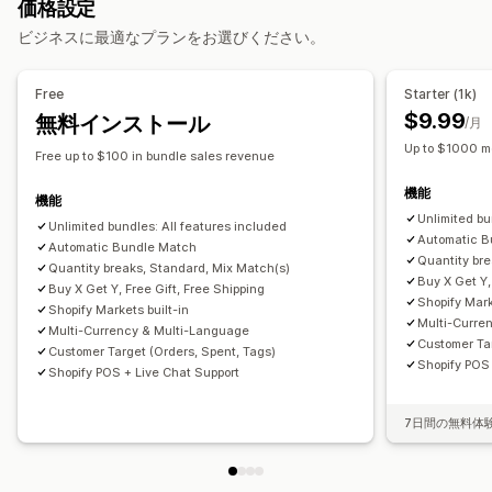
価格設定
バリエーションバンドル
ボックスを作成
ギフトボックス
カートディスカウント
チェックアウトディスカウント
ビジネスに最適なプランをお選びください。
サンプルパック
卸売バンドル
アップセルバンドル
商品バンドル
期間限定オファー
クロスセルディスカウント
クロスセルバンドル
カスタムバンドル
動的価格設定
カスタムディスカウント
Free
Starter (1k)
設定可能な価格設定方式
ディスカウント管理
$9.99
無料インストール
/月
固定価格設定
段階的な価格設定
数量割引
ディスカウント
編集ツール
テンプレート
一括編集
カスタムコード
通貨換算
Up to $1000 m
Free up to $100 in bundle sales revenue
ボリュームディスカウント
一律割引
ディスカウントの組み合わせ
ターゲティング
絞り込み
追跡
機能
割引率によるディスカウント
カートディスカウント
無料配送
レポート
分析
機能
Unlimited bu
BOGO
一括価格設定
卸売価格
動的価格設定
カスタム価格
Unlimited bundles: All features included
Automatic B
Automatic Bundle Match
Quantity br
Quantity breaks, Standard, Mix Match(s)
Buy X Get Y,
Buy X Get Y, Free Gift, Free Shipping
Shopify Mark
Shopify Markets built-in
Multi-Curre
Multi-Currency & Multi-Language
Customer Tar
Customer Target (Orders, Spent, Tags)
Shopify POS 
Shopify POS + Live Chat Support
7日間の無料体