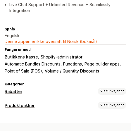
Live Chat Support + Unlimited Revenue + Seamlessly
Integration
Språk
Engelsk
Denne appen er ikke oversatt til Norsk (bokmål)
Fungerer med
Butikkens kasse
Shopify-administrator
Automatic Bundles Discounts
Functions
Page builder apps
Point of Sale (POS)
Volume / Quantity Discounts
Kategorier
Rabatter
Vis funksjoner
Rabattyper
Produktpakker
Vis funksjoner
Rabattkoder
Kuponger
Kjøp én, få én gratis
Faste priser
Pakketyper
Nivåbaserte priser
Volumrabatter
Kvantumsrabatter
Faste pakker
Multipakker
Miks og match-pakker
Prosentbaserte rabatter
Masserabatter
Grossistpriser