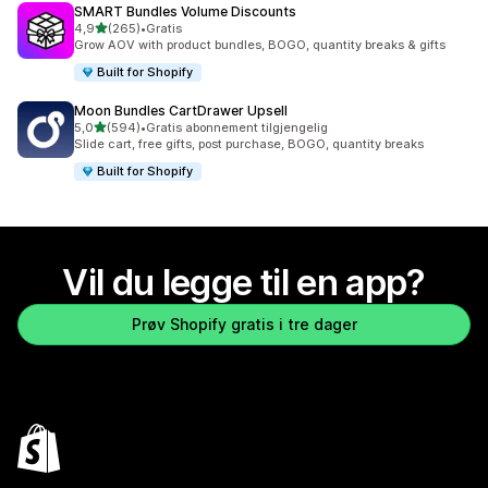
SMART Bundles Volume Discounts
av 5 stjerner
4,9
(265)
•
Gratis
Totalt 265 omtaler
Grow AOV with product bundles, BOGO, quantity breaks & gifts
Built for Shopify
Moon Bundles CartDrawer Upsell
av 5 stjerner
5,0
(594)
•
Gratis abonnement tilgjengelig
Totalt 594 omtaler
Slide cart, free gifts, post purchase, BOGO, quantity breaks
Built for Shopify
Vil du legge til en app?
Prøv Shopify gratis i tre dager