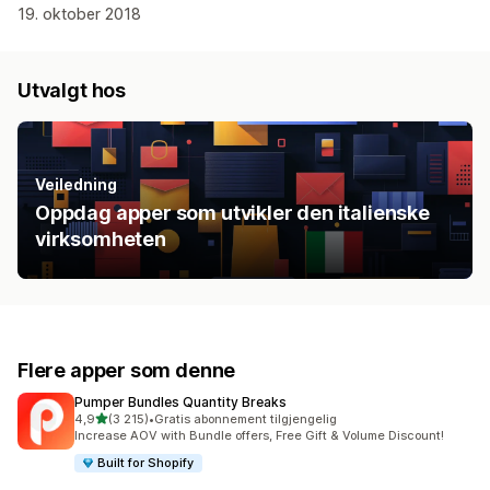
19. oktober 2018
Utvalgt hos
Veiledning
Oppdag apper som utvikler den italienske
virksomheten
Flere apper som denne
Pumper Bundles Quantity Breaks
av 5 stjerner
4,9
(3 215)
•
Gratis abonnement tilgjengelig
Totalt 3215 omtaler
Increase AOV with Bundle offers, Free Gift & Volume Discount!
Built for Shopify