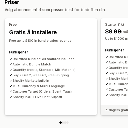
Priser
Variantpakker
Sett sammen en eske
Gaveesker
Gratis frakt
Handlekurvrabatter
Kasserabatter
Velg abonnementet som passer best for bedriften din.
Prøvepakker
Engrospakker
Mersalgspakker
Produktpakker
Tilbud i en begrenset periode
Kryssalgspakker
Egendefinerte pakker
Kryssalgsrabatter
Dynamisk prissetting
Free
Starter (1k)
Egendefinerte rabatter
Priser du kan angi
$9.99
Gratis å installere
/ m
Faste priser
Nivåbaserte priser
Kvantumsrabatter
Administrere rabatter
Up to $1000 m
Free up to $100 in bundle sales revenue
Rabatter
Volumrabatter
Flate rabatter
Redigeringsverktøy
Maler
Masseredigering
Funksjoner
Prosentbaserte rabatter
Handlekurvrabatter
Gratis frakt
Egendefinert kode
Valutakonvertering
Funksjoner
Unlimited bu
Kjøp én, få én gratis
Masseprissetting
Grossistpriser
Stabling av rabatter
Unlimited bundles: All features included
Målretting
Filtrering
Sporing
Automatic B
Automatic Bundle Match
Dynamisk prissetting
Tilpasset prissetting
Rapportering
Analyse
Quantity br
Quantity breaks, Standard, Mix Match(s)
Buy X Get Y,
Buy X Get Y, Free Gift, Free Shipping
Shopify Mark
Shopify Markets built-in
Multi-Curre
Multi-Currency & Multi-Language
Customer Tar
Customer Target (Orders, Spent, Tags)
Shopify POS 
Shopify POS + Live Chat Support
7-dagers grat