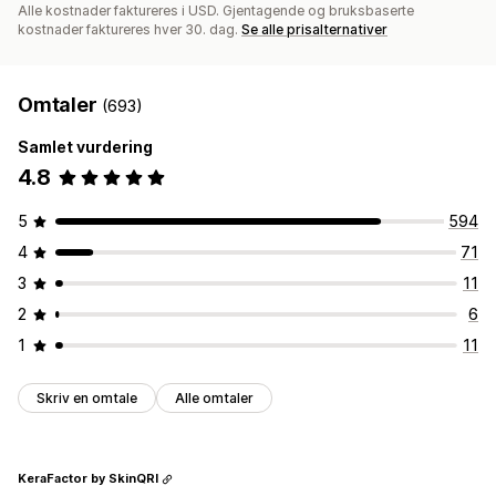
Alle kostnader faktureres i USD. Gjentagende og bruksbaserte
kostnader faktureres hver 30. dag.
Se alle prisalternativer
Omtaler
(693)
Samlet vurdering
4.8
5
594
4
71
3
11
2
6
1
11
Skriv en omtale
Alle omtaler
KeraFactor by SkinQRI