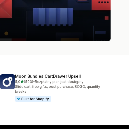
Moon Bundles CartDrawer Upsell
na 5 gwiazdek
5,0
(593)
•
Bezpłatny plan jest dostępny
Łączna liczba recenzji: 593
Slide cart, free gifts, post purchase, BOGO, quantity
breaks
Built for Shopify