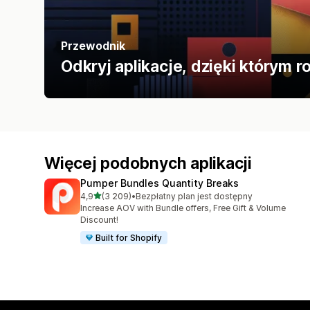
Przewodnik
Odkryj aplikacje, dzięki którym
Więcej podobnych aplikacji
Pumper Bundles Quantity Breaks
na 5 gwiazdek
4,9
(3 209)
•
Bezpłatny plan jest dostępny
Łączna liczba recenzji: 3209
Increase AOV with Bundle offers, Free Gift & Volume
Discount!
Built for Shopify