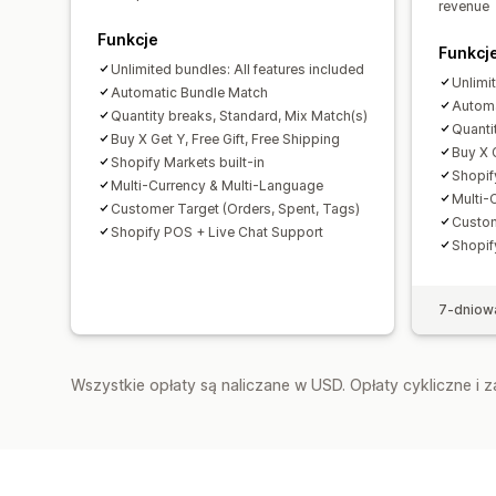
revenue
Funkcje
Funkcj
Unlimited bundles: All features included
Unlimi
Automatic Bundle Match
Automa
Quantity breaks, Standard, Mix Match(s)
Quanti
Buy X Get Y, Free Gift, Free Shipping
Buy X G
Shopify Markets built-in
Shopif
Multi-Currency & Multi-Language
Multi-
Customer Target (Orders, Spent, Tags)
Custom
Shopify POS + Live Chat Support
Shopif
7-dniow
Wszystkie opłaty są naliczane w USD. Opłaty cykliczne i 