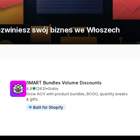
 rozwiniesz swój biznes we Włoszech
SMART Bundles Volume Discounts
na 5 gwiazdek
4,9
(263)
•
Gratis
Łączna liczba recenzji: 263
Grow AOV with product bundles, BOGO, quantity breaks
& gifts
Built for Shopify