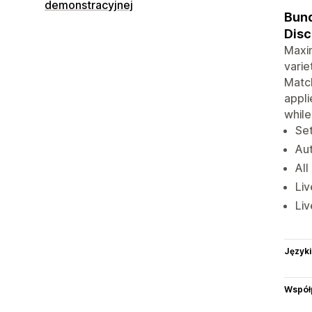
demonstracyjnej
Bund
Disc
Maxim
varie
Match
appli
while
Set
Aut
All
Liv
Liv
Języki
Współ