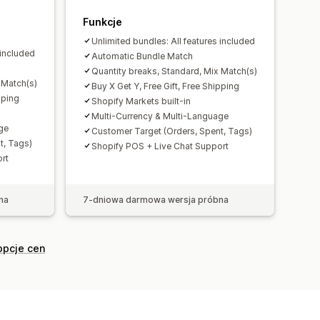
Funkcje
Unlimited bundles: All features included
 included
Automatic Bundle Match
Quantity breaks, Standard, Mix Match(s)
 Match(s)
Buy X Get Y, Free Gift, Free Shipping
pping
Shopify Markets built-in
Multi-Currency & Multi-Language
ge
Customer Target (Orders, Spent, Tags)
t, Tags)
Shopify POS + Live Chat Support
rt
na
7-dniowa darmowa wersja próbna
opcje cen