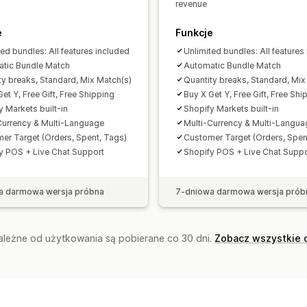
revenue
e
Funkcje
ted bundles: All features included
Unlimited bundles: All features
tic Bundle Match
Automatic Bundle Match
ty breaks, Standard, Mix Match(s)
Quantity breaks, Standard, Mix
et Y, Free Gift, Free Shipping
Buy X Get Y, Free Gift, Free Shi
y Markets built-in
Shopify Markets built-in
Currency & Multi-Language
Multi-Currency & Multi-Langua
er Target (Orders, Spent, Tags)
Customer Target (Orders, Spen
y POS + Live Chat Support
Shopify POS + Live Chat Suppo
a darmowa wersja próbna
7-dniowa darmowa wersja prób
zależne od użytkowania są pobierane co 30 dni.
Zobacz wszystkie 