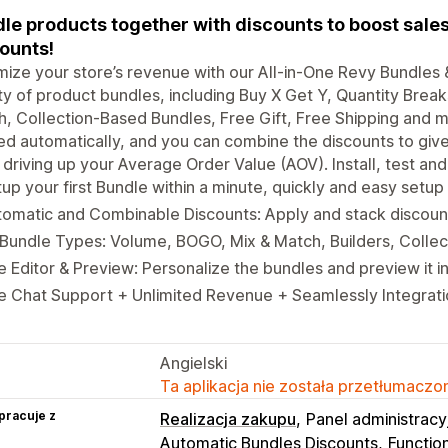
le products together with discounts to boost sales
ounts!
ize your store’s revenue with our All-in-One Revy Bundles &
ty of product bundles, including Buy X Get Y, Quantity Break
, Collection-Based Bundles, Free Gift, Free Shipping and 
ed automatically, and you can combine the discounts to giv
 driving up your Average Order Value (AOV). Install, test and 
up your first Bundle within a minute, quickly and easy setup
omatic and Combinable Discounts: Apply and stack discoun
 Bundle Types: Volume, BOGO, Mix & Match, Builders, Colle
e Editor & Preview: Personalize the bundles and preview it i
e Chat Support + Unlimited Revenue + Seamlessly Integrat
Angielski
Ta aplikacja nie została przetłumaczon
pracuje z
Realizacja zakupu
Panel administracy
Automatic Bundles Discounts
Functio