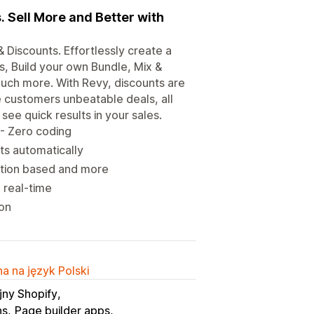
. Sell More and Better with
 Discounts. Effortlessly create a
s, Build your own Bundle, Mix &
much more. With Revy, discounts are
e customers unbeatable deals, all
see quick results in your sales.
 - Zero coding
ts automatically
ction based and more
n real-time
ion
a na język Polski
jny Shopify
ns
Page builder apps