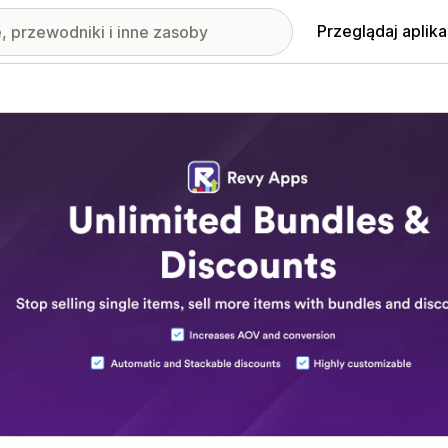
Przeglądaj aplika
nione obrazy w galerii