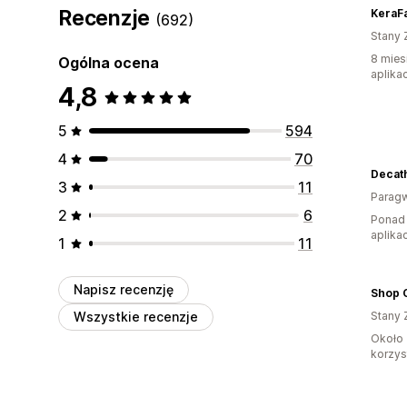
Recenzje
KeraFa
(692)
Stany 
8 mies
Ogólna ocena
aplikac
4,8
5
594
4
70
Decat
3
11
Parag
2
6
Ponad 
aplikac
1
11
Napisz recenzję
Shop 
Wszystkie recenzje
Stany 
Około 
korzyst