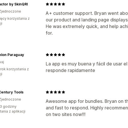
ctor by SkinQRI
Zjednoczone
A+ customer support. Bryan went abo
ięcy korzystania z
our product and landing page displays 
ji
He was extremely quick, and help ac
for.
hlon Paraguay
waj
La app es muy buena y fácil de usar e
rok korzystania z
responde rapidamente
ji
Century Tools
Zjednoczone
Awesome app for bundles. Bryan on th
3 godziny
and fast to respond. Highly recommend 
ania z aplikacji
on two sites now!!!