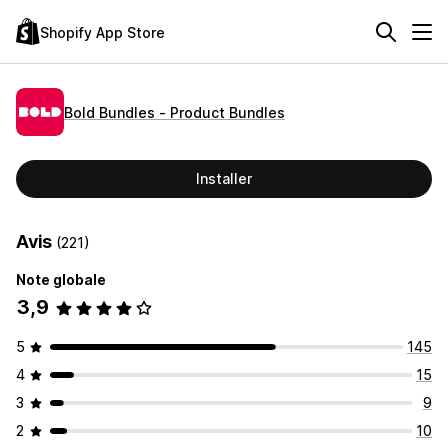
Shopify App Store
Bold Bundles ‑ Product Bundles
Installer
Avis
(221)
Note globale
3,9
5
145
4
15
3
9
2
10