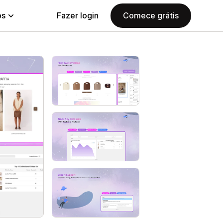
ps
Fazer login
Comece grátis