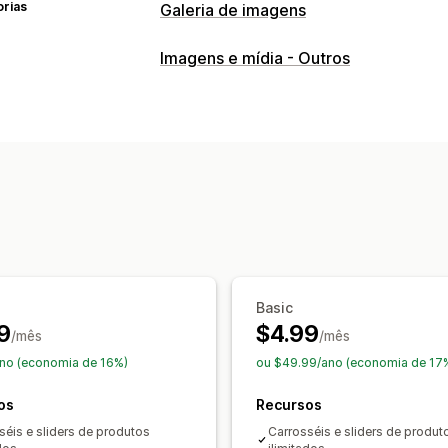
orias
Galeria de imagens
Tipos de galeria
Imagens e mídia - Outros
Carrossel
Linha
Barra deslizante
Personalização
Estilos personalizados
CSS personal
Efeitos de visualização ao passar o 
Responsividade para dispositivos mó
Basic
9
$4.99
/mês
/mês
no (economia de 16%)
ou $49.99/ano (economia de 17
os
Recursos
séis e sliders de produtos
Carrosséis e sliders de produt