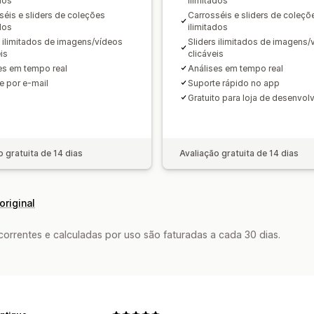
dos
ilimitados
séis e sliders de coleções
Carrosséis e sliders de coleçõ
dos
ilimitados
s ilimitados de imagens/vídeos
Sliders ilimitados de imagens/
is
clicáveis
es em tempo real
Análises em tempo real
e por e-mail
Suporte rápido no app
Gratuito para loja de desenvol
o gratuita de 14 dias
Avaliação gratuita de 14 dias
original
rrentes e calculadas por uso são faturadas a cada 30 dias.