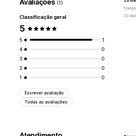
Avaliações
Zo'the
(1)
França
23 dia
Classificação geral
5
5
1
4
0
3
0
2
0
1
0
Escrever avaliação
Todas as avaliações
Atendimento