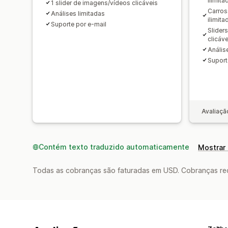
ilimita
1 slider de imagens/vídeos clicáveis
Carros
Análises limitadas
ilimita
Suporte por e-mail
Slider
clicáve
Anális
Suport
Avaliaçã
Contém texto traduzido automaticamente
Mostrar 
Todas as cobranças são faturadas em USD. Cobranças reco