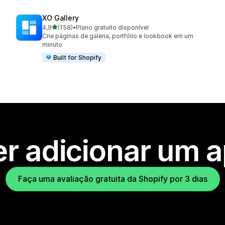
XO Gallery
de 5 estrelas
4,9
(158)
•
Plano gratuito disponível
158 avaliações ao todo
Crie páginas de galeria, portfólio e lookbook em um
minuto
Built for Shopify
r adicionar um 
Faça uma avaliação gratuita da Shopify por 3 dias