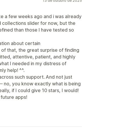
13 de outubro de 2025
ite a few weeks ago and i was already
d collections slider for now, but the
efined than those I have tested so
tion about certain
 of that, the great surprise of finding
tted, attentive, patient, and highly
hat I needed in my distress of
ly help! ^^.
 across such support. And not just
— no, you know exactly what is being
lly, if I could give 10 stars, I would!
 future apps!