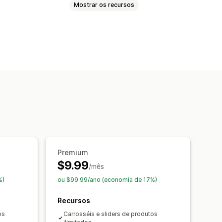
Mostrar os recursos
izado
cursor do mouse
veis
Em vários idiomas
Premium
$9.99
/mês
%)
ou $99.99/ano (economia de 17%)
Recursos
os
Carrosséis e sliders de produtos