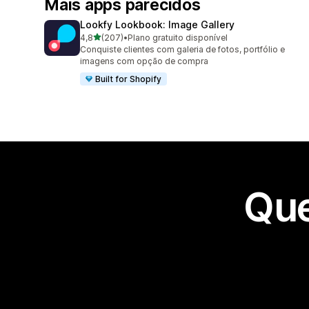
Mais apps parecidos
Lookfy Lookbook: Image Gallery
de 5 estrelas
4,8
(207)
•
Plano gratuito disponível
207 avaliações ao todo
Conquiste clientes com galeria de fotos, portfólio e
imagens com opção de compra
Built for Shopify
Que