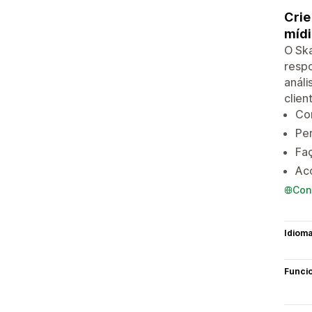
Crie
mídi
O Ska
respo
análi
clien
Co
Per
Faç
Ac
Con
Idiom
Funci