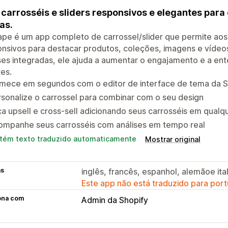
 carrosséis e sliders responsivos e elegantes para 
as.
pe é um app completo de carrossel/slider que permite aos l
nsivos para destacar produtos, coleções, imagens e vídeos
ses integradas, ele ajuda a aumentar o engajamento e a en
tes.
mece em segundos com o editor de interface de tema da S
sonalize o carrossel para combinar com o seu design
a upsell e cross-sell adicionando seus carrosséis em qualq
ompanhe seus carrosséis com análises em tempo real
tém texto traduzido automaticamente
Mostrar original
as
inglês, francês, espanhol, alemãoe ita
Este app não está traduzido para port
ona com
Admin da Shopify