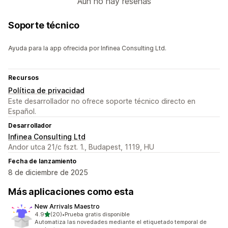
Aún no hay reseñas
Soporte técnico
Ayuda para la app ofrecida por Infinea Consulting Ltd.
Recursos
Política de privacidad
Este desarrollador no ofrece soporte técnico directo en
Español.
Desarrollador
Infinea Consulting Ltd
Andor utca 21/c fszt. 1., Budapest, 1119, HU
Fecha de lanzamiento
8 de diciembre de 2025
Más aplicaciones como esta
New Arrivals Maestro
de 5 estrellas
4.9
(20)
•
Prueba gratis disponible
20 reseñas en total
Automatiza las novedades mediante el etiquetado temporal de