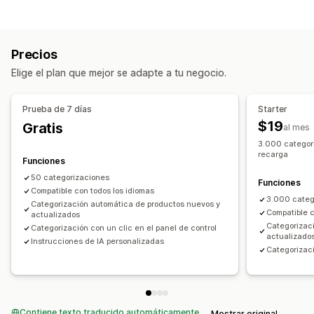
Datos sincronizados automáticamente
Acciones de clasificación
Flujos de trabajo personalizados
Automatizada
Reglas personalizadas
Agrupar productos
Precios
Gestión de colecciones
Elige el plan que mejor se adapte a tu negocio.
Etiquetas
Recomendaciones de IA
Prueba de 7 días
Starter
$19
Gratis
al mes
3.000 categori
recarga
Funciones
50 categorizaciones
Funciones
Compatible con todos los idiomas
3.000 categ
Categorización automática de productos nuevos y
Compatible c
actualizados
Categorizac
Categorización con un clic en el panel de control
actualizado
Instrucciones de IA personalizadas
Categorizaci
Contiene texto traducido automáticamente
Mostrar original