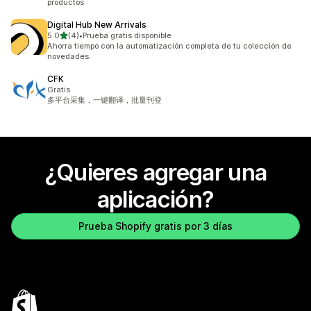
productos
Digital Hub New Arrivals
de 5 estrellas
5.0
(4)
•
Prueba gratis disponible
4 reseñas en total
Ahorra tiempo con la automatización completa de tu colección de
novedades.
CFK
Gratis
多平台采集，一键翻译，批量刊登
¿Quieres agregar una
aplicación?
Prueba Shopify gratis por 3 días