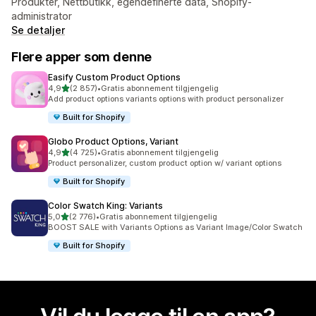
Produkter, Nettbutikk, egendefinerte data, Shopify-
administrator
Se detaljer
Flere apper som denne
Easify Custom Product Options
av 5 stjerner
4,9
(2 857)
•
Gratis abonnement tilgjengelig
Totalt 2857 omtaler
Add product options variants options with product personalizer
Built for Shopify
Globo Product Options, Variant
av 5 stjerner
4,9
(4 725)
•
Gratis abonnement tilgjengelig
Totalt 4725 omtaler
Product personalizer, custom product option w/ variant options
Built for Shopify
Color Swatch King: Variants
av 5 stjerner
5,0
(2 776)
•
Gratis abonnement tilgjengelig
Totalt 2776 omtaler
BOOST SALE with Variants Options as Variant Image/Color Swatch
Built for Shopify