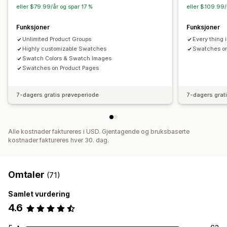
eller $79.99/år og spar 17 %
eller $109.99/
Lagerbeholdning
Skjul «ikke på lager»
SKU-administrasjon
Funksjoner
Funksjoner
Lagertilgjengelighet
«På lager»-visning
Unlimited Product Groups
Every thing 
Highly customizable Swatches
Swatches on
Swatch Colors & Swatch Images
Swatches on Product Pages
7-dagers gratis prøveperiode
7-dagers grat
Alle kostnader faktureres i USD. Gjentagende og bruksbaserte
kostnader faktureres hver 30. dag.
Omtaler
(71)
Samlet vurdering
4.6