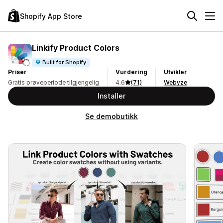
Shopify App Store
Linkify Product Colors
Built for Shopify
Priser
Vurdering
Utvikler
Gratis prøveperiode tilgjengelig
4.6
(71)
Webyze
Installer
Se demobutikk