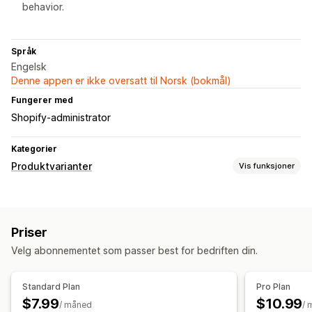
behavior.
Språk
Engelsk
Denne appen er ikke oversatt til Norsk (bokmål)
Fungerer med
Shopify-administrator
Kategorier
Produktvarianter
Vis funksjoner
Tilpasning
Fargekart
Radioknapper
Tilpasset CSS
Tilpasset HTML
Priser
Variantvisning
Velg abonnementet som passer best for bedriften din.
Priser
Tilpasset prissetting
Dynamisk prissetting
Standard Plan
Pro Plan
Rabattalternativer
Premium-påslag
$7.99
$10.99
/ måned
/ 