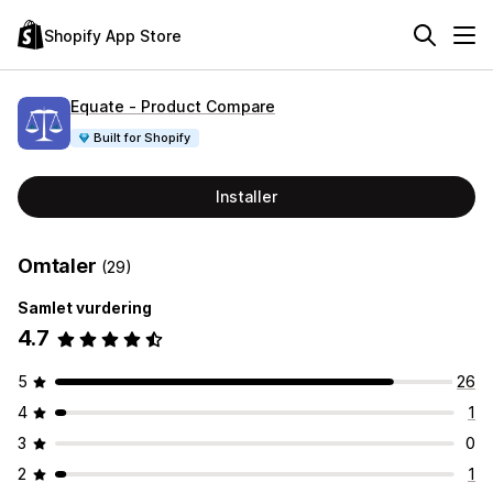
Shopify App Store
Equate ‑ Product Compare
Built for Shopify
Installer
Omtaler
(29)
Samlet vurdering
4.7
5
26
4
1
3
0
2
1