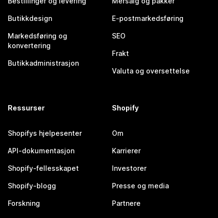
Bestillinger og levering
Mersalg og pakker
Butikkdesign
E-postmarkedsføring
Markedsføring og
SEO
konvertering
Frakt
Butikkadministrasjon
Valuta og oversettelse
Ressurser
Shopify
Shopifys hjelpesenter
Om
API-dokumentasjon
Karrierer
Shopify-fellesskapet
Investorer
Shopify-blogg
Presse og media
Forskning
Partnere