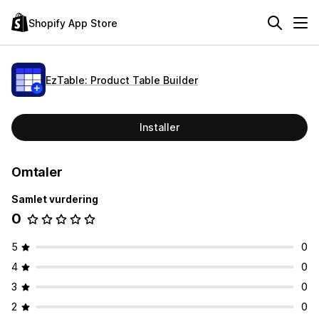
Shopify App Store
EzTable: Product Table Builder
Installer
Omtaler
Samlet vurdering
0
5
0
4
0
3
0
2
0