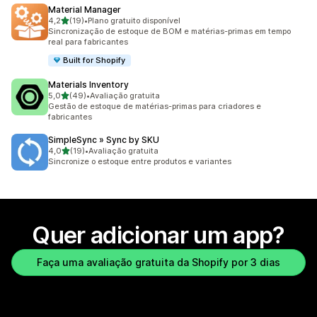
Material Manager
de 5 estrelas
4,2
(19)
•
Plano gratuito disponível
19 avaliações ao todo
Sincronização de estoque de BOM e matérias-primas em tempo
real para fabricantes
Built for Shopify
Materials Inventory
de 5 estrelas
5,0
(49)
•
Avaliação gratuita
49 avaliações ao todo
Gestão de estoque de matérias-primas para criadores e
fabricantes
SimpleSync » Sync by SKU
de 5 estrelas
4,0
(19)
•
Avaliação gratuita
19 avaliações ao todo
Sincronize o estoque entre produtos e variantes
Quer adicionar um app?
Faça uma avaliação gratuita da Shopify por 3 dias