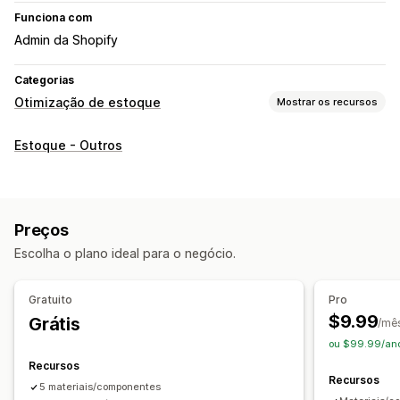
Funciona com
Admin da Shopify
Categorias
Otimização de estoque
Mostrar os recursos
Gestão de estoque
Estoque - Outros
Acompanhamento de estoque
Sincronização de estoque
Atualizações em tempo real
Notificações e análises
Preços
Alertas de estoque baixo
Alertas de limite
Insights
Escolha o plano ideal para o negócio.
Notificações por e-mail
Gratuito
Pro
$9.99
Grátis
/mê
ou $99.99/ano
Recursos
Recursos
5 materiais/componentes