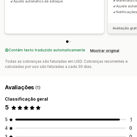
Materiais/c
Ajuste automático de estoque
Ajuste auto
Notificações
Avaliação grat
Contém texto traduzido automaticamente
Mostrar original
Todas as cobranças são faturadas em USD. Cobranças recorrentes e
calculadas por uso são faturadas a cada 30 dias.
Avaliações
(1)
Classificação geral
5
5
1
4
0
3
0