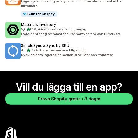
Lagersynkronisering av stycklistor och råmaterial i realtid för
tillverkare
Built for Shopify
Materials Inventory
av 5 stjärnor
5,0
(49)
•
Gratis testversion tillgänglig
49 recensioner totalt
Lagerhantering av råmaterial för hantverkare och tillverkare
SimpleSync » Sync by SKU
av 5 stjärnor
4,0
(19)
•
Gratis testversion tillgänglig
19 recensioner totalt
Synkronisera lagersaldo mellan produkter och varianter
Vill du lägga till en app?
Prova Shopify gratis i 3 dagar