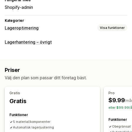
Shopify-admin
Kategorier
Lageroptimering
Visa funktioner
Lagerhantering
Lagerhantering – övrigt
Lagerspårning
Lagersynkronisering
Uppdateringar i realtid
Aviseringar och analysverktyg
Aviseringar om lågt lager
Aviseringar om tröskelvärden
Priser
Insikter
E-postaviseringar
Välj den plan som passar ditt företag bäst.
Gratis
Pro
$9.99
Gratis
/må
eller $99.99/å
Funktioner
Funktioner
5 material/komponenter
Obegränsat 
Automatisk lagerjustering