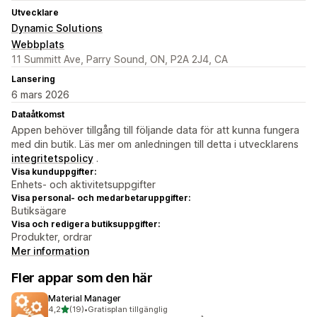
Utvecklare
Dynamic Solutions
Webbplats
11 Summitt Ave, Parry Sound, ON, P2A 2J4, CA
Lansering
6 mars 2026
Dataåtkomst
Appen behöver tillgång till följande data för att kunna fungera
med din butik. Läs mer om anledningen till detta i utvecklarens
integritetspolicy
.
Visa kunduppgifter:
Enhets- och aktivitetsuppgifter
Visa personal- och medarbetaruppgifter:
Butiksägare
Visa och redigera butiksuppgifter:
Produkter, ordrar
Mer information
Fler appar som den här
Material Manager
av 5 stjärnor
4,2
(19)
•
Gratisplan tillgänglig
19 recensioner totalt