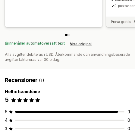
Automatisk l
E-postaviser
Prova gratis i
Innehåller automatöversatt text
Visa original
Alla avgifter debiteras i USD. Återkommande och användningsbaserade
avgifter faktureras var 30:e dag.
Recensioner
(1)
Helhetsomdöme
5
5
1
4
0
3
0