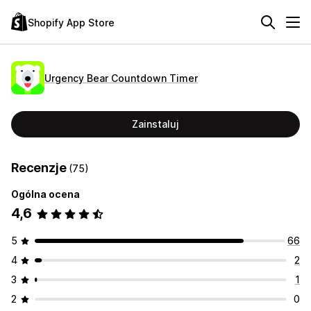
Shopify App Store
Urgency Bear Countdown Timer
Zainstaluj
Recenzje
(75)
Ogólna ocena
4,6
5
66
4
2
3
1
2
0