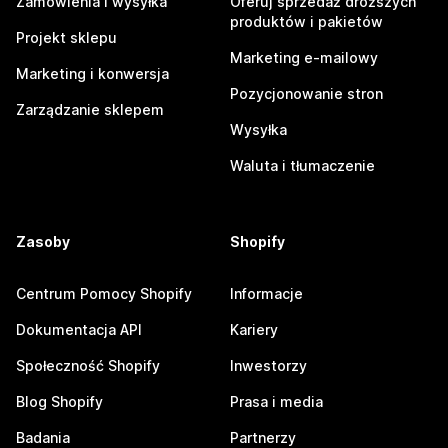
Zamówienia i wysyłka
Oferuj sprzedaż droższych
produktów i pakietów
Projekt sklepu
Marketing e-mailowy
Marketing i konwersja
Pozycjonowanie stron
Zarządzanie sklepem
Wysyłka
Waluta i tłumaczenie
Zasoby
Shopify
Centrum Pomocy Shopify
Informacje
Dokumentacja API
Kariery
Społeczność Shopify
Inwestorzy
Blog Shopify
Prasa i media
Badania
Partnerzy