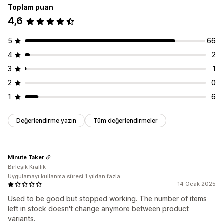
Toplam puan
Uyarı ayarları
Zamanlayıcı türü
4,6
Analizler ve raporlama
Özel etkinlik
Performans raporları
Envanter takibi
5
66
4
2
3
1
2
0
1
6
Değerlendirme yazın
Tüm değerlendirmeler
Minute Taker
Birleşik Krallık
Uygulamayı kullanma süresi:1 yıldan fazla
14 Ocak 2025
Used to be good but stopped working. The number of items
left in stock doesn't change anymore between product
variants.