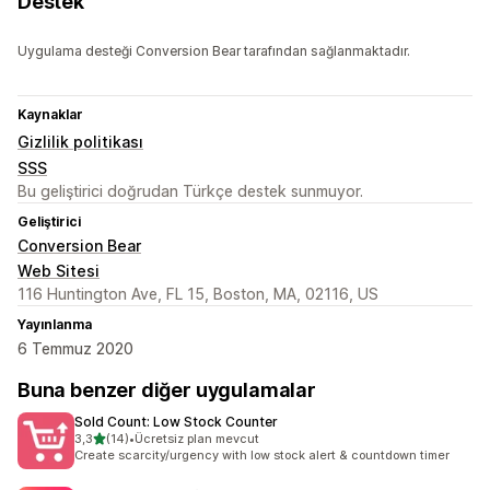
Destek
Uygulama desteği Conversion Bear tarafından sağlanmaktadır.
Kaynaklar
Gizlilik politikası
SSS
Bu geliştirici doğrudan Türkçe destek sunmuyor.
Geliştirici
Conversion Bear
Web Sitesi
116 Huntington Ave, FL 15, Boston, MA, 02116, US
Yayınlanma
6 Temmuz 2020
Buna benzer diğer uygulamalar
Sold Count: Low Stock Counter
5 yıldız üzerinden
3,3
(14)
•
Ücretsiz plan mevcut
toplam 14 değerlendirme
Create scarcity/urgency with low stock alert & countdown timer