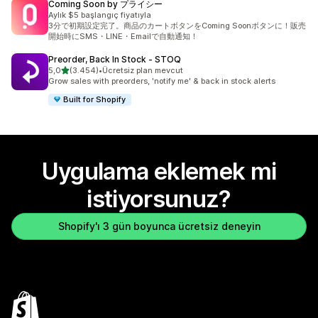
Coming Soon by プライシー
Aylık $5 başlangıç fiyatıyla
3分で初期設定完了。商品のカートボタンをComing Soonボタンに！販売
開始時にSMS・LINE・Emailで自動通知！
Preorder, Back In Stock ‑ STOQ
5 yıldız üzerinden
5,0
(3.454)
•
Ücretsiz plan mevcut
toplam 3454 değerlendirme
Grow sales with preorders, 'notify me' & back in stock alerts
Built for Shopify
Uygulama eklemek mi
istiyorsunuz?
Shopify'ı 3 gün boyunca ücretsiz deneyin