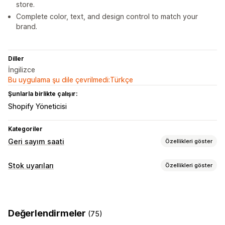
store.
Complete color, text, and design control to match your
brand.
Diller
İngilizce
Bu uygulama şu dile çevrilmedi:Türkçe
Şunlarla birlikte çalışır:
Shopify Yöneticisi
Kategoriler
Geri sayım saati
Özellikleri göster
Görüntüleme seçenekleri
Stok uyarıları
Özellikleri göster
Özel metin
Özel konum
Duyuru çubuğu
Yapışkan banner
Bildirimler
Zamanlama seçenekleri
Düşük stok
Özel uyarılar
Yinelenen
Etkinlik bazında
Ziyaret başına sıfırlama
Değerlendirmeler
(75)
Özelleştirme
Tek seferlik