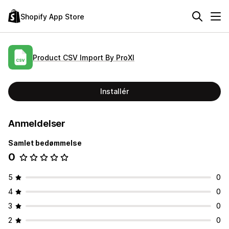
Shopify App Store
Product CSV Import By ProXI
Installér
Anmeldelser
Samlet bedømmelse
0
5
0
4
0
3
0
2
0