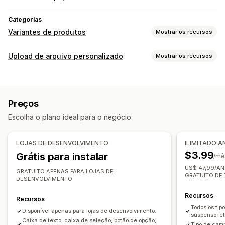
Categorias
Variantes de produtos
Mostrar os recursos
Personalização
Upload de arquivo personalizado
Mostrar os recursos
Caixas de seleção
Lógica condicional
Datas
Tipos de arquivo
Menus suspensos
Upload de arquivo
Várias seleções
PNG
JPEG
PDF
Excel
Imagens
Regras personalizadas
Números
Botões de rádio
Texto personalizado
Preços
Pré-visualização
Importação e exportação
Gerenciamento de arquivos
Escolha o plano ideal para o negócio.
Adicionar texto
Modelos
Campos personalizados
Preços
Pré-visualização
Importação e exportação
Impressão
Preços condicionais
Preços personalizados
LOJAS DE DESENVOLVIMENTO
ILIMITADO 
Preços dinâmicos
Complementos
$3.99
Grátis para instalar
/mê
US$ 47,99/AN
Estoque
GRATUITO APENAS PARA LOJAS DE
GRATUITO DE 
DESENVOLVIMENTO
Disponibilidade de estoque
Exibição de estoque
Recursos
Atualizações automáticas
Recursos
Todos os tip
Disponível apenas para lojas de desenvolvimento.
suspenso, et
Caixa de texto, caixa de seleção, botão de opção,
Tipo de cam