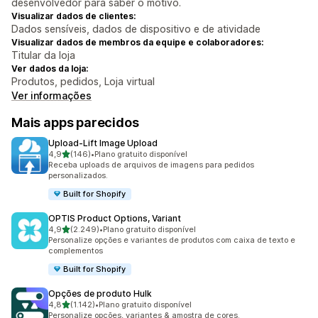
desenvolvedor para saber o motivo.
Visualizar dados de clientes:
Dados sensíveis, dados de dispositivo e de atividade
Visualizar dados de membros da equipe e colaboradores:
Titular da loja
Ver dados da loja:
Produtos, pedidos, Loja virtual
Ver informações
Mais apps parecidos
Upload‑Lift Image Upload
de 5 estrelas
4,9
(146)
•
Plano gratuito disponível
146 avaliações ao todo
Receba uploads de arquivos de imagens para pedidos
personalizados.
Built for Shopify
OPTIS Product Options, Variant
de 5 estrelas
4,9
(2.249)
•
Plano gratuito disponível
2249 avaliações ao todo
Personalize opções e variantes de produtos com caixa de texto e
complementos
Built for Shopify
Opções de produto Hulk
de 5 estrelas
4,8
(1.142)
•
Plano gratuito disponível
1142 avaliações ao todo
Personalize opções, variantes & amostra de cores.