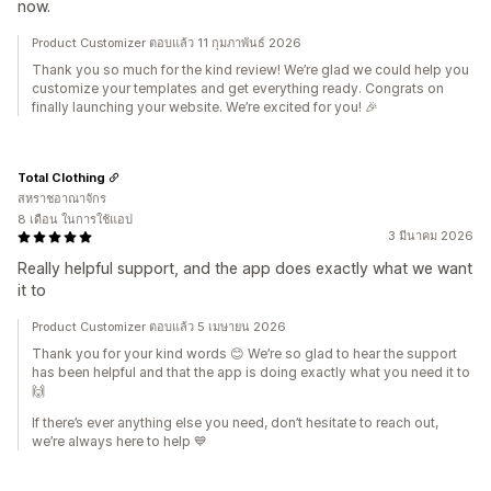
now.
Product Customizer ตอบแล้ว 11 กุมภาพันธ์ 2026
Thank you so much for the kind review! We’re glad we could help you
customize your templates and get everything ready. Congrats on
finally launching your website. We’re excited for you! 🎉
Total Clothing
สหราชอาณาจักร
8 เดือน ในการใช้แอป
3 มีนาคม 2026
Really helpful support, and the app does exactly what we want
it to
Product Customizer ตอบแล้ว 5 เมษายน 2026
Thank you for your kind words 😊 We’re so glad to hear the support
has been helpful and that the app is doing exactly what you need it to
🙌
If there’s ever anything else you need, don’t hesitate to reach out,
we’re always here to help 💙