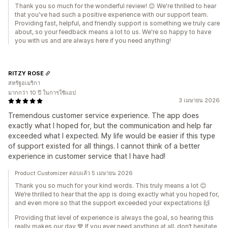
Thank you so much for the wonderful review! 😊 We're thrilled to hear
that you've had such a positive experience with our support team.
Providing fast, helpful, and friendly support is something we truly care
about, so your feedback means a lot to us. We're so happy to have
you with us and are always here if you need anything!
RITZY ROSE
สหรัฐอเมริกา
มากกว่า 10 ปี ในการใช้แอป
3 เมษายน 2026
Tremendous customer service experience. The app does
exactly what I hoped for, but the communication and help far
exceeded what I expected. My life would be easier if this type
of support existed for all things. I cannot think of a better
experience in customer service that I have had!
Product Customizer ตอบแล้ว 5 เมษายน 2026
Thank you so much for your kind words. This truly means a lot 😊
We’re thrilled to hear that the app is doing exactly what you hoped for,
and even more so that the support exceeded your expectations 🙌
Providing that level of experience is always the goal, so hearing this
really makes our day 💙 If you ever need anything at all, don’t hesitate