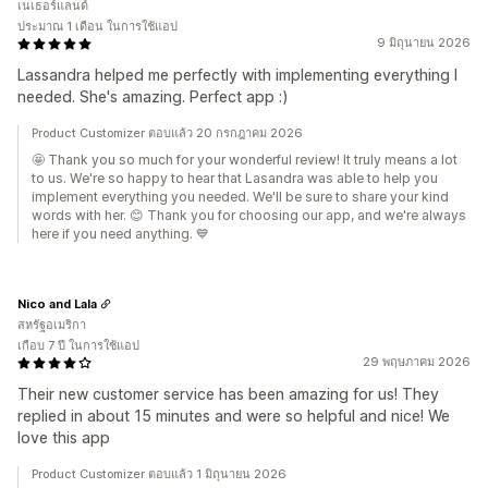
เนเธอร์แลนด์
ประมาณ 1 เดือน ในการใช้แอป
9 มิถุนายน 2026
Lassandra helped me perfectly with implementing everything I
needed. She's amazing. Perfect app :)
Product Customizer ตอบแล้ว 20 กรกฎาคม 2026
🤩 Thank you so much for your wonderful review! It truly means a lot
to us. We're so happy to hear that Lasandra was able to help you
implement everything you needed. We'll be sure to share your kind
words with her. 😊 Thank you for choosing our app, and we're always
here if you need anything. 💙
Nico and Lala
สหรัฐอเมริกา
เกือบ 7 ปี ในการใช้แอป
29 พฤษภาคม 2026
Their new customer service has been amazing for us! They
replied in about 15 minutes and were so helpful and nice! We
love this app
Product Customizer ตอบแล้ว 1 มิถุนายน 2026