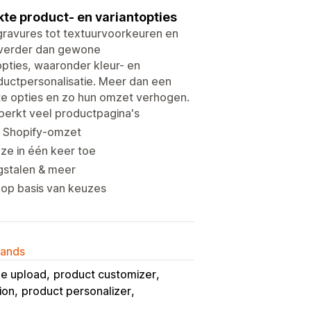
te product- en variantopties
gravures tot textuurvoorkeuren en
t verder dan gewone
pties, waaronder kleur- en
ductpersonalisatie. Meer dan een
e opties en zo hun omzet verhogen.
rkt veel productpagina's
e Shopify-omzet
e in één keer toe
gstalen & meer
op basis van keuzes
lands
ile upload
product customizer
ion
product personalizer