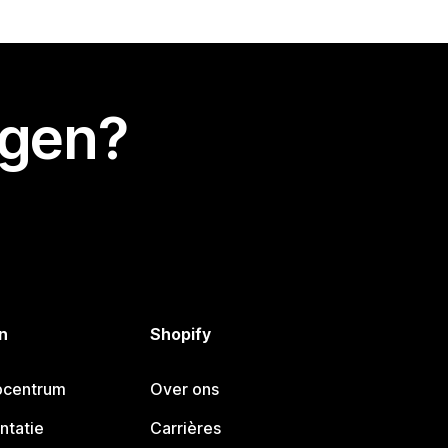
egen?
n
Shopify
pcentrum
Over ons
ntatie
Carrières