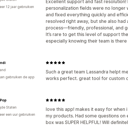
Excellent support and fast resolution! 
er 12 jaar gebruiken
personalization fields were no longer
p
and fixed everything quickly and effic
resolved right away, but she also had 
process—friendly, professional, and ge
It’s rare to get this level of support 
especially knowing their team is ther
ondi
and
Such a great team Lassandra helpt me 
en gebruiken de app
works perfect. great tool for custom o
 Pop
gde Staten
love this app! makes it easy for when i
er een uur gebruiken
my products. Had some questions on ed
p
box was SUPER HELPFUL! Will definitely 