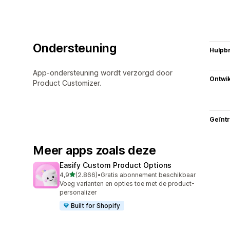
Ondersteuning
Hulpb
App-ondersteuning wordt verzorgd door
Ontwik
Product Customizer.
Geïnt
Meer apps zoals deze
Easify Custom Product Options
van 5 sterren
4,9
(2.866)
•
Gratis abonnement beschikbaar
2866 recensies in totaal
Voeg varianten en opties toe met de product-
personalizer
Built for Shopify