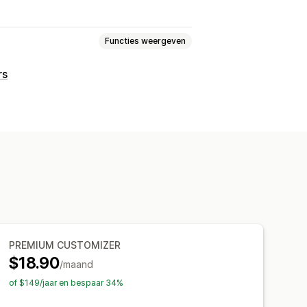
Functies weergeven
rs
ke logica
Lettertypen
Datums
erdere opties selecteren
Aantallen
deauverpakking
Aangepaste CSS
n
Variantweergave
prijzen
Uitbreidingen
ngen instellen
PREMIUM CUSTOMIZER
$18.90
/maand
of $149/jaar en bespaar 34%