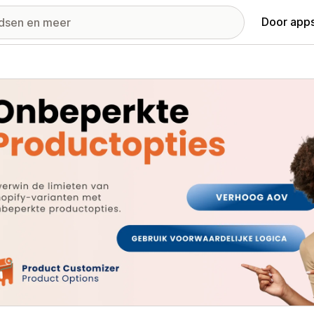
Door apps
ij met uitgelichte afbeeldingen