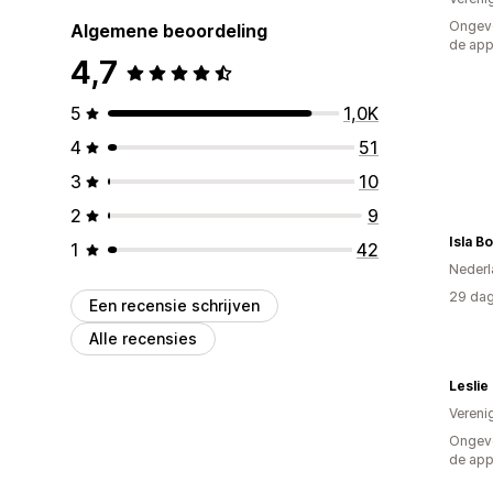
Ongeve
Algemene beoordeling
de ap
4,7
5
1,0K
4
51
3
10
2
9
Isla B
1
42
Nederl
29 dag
Een recensie schrijven
Alle recensies
Leslie
Vereni
Ongeve
de ap