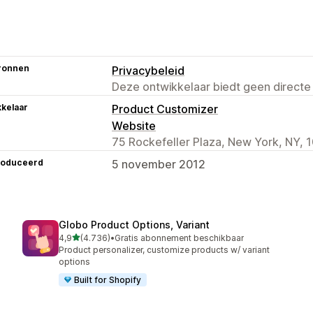
ronnen
Privacybeleid
Deze ontwikkelaar biedt geen directe
kelaar
Product Customizer
Website
75 Rockefeller Plaza, New York, NY, 
roduceerd
5 november 2012
Globo Product Options, Variant
van 5 sterren
4,9
(4.736)
•
Gratis abonnement beschikbaar
4736 recensies in totaal
Product personalizer, customize products w/ variant
options
Built for Shopify