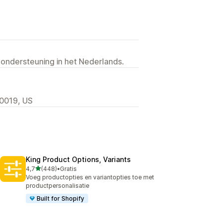
 ondersteuning in het Nederlands.
10019, US
King Product Options, Variants
van 5 sterren
4,7
(448)
•
Gratis
448 recensies in totaal
Voeg productopties en variantopties toe met
productpersonalisatie
Built for Shopify