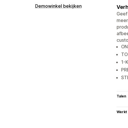
Demowinkel bekijken
Verh
Geef 
meer
produ
afbee
cust
ON
TO
1-
PR
ST
Talen
Werkt