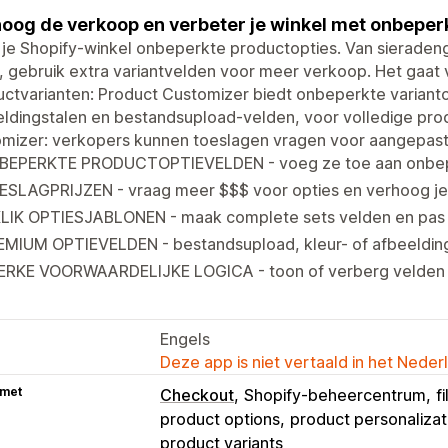
oog de verkoop en verbeter je winkel met onbeperk
je Shopify-winkel onbeperkte productopties. Van sieraden
, gebruik extra variantvelden voor meer verkoop. Het gaa
ctvarianten: Product Customizer biedt onbeperkte varianto
ldingstalen en bestandsupload-velden, voor volledige pro
omizer: verkopers kunnen toeslagen vragen voor aangepast
BEPERKTE PRODUCTOPTIEVELDEN - voeg ze toe aan onbepe
ESLAGPRIJZEN - vraag meer $$$ voor opties en verhoog j
KLIK OPTIESJABLONEN - maak complete sets velden en pas z
EMIUM OPTIEVELDEN - bestandsupload, kleur- of afbeeldin
ERKE VOORWAARDELIJKE LOGICA - toon of verberg velden 
Engels
Deze app is niet vertaald in het Neder
 met
Checkout
Shopify-beheercentrum
f
product options
product personalizat
product variants