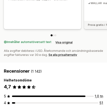
MALLAR: mas
Prova gratis i
Innehåller automatöversatt text
Visa original
Alla avgifter debiteras i USD. Återkommande och användningsbaserade
avgifter faktureras var 30:e dag.
Se alla prisalternativ
Recensioner
(1 142)
Helhetsomdöme
4,7
5
1,0 tn
4
51