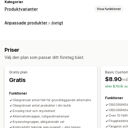
Kategorier
Produktvarianter
Visa funktioner
Anpassning
Anpassade produkter – övrigt
Kryssrutor
Prover
Villkorlig logik
Teckensnitt
Datum
Rullgardinslistor
Filuppladdning
Flera val
Siffror
Alternativknappar
Anpassad text
Presentinslagning
Priser
Anpassad CSS
Förhandsgranskning
Import och export
Välj den plan som passar ditt företag bäst.
Variantvisning
Priser
Gratis plan
Basic Custom
Villkorlig prissättning
Anpassad prissättning
Tillägg
$8.90
Gratis
/må
Tilläggsavgifter för varianter
Konfigurationsavgifter
eller $79/år o
Tilläggsavgift
Funktioner
Funktioner
Obegränsat antal fält för grundläggande alternativ
Lager
OBEGRÄNSAD
Obegränsat antal produkter i din butik
Manuella uppdateringar
OBEGRÄNSAD
Enradig text och stycketext
Över 10 fältt
Alternativknappar, rullgardinsmenyer
Filuppladdni
Kryssrutegrupper, obligatoriskt val
Färgprov och
Kostnadsfri teknisk app-support – alla teman