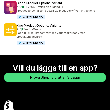
Globo Product Options, Variant
av 5 stjärnor
4,9
(4 726)
•
Gratisplan tillgänglig
4726 recensioner totalt
Product personalizer, customize products w/ variant options
Built for Shopify
King Product Options, Variants
av 5 stjärnor
4,7
(446)
•
Gratis
446 recensioner totalt
Lägg till produktalternativ och variantalternativ med
produktanpassaren
Built for Shopify
Vill du lägga till en app?
Prova Shopify gratis i 3 dagar