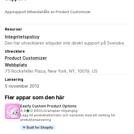
Appsupport tillhandahålls av Product Customizer.
Resurser
Integritetspolicy
Den här utvecklaren erbjuder inte direkt support på Svenska.
Utvecklare
Product Customizer
Webbplats
75 Rockefeller Plaza, New York, NY, 10019, US
Lansering
5 november 2012
Fler appar som den här
Easify Custom Product Options
av 5 stjärnor
4,9
(2 860)
•
Gratisplan tillgänglig
2860 recensioner totalt
Lägg till produktalternativ och varianter med ett verktyg för
produktanpassning
Built for Shopify