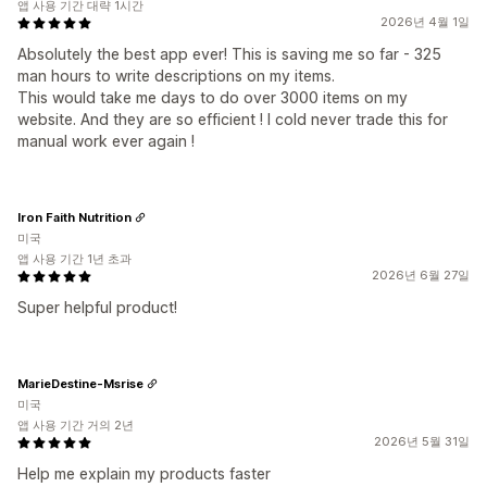
앱 사용 기간 대략 1시간
2026년 4월 1일
Absolutely the best app ever! This is saving me so far - 325
man hours to write descriptions on my items.
This would take me days to do over 3000 items on my
website. And they are so efficient ! I cold never trade this for
manual work ever again !
Iron Faith Nutrition
미국
앱 사용 기간 1년 초과
2026년 6월 27일
Super helpful product!
MarieDestine-Msrise
미국
앱 사용 기간 거의 2년
2026년 5월 31일
Help me explain my products faster