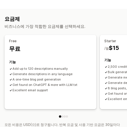
콘텐츠 유형
메타데이터 최적화
자동화
설명
제목
SEO 설명
SEO 제목
이미지
태그
컬렉션 설명
실적 모니터링
요금제
블로그 게시물
콘텐츠 분석
비즈니스에 가장 적합한 요금제를 선택하세요.
콘텐츠 생성
AI 생성
프롬프트 템플릿
톤 및 스타일
여러 언어
대량 편집
Free
Starter
가져오기 및 내보내기
자동 업데이트
$15
무료
/월
SEO
기능
기능
블로그 SEO
컬렉션 SEO
자동 최적화
URL 최적화
2,500 credi
Add up to 120 descriptions manually
Bulk generat
Generate descriptions in any language
Generate met
A one-time blog post generation
Generate de
Get found on ChatGPT & more with LLM.txt
8 blog posts
Excellent email support
Get found o
Excellent em
모든 비용은 USD(으)로 청구됩니다. 반복 요금 및 사용 기반 요금은 30일마다