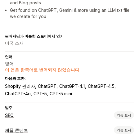
and Blog posts
Get found on ChatGPT, Gemini & more using an LLM.txt file
we create for you
판매자님과 비슷한 스토어에서 인기
미국 소재
언어
영어
이 앱은 한국어로 번역되지 않았습니다
다음과 호환:
Shopify 관리자
ChatGPT
ChatGPT-4.1
ChatGPT-4.5
ChatGPT-4o
GPT-5
GPT-5 mini
범주
SEO
기능 표시
SEO 도구
제품 콘텐츠
기능 표시
파일 이름 지정
메타 태그
대량 편집
AI 생성
콘텐츠 최적화