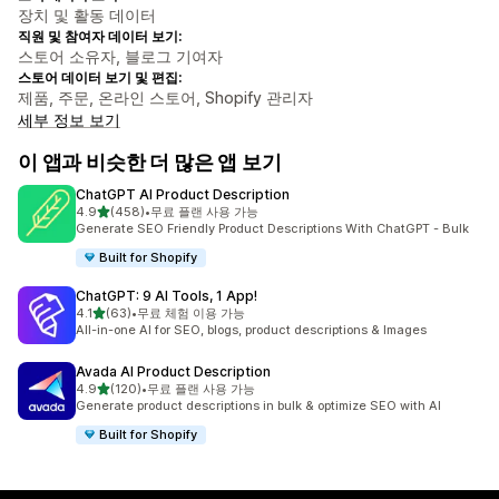
장치 및 활동 데이터
직원 및 참여자 데이터 보기:
스토어 소유자, 블로그 기여자
스토어 데이터 보기 및 편집:
제품, 주문, 온라인 스토어, Shopify 관리자
세부 정보 보기
이 앱과 비슷한 더 많은 앱 보기
ChatGPT AI Product Description
별 5개 중
4.9
(458)
•
무료 플랜 사용 가능
총 리뷰 458개
Generate SEO Friendly Product Descriptions With ChatGPT - Bulk
Built for Shopify
ChatGPT: 9 AI Tools, 1 App!
별 5개 중
4.1
(63)
•
무료 체험 이용 가능
총 리뷰 63개
All-in-one AI for SEO, blogs, product descriptions & Images
Avada AI Product Description
별 5개 중
4.9
(120)
•
무료 플랜 사용 가능
총 리뷰 120개
Generate product descriptions in bulk & optimize SEO with AI
Built for Shopify