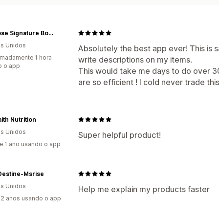
Primrose Signature Boutique
s Unidos
Absolutely the best app ever! This is 
madamente 1 hora
write descriptions on my items.
o o app
This would take me days to do over 3
are so efficient ! I cold never trade th
ith Nutrition
s Unidos
Super helpful product!
e 1 ano usando o app
Destine-Msrise
s Unidos
Help me explain my products faster
2 anos usando o app