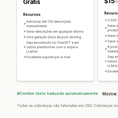
$15
Grátis
/
Recurs
Recursos
2.500 
Adicionar até 120 descrições
Gerar 
manualmente
produ
Gerar descrições em qualquer idioma
Gerar 
Uma geração única de post de blog
Gerar 
Seja encontrado no ChatGPT e em
8 post
outras plataformas com o arquivo
newsle
LLM.txt
Seja e
Excelente suporte por e-mail
outras
LLM.tx
Excele
Contém texto traduzido automaticamente
Mostrar 
Todas as cobranças são faturadas em USD. Cobranças reco