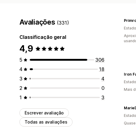
Avaliações
(331)
Estado
Aproxi
Classificação geral
usand
4,9
5
306
4
18
Iron Fa
3
4
Estado
2
0
Mais d
1
3
Marie
Escrever avaliação
Estado
Todas as avaliações
Quase 