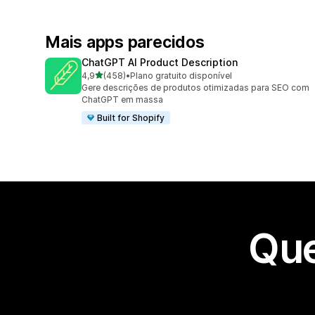
Mais apps parecidos
ChatGPT AI Product Description
de 5 estrelas
4,9
(458)
•
Plano gratuito disponível
458 avaliações ao todo
Gere descrições de produtos otimizadas para SEO com
ChatGPT em massa
Built for Shopify
Que