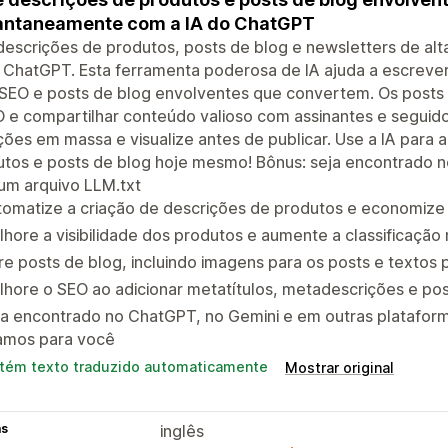
antaneamente com a IA do ChatGPT
descrições de produtos, posts de blog e newsletters de al
 ChatGPT. Esta ferramenta poderosa de IA ajuda a escreve
SEO e posts de blog envolventes que convertem. Os posts 
 e compartilhar conteúdo valioso com assinantes e seguido
ões em massa e visualize antes de publicar. Use a IA para 
utos e posts de blog hoje mesmo! Bônus: seja encontrado 
um arquivo LLM.txt
tomatize a criação de descrições de produtos e economize
hore a visibilidade dos produtos e aumente a classificaçã
e posts de blog, incluindo imagens para os posts e textos 
hore o SEO ao adicionar metatítulos, metadescrições e pos
ja encontrado no ChatGPT, no Gemini e em outras platafor
iamos para você
tém texto traduzido automaticamente
Mostrar original
as
inglês