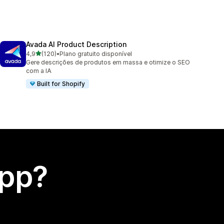
Avada AI Product Description
de 5 estrelas
4,9
(120)
•
Plano gratuito disponível
120 avaliações ao todo
Gere descrições de produtos em massa e otimize o SEO
com a IA
Built for Shopify
app?