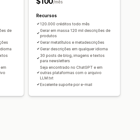
$100
/mês
Recursos
120.000 créditos todo mês
ões de
Gerar em massa 120 mil descrições de
produtos
ições
Gerar metatítulos e metadescrições
idioma
Gerar descrições em qualquer idioma
extos
30 posts de blog, imagens e textos
para newsletters
e em
Seja encontrado no ChatGPT e em
ivo
outras plataformas com o arquivo
LLM.txt
Excelente suporte por e-mail