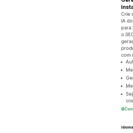
inst
Crie 
IA do
para 
o SEO
geraç
prod
com 
Au
Mel
Ger
Mel
Se
cr
Con
Idiom