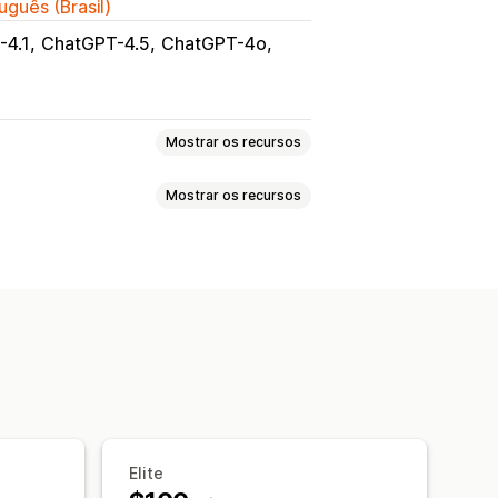
uguês (Brasil)
-4.1
ChatGPT-4.5
ChatGPT-4o
Mostrar os recursos
Mostrar os recursos
Edição em massa
Geração por IA
 de metadados
Automações
 SEO
Títulos de SEO
Imagens
Tags
g
m e estilo
Em vários idiomas
ortação
Atualizações automáticas
Elite
ação automática