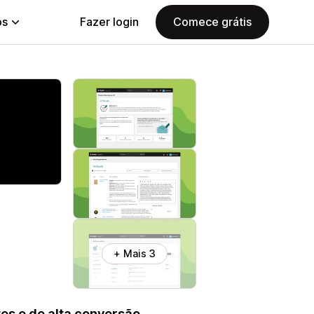
ps
Fazer login
Comece grátis
+ Mais 3
es e de alta conversão