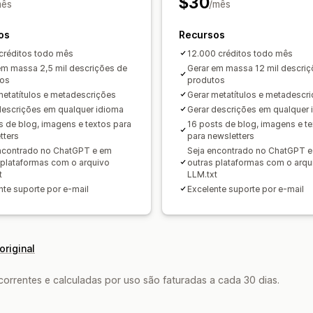
$30
mês
/mês
Otimização de URLs
os
Recursos
créditos todo mês
12.000 créditos todo mês
em massa 2,5 mil descrições de
Gerar em massa 12 mil descriç
tos
produtos
metatítulos e metadescrições
Gerar metatítulos e metadescr
descrições em qualquer idioma
Gerar descrições em qualquer 
s de blog, imagens e textos para
16 posts de blog, imagens e t
tters
para newsletters
ncontrado no ChatGPT e em
Seja encontrado no ChatGPT 
 plataformas com o arquivo
outras plataformas com o arqu
t
LLM.txt
nte suporte por e-mail
Excelente suporte por e-mail
original
rrentes e calculadas por uso são faturadas a cada 30 dias.