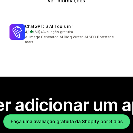
Ver informações
ChatGPT: 6 AI Tools in 1
de 5 estrelas
4,1
(63)
•
Avaliação gratuita
63 avaliações ao todo
AI Image Generator, AI Blog Writer, AI SEO Booster e
mais.
r adicionar um 
Faça uma avaliação gratuita da Shopify por 3 dias