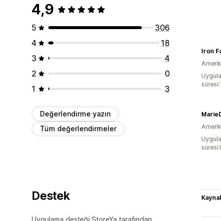
4,9
5
306
4
18
Iron Fa
3
4
Amerika
2
0
Uygula
süresi:
1
3
Değerlendirme yazın
Marie
Amerika
Tüm değerlendirmeler
Uygula
süresi
Destek
Kaynak
Uygulama desteği StoreYa tarafından