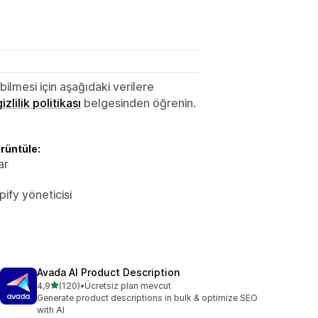
lmesi için aşağıdaki verilere
gizlilik politikası
belgesinden öğrenin.
örüntüle:
ar
pify yöneticisi
Avada AI Product Description
5 yıldız üzerinden
4,9
(120)
•
Ücretsiz plan mevcut
toplam 120 değerlendirme
Generate product descriptions in bulk & optimize SEO
with AI