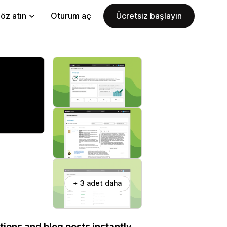
öz atın
Oturum aç
Ücretsiz başlayın
+ 3 adet daha
ions and blog posts instantly