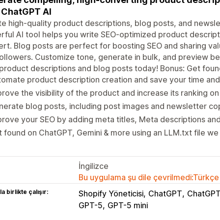
 ChatGPT AI
e high-quality product descriptions, blog posts, and newslet
ful AI tool helps you write SEO-optimized product descript
rt. Blog posts are perfect for boosting SEO and sharing va
ollowers. Customize tone, generate in bulk, and preview bef
product descriptions and blog posts today! Bonus: Get fou
omate product description creation and save your time an
rove the visibility of the product and increase its ranking o
erate blog posts, including post images and newsletter co
rove your SEO by adding meta titles, Meta descriptions an
 found on ChatGPT, Gemini & more using an LLM.txt file we
İngilizce
Bu uygulama şu dile çevrilmedi:Türkçe
a birlikte çalışır:
Shopify Yöneticisi
ChatGPT
ChatGPT
GPT-5
GPT-5 mini