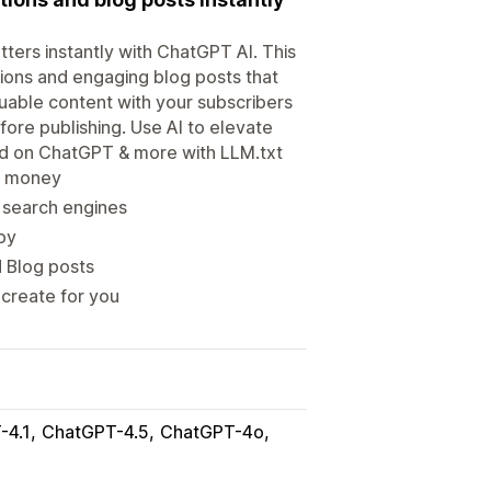
ters instantly with ChatGPT AI. This
ions and engaging blog posts that
luable content with your subscribers
ore publishing. Use AI to elevate
nd on ChatGPT & more with LLM.txt
d money
n search engines
py
d Blog posts
 create for you
-4.1
ChatGPT-4.5
ChatGPT-4o