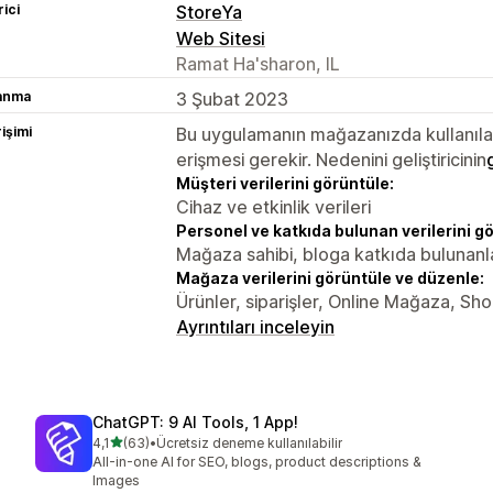
rici
StoreYa
Web Sitesi
Ramat Ha'sharon, IL
lanma
3 Şubat 2023
rişimi
Bu uygulamanın mağazanızda kullanılabi
erişmesi gerekir. Nedenini geliştiricinin
Müşteri verilerini görüntüle:
Cihaz ve etkinlik verileri
Personel ve katkıda bulunan verilerini g
Mağaza sahibi, bloga katkıda bulunanl
Mağaza verilerini görüntüle ve düzenle:
Ürünler, siparişler, Online Mağaza, Sho
Ayrıntıları inceleyin
ChatGPT: 9 AI Tools, 1 App!
5 yıldız üzerinden
4,1
(63)
•
Ücretsiz deneme kullanılabilir
toplam 63 değerlendirme
All-in-one AI for SEO, blogs, product descriptions &
Images