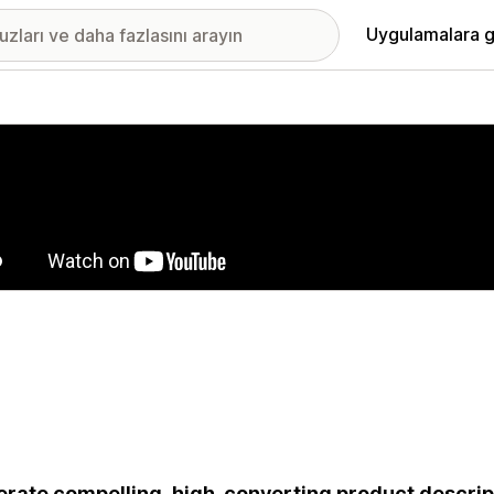
Uygulamalara g
ıkan görsel galerisi
rate compelling, high-converting product descript