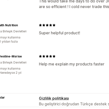
This would take me days to do over 3
are so efficient ! I cold never trade th
ith Nutrition
 Birleşik Devletleri
Super helpful product!
mayı kullanma
1 yıldan fazla
Destine-Msrise
 Birleşik Devletleri
Help me explain my products faster
mayı kullanma
:Neredeyse 2 yıl
lar
Gizlilik politikası
Bu geliştirici doğrudan Türkçe destek