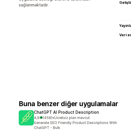
Gelişti
sağlanmaktadır.
Yayın
Veri e
Buna benzer diğer uygulamalar
ChatGPT AI Product Description
5 yıldız üzerinden
4,9
(458)
•
Ücretsiz plan mevcut
toplam 458 değerlendirme
Generate SEO Friendly Product Descriptions With
ChatGPT - Bulk