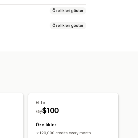
Özellikleri göster
Özellikleri göster
plu düzenleme
Yapay zeka üretimi
mizasyonu
Otomasyonlar
rı
SEO başlıkları
Görseller
g gönderileri
Ton ve stil
Çoklu dil
a
Otomatik güncellemeler
Elite
atik optimizasyon
$100
/ay
Özellikler
120,000 credits every month