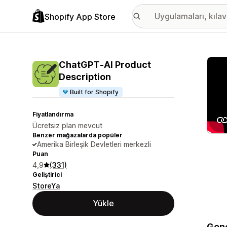
Shopify App Store
Öne ç
ChatGPT‑AI Product
Description
Built for Shopify
Fiyatlandırma
Ücretsiz plan mevcut
Benzer mağazalarda popüler
Amerika Birleşik Devletleri merkezli
Puan
4,9
(331)
Geliştirici
StoreYa
Yükle
Gene