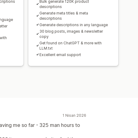
criptions
Bulk generate 120K product
descriptions
Generate meta titles & meta
descriptions
anguage
Generate descriptions in any language
tter
30 blog posts, images & newsletter
copy
with
Get found on ChatGPT & more with
LLM.txt
Excellent email support
1 Nisan 2026
saving me so far - 325 man hours to