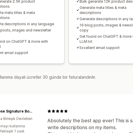
enerate 2.5K product
Bulk generate 12K product des
ptions
Generate meta titles & meta
te meta titles & meta
descriptions
ptions
Generate descriptions in any l
te descriptions in any language
16 blog posts, images & newsle
 posts, images and newsletter
copy
Get found on ChatGPT & more 
und on ChatGPT & more with
LLM.txt
t
Excellent email support
ent email support
lanıma dayalı ücretler 30 günde bir faturalandırılır.
Primrose Signature Boutique
 Birleşik Devletleri
Absolutely the best app ever! This is 
mayı kullanma
write descriptions on my items.
Yaklaşık 1 saat