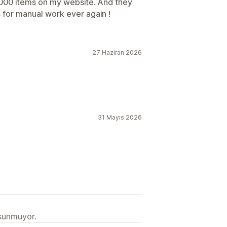
000 items on my website. And they
is for manual work ever again !
27 Haziran 2026
31 Mayıs 2026
 sunmuyor.