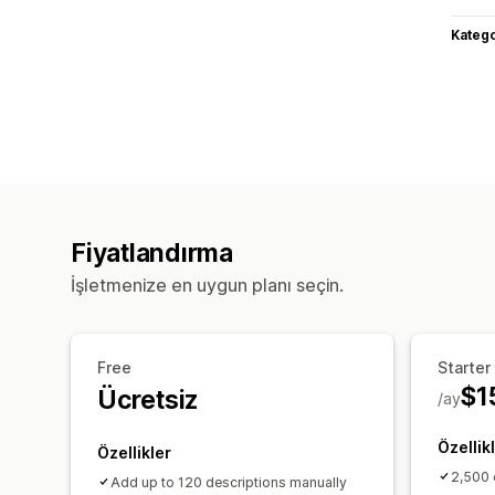
Katego
Fiyatlandırma
İşletmenize en uygun planı seçin.
Free
Starter
$1
Ücretsiz
/ay
Özellik
Özellikler
2,500 
Add up to 120 descriptions manually