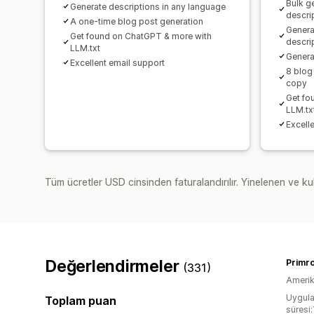
Bulk g
Generate descriptions in any language
descri
A one-time blog post generation
Genera
Get found on ChatGPT & more with
descri
LLM.txt
Genera
Excellent email support
8 blog
copy
Get fo
LLM.tx
Excell
Tüm ücretler USD cinsinden faturalandırılır. Yinelenen ve kul
Değerlendirmeler
(331)
Amerika
Uygula
Toplam puan
süresi: