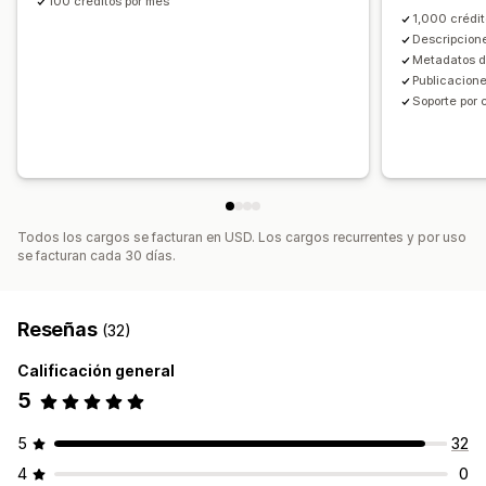
100 créditos por mes
Informes y estadísticas
1,000 crédit
Descripcion
Metadatos d
Publicacione
Soporte por 
Todos los cargos se facturan en USD. Los cargos recurrentes y por uso
se facturan cada 30 días.
Reseñas
(32)
Calificación general
5
5
32
4
0