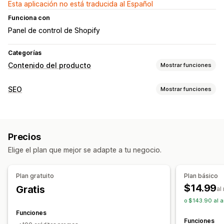
Esta aplicación no está traducida al Español
Funciona con
Panel de control de Shopify
Categorías
Contenido del producto
Mostrar funciones
Tipos de contenido
SEO
Mostrar funciones
Descripciones
Títulos
Descripciones SEO
Títulos SEO
Herramientas de SEO
Texto alternativo
Variantes
Descripciones de colección
Texto alternativo
Metaetiqueta
Edición masiva
Publicaciones en redes sociales
Precios
Optimización del contenido
Optimización de metadatos
Creación de contenido
Elige el plan que mejor se adapte a tu negocio.
Monitorear el rendimiento
Generación de IA
Tono y estilo
Múltiples idiomas
Puntuación SEO
Información útil y consejos
Traducción
Edición masiva
Importar y exportar
Plan gratuito
Plan básico
Informes y estadísticas
Análisis de palabra clave
Actualizaciones automáticas
$14.99
Gratis
al
Análisis de contenido
o $143.90 al 
SEO
Funciones
Colección SEO
Optimización automática
Funciones