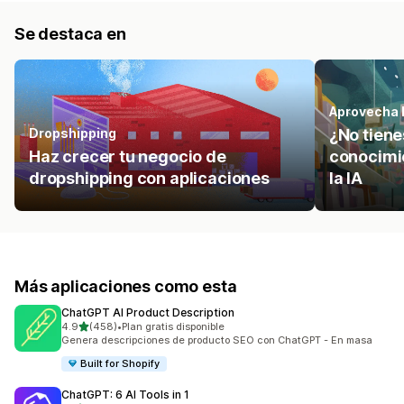
Se destaca en
Aprovecha l
Dropshipping
¿No tienes
Haz crecer tu negocio de
conocimi
dropshipping con aplicaciones
la IA
Más aplicaciones como esta
ChatGPT AI Product Description
de 5 estrellas
4.9
(458)
•
Plan gratis disponible
458 reseñas en total
Genera descripciones de producto SEO con ChatGPT - En masa
Built for Shopify
ChatGPT: 6 AI Tools in 1