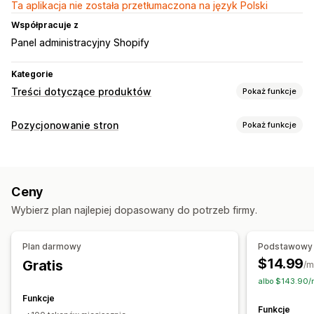
Ta aplikacja nie została przetłumaczona na język Polski
Współpracuje z
Panel administracyjny Shopify
Kategorie
Treści dotyczące produktów
Pokaż funkcje
Typy zawartości
Pozycjonowanie stron
Pokaż funkcje
Opisy
Tytuły
Opisy SEO
Tytuły SEO
Alternatywny tekst
Narzędzia SEO
Warianty
Opisy kolekcji
Alternatywny tekst
Metatagi
Edycja zbiorcza
Posty w mediach społecznościowych
Ceny
Optymalizacja zawartości
Optymalizacja metadanych
Tworzenie treści
Wybierz plan najlepiej dopasowany do potrzeb firmy.
Monitorowanie wydajności
Generowanie treści przy pomocy AI
Ton i styl
Wynik SEO
Informacje i wskazówki
Analizy
Wielojęzyczne
Tłumaczenie
Edycja zbiorcza
Plan darmowy
Podstawowy
Analizy słów kluczowych
Analizy zawartości
Import i eksport
Automatyczne aktualizacje
$14.99
Gratis
/m
albo $143.90/
Pozycjonowanie stron
Funkcje
Pozycjonowanie kolekcji
Automatyczna optymalizacja
Funkcje