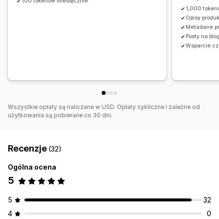
100 tokenów miesięcznie
Analizy
1,000 token
Opisy produ
Metadane p
Posty na blo
Wsparcie cz
Wszystkie opłaty są naliczane w USD. Opłaty cykliczne i zależne od
użytkowania są pobierane co 30 dni.
Recenzje
(32)
Ogólna ocena
5
5
32
4
0