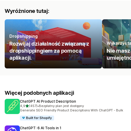
Wyróżnione tutaj:
Dropshipping
Rozwijaj działalność związaną z
Wykorzystaj
dropshippingiem za pomocą
Nie masz
aplikacji.
umiejętno
Więcej podobnych aplikacji
ChatGPT AI Product Description
na 5 gwiazdek
4,9
(457)
•
Bezpłatny plan jest dostępny
Łączna liczba recenzji: 457
Generate SEO Friendly Product Descriptions With ChatGPT - Bulk
Built for Shopify
ChatGPT: 6 AI Tools in 1