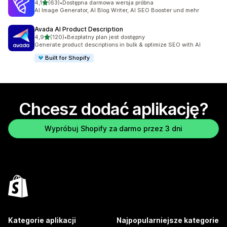
na 5 gwiazdek
4,1
(63)
•
Dostępna darmowa wersja próbna
Łączna liczba recenzji: 63
AI Image Generator, AI Blog Writer, AI SEO Booster und mehr
Avada AI Product Description
na 5 gwiazdek
4,9
(120)
•
Bezpłatny plan jest dostępny
Łączna liczba recenzji: 120
Generate product descriptions in bulk & optimize SEO with AI
Built for Shopify
Chcesz dodać aplikację?
Wypróbuj Shopify za darmo przez 3 dni
Kategorie aplikacji
Najpopularniejsze kategorie