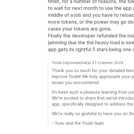
finish, for a number of reasons, the 
to wait for next month to use the app a
middle of a job and you have to reloa
more tokens, or the power may go down
cases your tokens are gone.
Finally the developer refunded the lo
jamming due the the heavy load is now
app gets its rightful 5 stars being one of
Yodel odpowiedział(a) 27 czerwiec 2024
Thank you so much for your detailed feed
improve Yodel! We truly appreciate your 
issues you encountered.
It's been such a pleasure learning from y
We're excited to share that we've introdu
app, specifically designed to address th
We're really so grateful to have you on th
- Yoav and the Yodel team