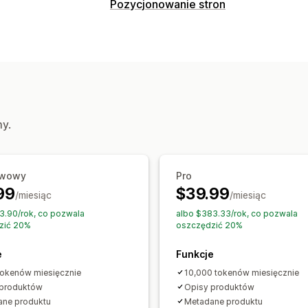
Typy zawartości
Pozycjonowanie stron
Opisy
Tytuły
Opisy SEO
Tytuły SEO
Narzędzia SEO
Opisy kolekcji
Posty w mediach spo
Alternatywny tekst
Metatagi
Edycja
Tworzenie treści
Optymalizacja metadanych
Generowanie treści przy pomocy AI
Monitorowanie wydajności
Tłumaczenie
Edycja zbiorcza
Import
Wynik SEO
Informacje i wskazówki
my.
Automatyczne aktualizacje
Analizy zawartości
Pozycjonowanie stron
Pozycjonowanie kolekcji
Automatycz
awowy
Pro
99
$39.99
/miesiąc
/miesiąc
3.90/rok, co pozwala
albo $383.33/rok, co pozwala
zić 20%
oszczędzić 20%
e
Funkcje
tokenów miesięcznie
10,000 tokenów miesięcznie
 produktów
Opisy produktów
ane produktu
Metadane produktu