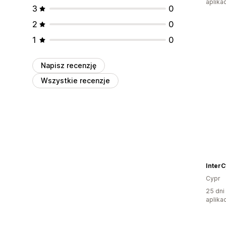
aplikac
3
0
2
0
1
0
Napisz recenzję
Wszystkie recenzje
Inter
Cypr
25 dni
aplikac