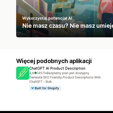
Wykorzystaj potencjał AI
Nie masz czasu? Nie masz umieję
Więcej podobnych aplikacji
ChatGPT AI Product Description
na 5 gwiazdek
4,9
(457)
•
Bezpłatny plan jest dostępny
Łączna liczba recenzji: 457
Generate SEO Friendly Product Descriptions With
ChatGPT - Bulk
Built for Shopify