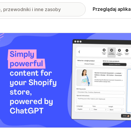
Przeglądaj aplika
nione obrazy w galerii