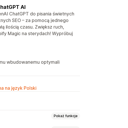
ChatGPT AI
nAI ChatGPT do pisania świetnych
aznych SEO – za pomocą jednego
łą ilością czasu. Zwiększ ruch,
pify Magic na sterydach! Wypróbuj
zemu wbudowanemu optymali
a na język Polski
Pokaż funkcje