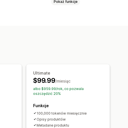
Pokaż funkcje
Alternatywny tekst
Warianty
łecznościowych
 zbiorcza
Optymalizacja zawartości
Ton i styl
Wielojęzyczne
 i eksport
Analizy
Analizy słów kluczowych
na optymalizacja
Analizy
Ultimate
$99.99
/miesiąc
albo $959.99/rok, co pozwala
oszczędzić 20%
Funkcje
100,000 tokenów miesięcznie
Opisy produktów
Metadane produktu