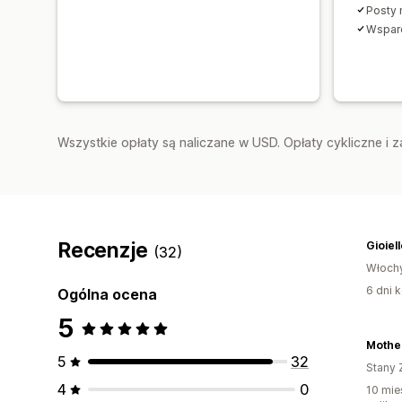
Posty 
Wsparc
Wszystkie opłaty są naliczane w USD. Opłaty cykliczne i 
Recenzje
Gioiel
(32)
Włoch
6 dni k
Ogólna ocena
5
Mothe
5
32
Stany 
4
0
10 mie