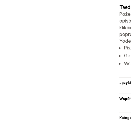
Twór
Poże
opis
klikn
popra
Yodel
Pis
Gen
Ws
Języki
Współ
Katego