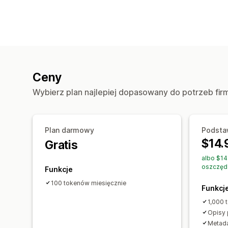
Ceny
Wybierz plan najlepiej dopasowany do potrzeb fir
Plan darmowy
Podst
$14.
Gratis
albo $14
oszczęd
Funkcje
100 tokenów miesięcznie
Funkcj
1,000 
Opisy
Metad