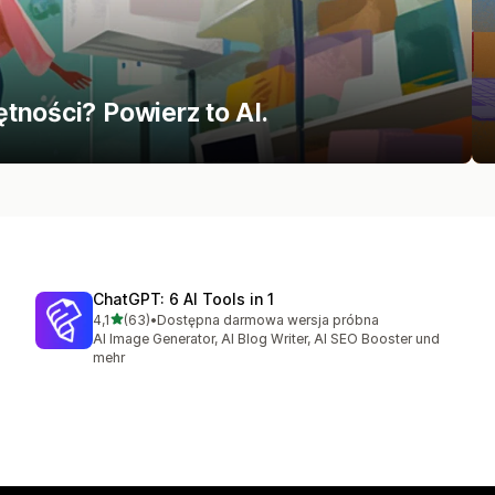
tności? Powierz to AI.
ChatGPT: 6 AI Tools in 1
na 5 gwiazdek
4,1
(63)
•
Dostępna darmowa wersja próbna
Łączna liczba recenzji: 63
AI Image Generator, AI Blog Writer, AI SEO Booster und
mehr