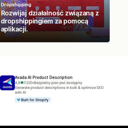
Dropshipping
Rozwijaj działalność związaną z
dropshippingiem za pomocą
aplikacji.
Avada AI Product Description
na 5 gwiazdek
4,9
(120)
•
Bezpłatny plan jest dostępny
Łączna liczba recenzji: 120
Generate product descriptions in bulk & optimize SEO
with AI
Built for Shopify