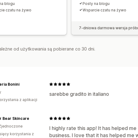
na blogu
Posty na blogu
ie czatu na żywo
Wsparcie czatu na żywo
7-dniowa darmowa wersja prób
zależne od użytkowania są pobierane co 30 dni.
leria Bonini
y
sarebbe gradito in italiano
orzystania z aplikacji
r Bear Skincare
Zjednoczone
I highly rate this app! It has helped m
sięcy korzystania z
business. I love that it has helped me