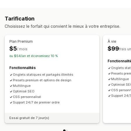
Tarification
Choisissez le forfait qui convient le mieux à votre entreprise.
Plan Premium
À vie
$5
$99
/ mois
frais u
ou $54/an et économisez 10 %
Fonctionnalit
Fonctionnalités
Onglets stat
Presets prem
Onglets statiques et partagés illimités
Multilingue
Presets premium et options de design
Optimisé S
Multilingue
CSS personn
Optimisé SEO
Support 24/7
CSS personnalisé
Support 24/7 de premier ordre
Essai gratuit de 7 jour(s)