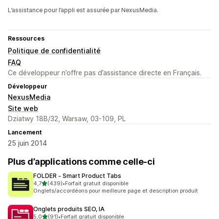
L’assistance pour l’appli est assurée par NexusMedia.
Ressources
Politique de confidentialité
FAQ
Ce développeur n’offre pas d’assistance directe en Français.
Développeur
NexusMedia
Site web
Dziatwy 18B/32, Warsaw, 03-109, PL
Lancement
25 juin 2014
Plus d’applications comme celle-ci
FOLDER ‑ Smart Product Tabs
étoile(s) sur 5
4,7
(439)
•
Forfait gratuit disponible
439 avis au total
Onglets/accordéons pour meilleure page et description produit
Onglets produits SEO, IA
étoile(s) sur 5
5,0
(91)
•
Forfait gratuit disponible