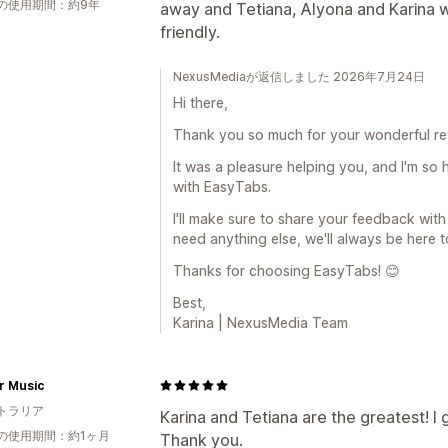
の使用期間：約9年
away and Tetiana, Alyona and Karina we
friendly.
NexusMediaが返信しました 2026年7月24日
Hi there,
Thank you so much for your wonderful re
It was a pleasure helping you, and I'm so
with EasyTabs.
I'll make sure to share your feedback with
need anything else, we'll always be here t
Thanks for choosing EasyTabs! 😊
Best,
Karina | NexusMedia Team
r Music
トラリア
Karina and Tetiana are the greatest! I g
の使用期間：約1ヶ月
Thank you.