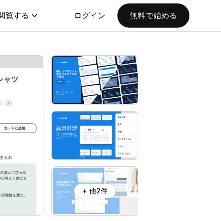
閲覧する
ログイン
無料で始める
+ 他2件