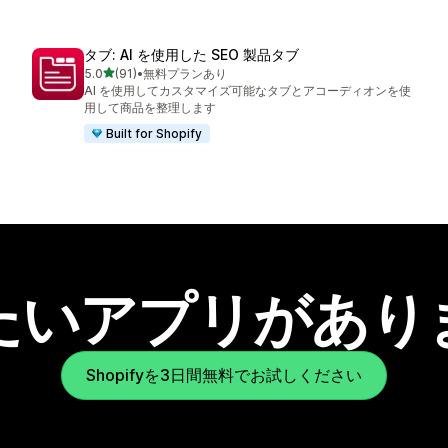
タブ: AI を使用した SEO 製品タブ
5つ星中
5.0
(91)
•
無料プランあり
合計レビュー数：91件
AI を使用してカスタマイズ可能なタブとアコーディオンを使
用して商品を整理します
Built for Shopify
たいアプリがあり
Shopifyを3日間無料でお試しください