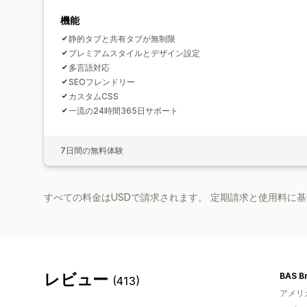
機能
静的タブと共有タブが無制限
プレミアムスタイルとデザイン設定
多言語対応
SEOフレンドリー
カスタムCSS
一流の24時間365日サポート
7日間の無料体験
すべての料金はUSDで請求されます。 定期請求と使用料に
レビュー
BAS B
(413)
アメリ