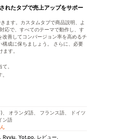
されたタブで売上アップをサポー
できます。カスタムタブで商品説明、よ
イル対応で、すべてのテーマで動作し、す
を改善してコンバージョン率を高めるチ
い構成に保ちましょう。 さらに、必要
けます。
当て。
す。
体字)、 オランダ語、 フランス語、 ドイツ
イン語
ん
Ryviu
Yot.po
レビュー