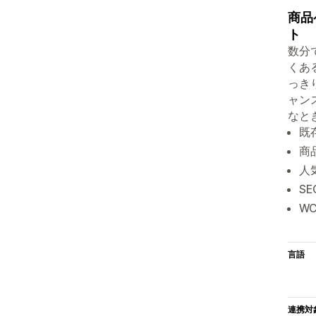
商品
ト
数分
くあ
っき
ャン
なと
既
商
人
S
WC
言語
連携対