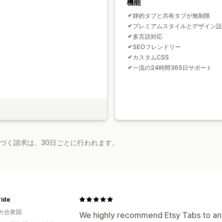
機能
静的タブと共有タブが無制限
プレミアムスタイルとデザイン設
多言語対応
SEOフレンドリー
カスタムCSS
一流の24時間365日サポート
基づく請求は、30日ごとに行われます。
ride
カ合衆国
We highly recommend Etsy Tabs to any