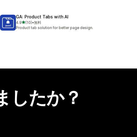
GA: Product Tabs with AI
5つ星中
4.9
(10)
•
無料
合計レビュー数：10件
Product tab solution for better page design.
ましたか？