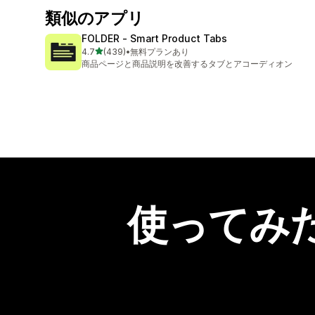
類似のアプリ
FOLDER ‑ Smart Product Tabs
5つ星中
4.7
(439)
•
無料プランあり
合計レビュー数：439件
商品ページと商品説明を改善するタブとアコーディオン
使ってみ