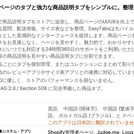
ページのタブと強力な商品説明タブをシンプルに。整理
で商品説明タブをストアに追加し、商品ページのUI/UXを向上
る質問、配送情報、サイズ表などを整理。EasyTabsはモバ
りとした直感的なインターフェースを提供します。商品ページ
スをお見逃しなく。ページを見やすく、魅力的で、わかりやす
きにいつでも対応する24時間365日のサポートをご利用いただ
存の商品説明を見やすい商品説明タブに分割できます。
品ごとにタブを個別管理、またはコレクションにまとめて割り
気のレビューアプリやサイズ表アプリとの連携に対応していま
EOに優しく、ストアのパフォーマンスを損ないません。
AG 2.0 / Section 508 に完全準拠した商品タブ。
英語、 中国語 (簡体字)、 中国語 (繁
語、 ポルトガル語 (ブラジル)、と スペ
このアプリは日本語に翻訳されていませ
象システム・アプリ
Shopify管理者ページ
Judge.me
Loox