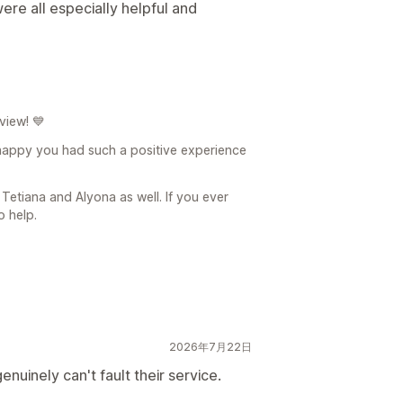
re all especially helpful and
view! 💙
 happy you had such a positive experience
 Tetiana and Alyona as well. If you ever
o help.
2026年7月22日
enuinely can't fault their service.