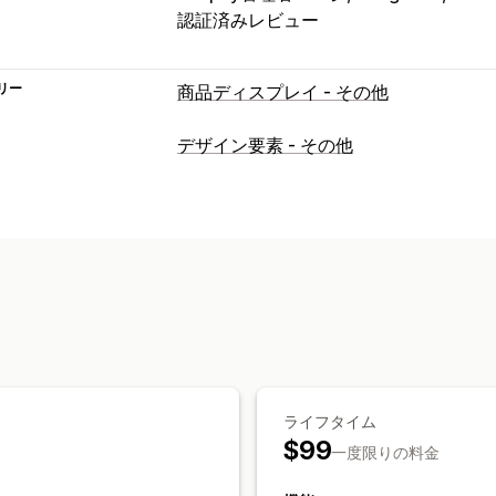
認証済みレビュー
リー
商品ディスプレイ - その他
デザイン要素 - その他
ライフタイム
$99
一度限りの料金