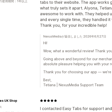
の使用期間：1年以上
tabs to their website. The app works 
what truly sets it apart. Alyona, Tetia
awesome to work with. They helped us
and every single time, they handled it
Thank you, for your incredible help!
NexusMediaが返信しました 2026年6月27日
Hi!
Wow, what a wonderful review! Thank you
Going above and beyond for our merchant
absolute pleasure helping you with your r
Thank you for choosing our app — we’re
Best,
Tetiana | NexusMedia Support Team
tes UK Shop
ス
I contacted Easy Tabs for support and