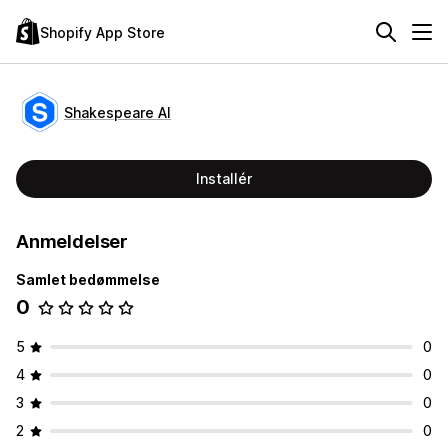
Shopify App Store
Shakespeare AI
Installér
Anmeldelser
Samlet bedømmelse
0
5
0
4
0
3
0
2
0