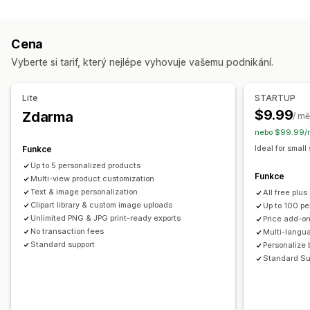
Generátor maket
Personalizace
Vlastní šablony
Produkty
Cena
Celoplošný potisk
Tašky
Deky
Oděvy
Výšivky
Vyberte si tarif, který nejlépe vyhovuje vašemu podnikání.
Klobouky a čepice
Obuv
Nápojové sklo
Dárky ke svátkům
Domácí dekorace
Laserové výrobky
Lite
STARTUP
Šperky
Chovatelské potřeby
Nástěnné dekorace
$9.99
Zdarma
/ mě
Ekologické
nebo $99.99/r
Ideal for small
Funkce
Možnosti dopravy
Up to 5 personalized products
Přes třetí stranu
Celková cena
Funkce
Multi-view product customization
Text & image personalization
All free plus
Clipart library & custom image uploads
Up to 100 pe
Unlimited PNG & JPG print-ready exports
Price add-on
No transaction fees
Multi-langu
Standard support
Personalize 
Standard Su