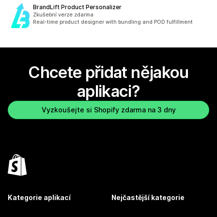
BrandLift Product Personalizer
Zkušební verze zdarma
Real-time product designer with bundling and POD fulfillment
Chcete přidat nějakou
aplikaci?
Vyzkoušejte si Shopify zdarma na 3 dny
Kategorie aplikací
Nejčastější kategorie