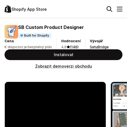
Shopify App Store
SB Custom Product Designer
Built for Shopify
Cena
Hodnocení
Vývojář
K dispozici je bezplatný plán
4,6
(146)
SetuBridge
Instalovat
Zobrazit demoverzi obchodu