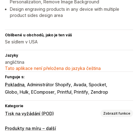
Personalization, Remove Image Background
Design engraving products in any device with multiple
product sides design area
Oblíbené u obchodů, jako je ten váš
Se sídlem v USA
Jazyky
angličtina
Tato aplikace není přeložena do jazyka čeština
Funguje s:
Pokladna
Administrátor Shopify
Avada, Spocket
Globo, Hulk, EComposer
Printful, Printify, Zendrop
Kategorie
Tisk na vyžádání (POD)
Zobrazit funkce
Přizpůsobení produktů
Produkty na míru – další
Soukromé štítky
Vlastní balení
Navrhovací nástroje