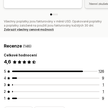
7denní zkušeb
Všechny poplatky jsou fakturovány v měně USD. Opakované poplatky
a poplatky založené na použití jsou fakturovány každých 30 dní.
Zobrazit všechny cenové možnosti
Recenze
(146)
Celkové hodnocení
4,6
5
126
4
9
3
1
2
1
1
9