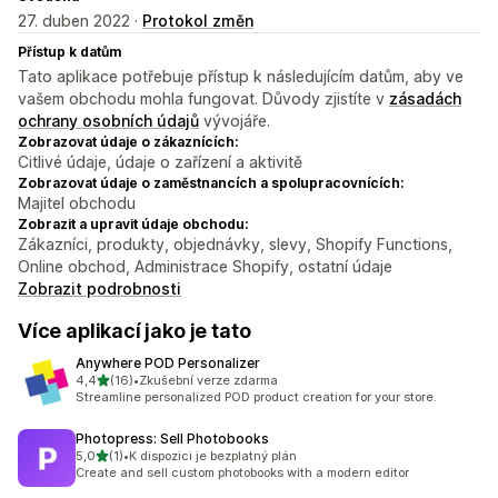
27. duben 2022 ·
Protokol změn
Přístup k datům
Tato aplikace potřebuje přístup k následujícím datům, aby ve
vašem obchodu mohla fungovat. Důvody zjistíte v
zásadách
ochrany osobních údajů
vývojáře.
Zobrazovat údaje o zákaznících:
Citlivé údaje, údaje o zařízení a aktivitě
Zobrazovat údaje o zaměstnancích a spolupracovnících:
Majitel obchodu
Zobrazit a upravit údaje obchodu:
Zákazníci, produkty, objednávky, slevy, Shopify Functions,
Online obchod, Administrace Shopify, ostatní údaje
Zobrazit podrobnosti
Více aplikací jako je tato
Anywhere POD Personalizer
z 5 hvězd
4,4
(16)
•
Zkušební verze zdarma
Celkový počet recenzí: 16
Streamline personalized POD product creation for your store.
Photopress: Sell Photobooks
z 5 hvězd
5,0
(1)
•
K dispozici je bezplatný plán
Celkový počet recenzí: 1
Create and sell custom photobooks with a modern editor