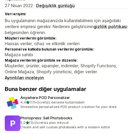
27 Nisan 2022 ·
Değişiklik günlüğü
Veri erişimi
Bu uygulamanın mağazanızda kullanılabilmesi için aşağıdaki
verilere erişmesi gerekir. Nedenini geliştiricinin
gizlilik politikası
belgesinden öğrenin.
Müşteri verilerini görüntüle:
Hassas veriler, cihaz ve etkinlik verileri
Personel ve katkıda bulunan verilerini görüntüle:
Mağaza sahibi
Mağaza verilerini görüntüle ve düzenle:
Müşteriler, ürünler, siparişler, indirimler, Shopify Functions,
Online Mağaza, Shopify yöneticisi, diğer veriler
Ayrıntıları inceleyin
Buna benzer diğer uygulamalar
Anywhere POD Personalizer
5 yıldız üzerinden
4,4
(17)
•
Ücretsiz deneme kullanılabilir
toplam 17 değerlendirme
Streamline personalized POD product creation for your store.
Photopress: Sell Photobooks
5 yıldız üzerinden
5,0
(1)
•
Ücretsiz plan mevcut
toplam 1 değerlendirme
Create and sell custom photobooks with a modern editor