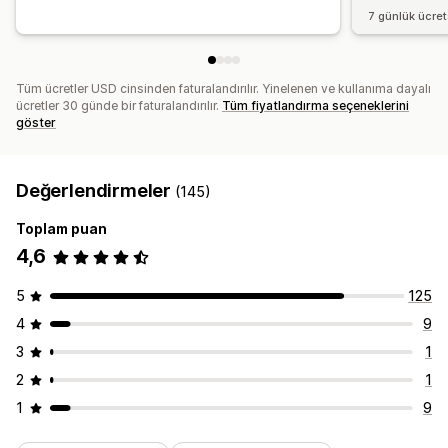
7 günlük ücre
Tüm ücretler USD cinsinden faturalandırılır. Yinelenen ve kullanıma dayalı
ücretler 30 günde bir faturalandırılır.
Tüm fiyatlandırma seçeneklerini
göster
Değerlendirmeler
(145)
Toplam puan
4,6
5
125
4
9
3
1
2
1
1
9