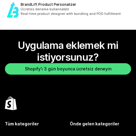
BrandLift Product Personalizer
Ücretsiz deneme kullanılabilir
Real-time product designer with bundling and POD fulfillment
Uygulama eklemek mi
istiyorsunuz?
Shopify'ı 3 gün boyunca ücretsiz deneyin
Tüm kategoriler
Önde gelen kategoriler