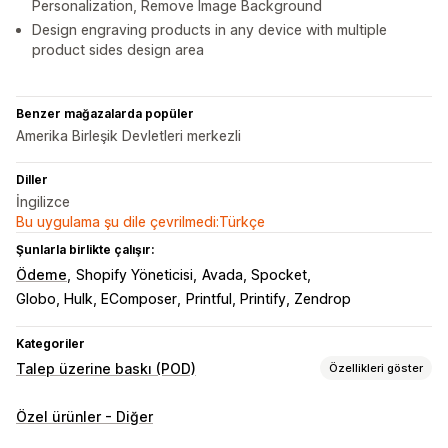
Personalization, Remove Image Background
Design engraving products in any device with multiple
product sides design area
Benzer mağazalarda popüler
Amerika Birleşik Devletleri merkezli
Diller
İngilizce
Bu uygulama şu dile çevrilmedi:Türkçe
Şunlarla birlikte çalışır:
Ödeme
Shopify Yöneticisi
Avada, Spocket
Globo, Hulk, EComposer
Printful, Printify, Zendrop
Kategoriler
Talep üzerine baskı (POD)
Özellikleri göster
Ürün özelleştirme
Özel ürünler - Diğer
Şahsi etiketler
Özel ambalaj
Tasarım araçları