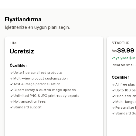
Model oluşturucu
Kişiselleştirme
Özel şablonlar
Ürünler
Fiyatlandırma
Tüm yüzey baskı
Çantalar
Battaniyeler
Giyim
İşlemeli
İşletmenize en uygun planı seçin.
Şapkalar
Ayakkabılar
Bardak takımı
Yılbaşı hediyeleri
Ev dekorasyonu
Lazer el işleri
Takı
Evcil hayvan ürünleri
Lite
STARTUP
Duvar resimleri
Çevre dostu
$9.99
Ücretsiz
/ay
veya yılda $99
Kargo seçenekleri
Ideal for small
Özellikler
White label
Her şey dahil fiyatlandırma
Up to 5 personalized products
Özellikler
Multi-view product customization
Text & image personalization
All free plus
Clipart library & custom image uploads
Up to 100 pe
Unlimited PNG & JPG print-ready exports
Price add-on
No transaction fees
Multi-langu
Standard support
Personalize 
Standard Su