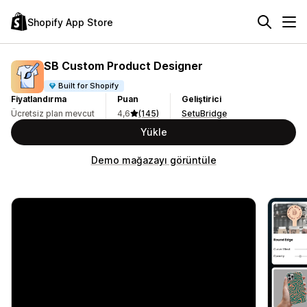
Shopify App Store
SB Custom Product Designer
Built for Shopify
Fiyatlandırma
Puan
Geliştirici
Ücretsiz plan mevcut
4,6
(145)
SetuBridge
Yükle
Demo mağazayı görüntüle