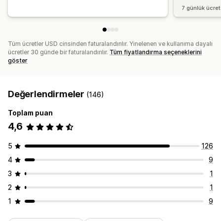
7 günlük ücre
Tüm ücretler USD cinsinden faturalandırılır. Yinelenen ve kullanıma dayalı
ücretler 30 günde bir faturalandırılır.
Tüm fiyatlandırma seçeneklerini
göster
Değerlendirmeler
(146)
Toplam puan
4,6
5
126
4
9
3
1
2
1
1
9