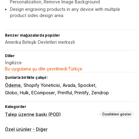
Personalization, Remove Image Background
Design engraving products in any device with multiple
product sides design area
Benzer mağazalarda popüler
Amerika Birleşik Devletleri merkezli
Diller
İngilizce
Bu uygulama şu dile çevrilmedi:Türkçe
Şunlarla birlikte çalışır:
Ödeme
Shopify Yöneticisi
Avada, Spocket
Globo, Hulk, EComposer
Printful, Printify, Zendrop
Kategoriler
Talep üzerine baskı (POD)
Özellikleri göster
Ürün özelleştirme
Özel ürünler - Diğer
Şahsi etiketler
Özel ambalaj
Tasarım araçları