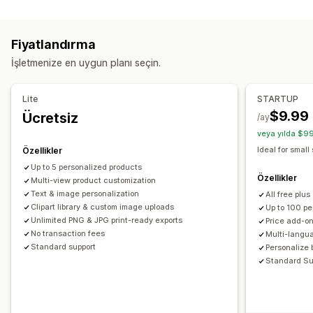
Model oluşturucu
Kişiselleştirme
Özel şablonlar
Ürünler
Fiyatlandırma
Tüm yüzey baskı
Çantalar
Battaniyeler
Giyim
İşlemeli
İşletmenize en uygun planı seçin.
Şapkalar
Ayakkabılar
Bardak takımı
Yılbaşı hediyeleri
Ev dekorasyonu
Lazer el işleri
Takı
Evcil hayvan ürünleri
Lite
STARTUP
Duvar resimleri
Çevre dostu
$9.99
Ücretsiz
/ay
veya yılda $99
Kargo seçenekleri
Ideal for small
Özellikler
White label
Her şey dahil fiyatlandırma
Up to 5 personalized products
Özellikler
Multi-view product customization
Text & image personalization
All free plus
Clipart library & custom image uploads
Up to 100 pe
Unlimited PNG & JPG print-ready exports
Price add-on
No transaction fees
Multi-langu
Standard support
Personalize 
Standard Su