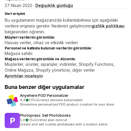
27 Nisan 2022 ·
Değişiklik günlüğü
Veri erişimi
Bu uygulamanın mağazanızda kullanılabilmesi için aşağıdaki
verilere erişmesi gerekir. Nedenini geliştiricinin
gizlilik politikası
belgesinden öğrenin.
Müşteri verilerini görüntüle:
Hassas veriler, cihaz ve etkinlik verileri
Personel ve katkıda bulunan verilerini görüntüle:
Mağaza sahibi
Mağaza verilerini görüntüle ve düzenle:
Müşteriler, ürünler, siparişler, indirimler, Shopify Functions,
Online Mağaza, Shopify yöneticisi, diğer veriler
Ayrıntıları inceleyin
Buna benzer diğer uygulamalar
Anywhere POD Personalizer
5 yıldız üzerinden
4,4
(17)
•
Ücretsiz deneme kullanılabilir
toplam 17 değerlendirme
Streamline personalized POD product creation for your store.
Photopress: Sell Photobooks
5 yıldız üzerinden
5,0
(1)
•
Ücretsiz plan mevcut
toplam 1 değerlendirme
Create and sell custom photobooks with a modern editor