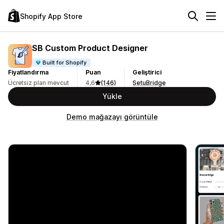
Shopify App Store
SB Custom Product Designer
Built for Shopify
Fiyatlandırma
Puan
Geliştirici
Ücretsiz plan mevcut
4,6
(146)
SetuBridge
Yükle
Demo mağazayı görüntüle