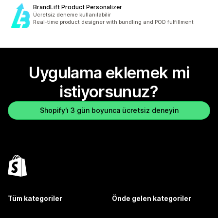
BrandLift Product Personalizer
Ücretsiz deneme kullanılabilir
Real-time product designer with bundling and POD fulfillment
Uygulama eklemek mi
istiyorsunuz?
Shopify'ı 3 gün boyunca ücretsiz deneyin
Tüm kategoriler
Önde gelen kategoriler