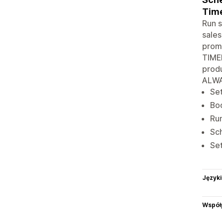
Time
Run s
sale
promo
TIMER
produ
ALWA
Set
Boo
Run
Sch
Set
Języki
Współ