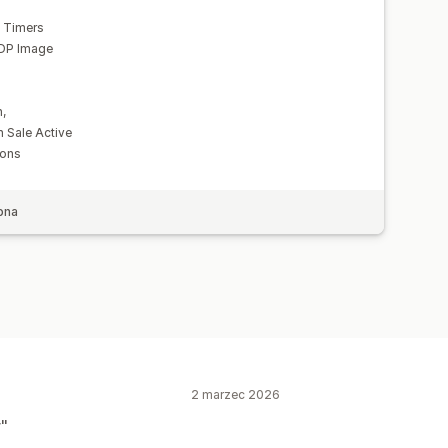
 Timers
PDP Image
n,
 Sale Active
ions
bna
2 marzec 2026
r"