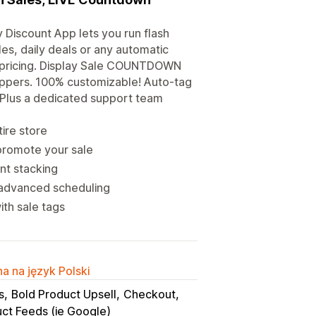
y Discount App lets you run flash
, daily deals or any automatic
e pricing. Display Sale COUNTDOWN
oppers. 100% customizable! Auto-tag
 Plus a dedicated support team
tire store
 promote your sale
nt stacking
 advanced scheduling
ith sale tags
a na język Polski
s
Bold Product Upsell
Checkout
ct Feeds (ie Google)