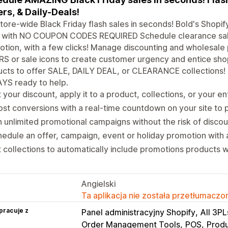
rs, & Daily-Deals!
tore-wide Black Friday flash sales in seconds! Bold's Shopif
s with NO COUPON CODES REQUIRED Schedule clearance sales
tion, with a few clicks! Manage discounting and wholesal
S or sale icons to create customer urgency and entice sh
cts to offer SALE, DAILY DEAL, or CLEARANCE collections!
YS ready to help.
 your discount, apply it to a product, collections, or your en
st conversions with a real-time countdown on your site to
 unlimited promotional campaigns without the risk of discou
edule an offer, campaign, event or holiday promotion with
 collections to automatically include promotions products w
Angielski
Ta aplikacja nie została przetłumaczon
pracuje z
Panel administracyjny Shopify
All 3PL
Order Management Tools
POS
Produ