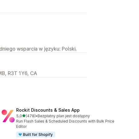
niego wsparcia w języku: Polski.
 MB, R3T 1Y6, CA
Rockit Discounts & Sales App
na 5 gwiazdek
5,0
(478)
•
Bezpłatny plan jest dostępny
Łączna liczba recenzji: 478
Run Flash Sales & Scheduled Discounts with Bulk Price
Editor
Built for Shopify