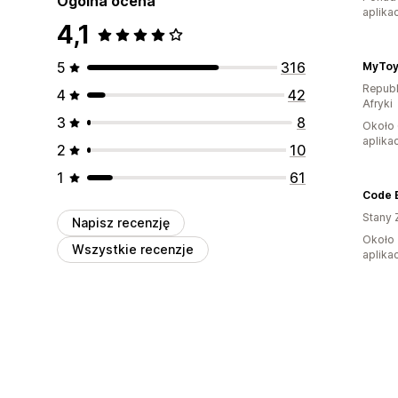
Ogólna ocena
aplikac
4,1
5
316
MyToy
Republ
4
42
Afryki
3
8
Około 
aplikac
2
10
1
61
Code 
Stany 
Napisz recenzję
Około 
Wszystkie recenzje
aplikac