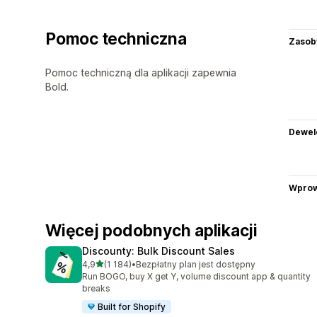
Pomoc techniczna
Zasob
Pomoc techniczną dla aplikacji zapewnia
Bold.
Dewel
Wprow
Więcej podobnych aplikacji
Discounty: Bulk Discount Sales
na 5 gwiazdek
4,9
(1 184)
•
Bezpłatny plan jest dostępny
Łączna liczba recenzji: 1184
Run BOGO, buy X get Y, volume discount app & quantity
breaks
Built for Shopify