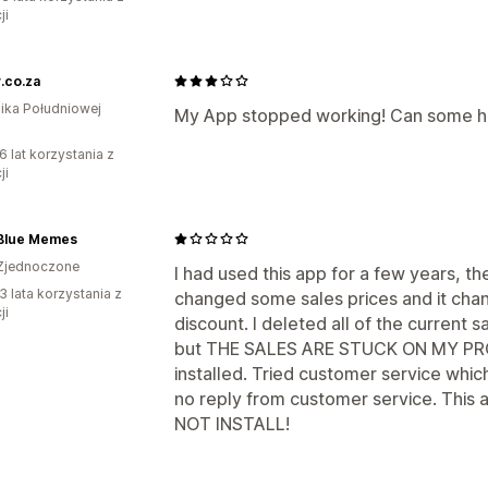
ji
.co.za
ika Południowej
My App stopped working! Can some h
6 lat korzystania z
ji
Blue Memes
Zjednoczone
I had used this app for a few years, 
3 lata korzystania z
changed some sales prices and it ch
ji
discount. I deleted all of the current 
but THE SALES ARE STUCK ON MY PR
installed. Tried customer service whic
no reply from customer service. This 
NOT INSTALL!