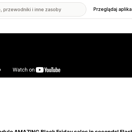
Przeglądaj aplika
nione obrazy w galerii
dule AMAZING Black Friday sales in seconds! Flas