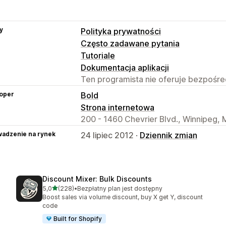
y
Polityka prywatności
Często zadawane pytania
Tutoriale
Dokumentacja aplikacji
Ten programista nie oferuje bezpośred
oper
Bold
Strona internetowa
200 - 1460 Chevrier Blvd., Winnipeg,
adzenie na rynek
24 lipiec 2012 ·
Dziennik zmian
Discount Mixer: Bulk Discounts
na 5 gwiazdek
5,0
(228)
•
Bezpłatny plan jest dostępny
Łączna liczba recenzji: 228
Boost sales via volume discount, buy X get Y, discount
code
Built for Shopify