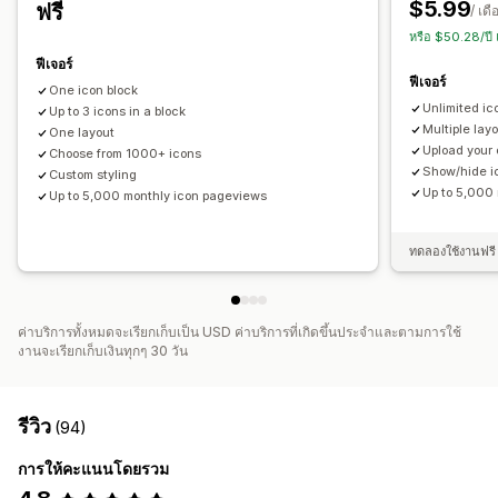
$5.99
ฟรี
/ เดื
การกำหนดสไตล์
ขนาด
การอัปโหลดไฟล์
หรือ $50.28/ปี
การเปลี่ยนรูปแบบตามการแสดงผลบนมือถือ
ฟีเจอร์
ฟีเจอร์
One icon block
ตำแหน่งไอคอน
Unlimited ic
Up to 3 icons in a block
การจัดตำแหน่งด้วยตนเอง
แถบการประกาศ
หน้าที่กำหนดเอง
Multiple lay
One layout
Upload your
หน้าตะกร้าสินค้า
Choose from 1000+ icons
หน้าการชำระเงิน
หน้าคอลเลกชัน
ส่วนท้าย
Show/hide i
Custom styling
ส่วนหัว
ส่วน Hero
หน้าแรก
แลนดิ้งเพจ
หน้าสินค้า
หน้าค้นหา
Up to 5,000
Up to 5,000 monthly icon pageviews
ทดลองใช้งานฟรี 
ค่าบริการทั้งหมดจะเรียกเก็บเป็น USD ค่าบริการที่เกิดขึ้นประจำและตามการใช้
งานจะเรียกเก็บเงินทุกๆ 30 วัน
รีวิว
(94)
การให้คะแนนโดยรวม