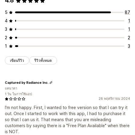
4.8
5
87
4
1
3
1
2
2
1
3
เขียนรีวิว
รีวิวทั้งหมด
Captured by Radiance Inc.
แคนาดา
1 วัน ในการใช้แอป
28 พฤศจิกายน 2024
I'm not happy. First, I wanted to free version so that I can try it
out. Once I started to work with this app, I had to purchase it
so that I can us it. That means that you are misleading
customers by saying there is a "Free Plan Available" when there
is NOT.