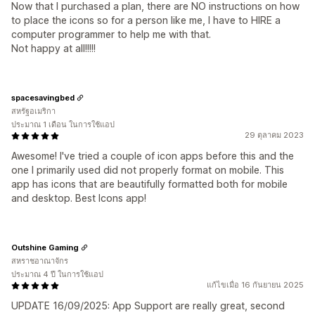
Now that I purchased a plan, there are NO instructions on how
to place the icons so for a person like me, I have to HIRE a
computer programmer to help me with that.
Not happy at all!!!!!
spacesavingbed
สหรัฐอเมริกา
ประมาณ 1 เดือน ในการใช้แอป
29 ตุลาคม 2023
Awesome! I've tried a couple of icon apps before this and the
one I primarily used did not properly format on mobile. This
app has icons that are beautifully formatted both for mobile
and desktop. Best Icons app!
Outshine Gaming
สหราชอาณาจักร
ประมาณ 4 ปี ในการใช้แอป
แก้ไขเมื่อ 16 กันยายน 2025
UPDATE 16/09/2025: App Support are really great, second