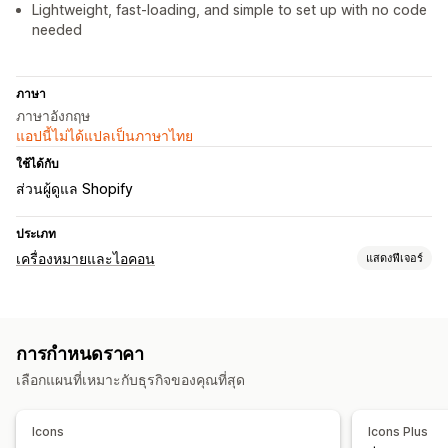
Lightweight, fast-loading, and simple to set up with no code
needed
ภาษา
ภาษาอังกฤษ
แอปนี้ไม่ได้แปลเป็นภาษาไทย
ใช้ได้กับ
ส่วนผู้ดูแล Shopify
ประเภท
เครื่องหมายและไอคอน
แสดงฟีเจอร์
ประเภทไอคอน
ที่กำหนดเอง
การรับประกัน
การชำระเงิน
ฟีเจอร์สินค้า
การกำหนดราคา
แบนเนอร์ลดราคา
ความปลอดภัย
การจัดส่ง
โซเชียลมีเดีย
เลือกแผนที่เหมาะกับธุรกิจของคุณที่สุด
ความไว้วางใจ
การรับประกัน
การปรับแต่ง
Icons
Icons Plus
พื้นหลัง
เส้นขอบ
สี
ข้อความที่กำหนดเอง
แบบอักษร