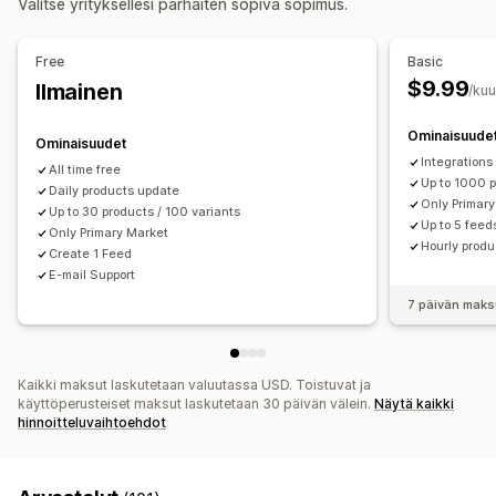
Valitse yrityksellesi parhaiten sopiva sopimus.
Mukautetut kaavat
Mukautetut tunnukset
Mukautetut listaukset
Mukautetut säännöt
Uudelleenmarkkinointitunnisteet
Tilausten hallinta
Free
Basic
Paikallinen varasto
Lokalisoidut syötteet
Varaston synkronointi
Mukautetut säännöt
$9.99
Ilmainen
/ku
Monta valuuttaa
Monikielisyys
Versioiden synkronointi
Kokoelmien kohdentaminen
Ominaisuude
Ominaisuudet
Syötteen hallinnointi
Integrations 
All time free
Up to 1000 
Tuotteiden synkronointi
Daily products update
Joukkomuokkaus
Only Primar
Up to 30 products / 100 variants
Kaupan päivitykset
Reaaliaikaiset päivitykset
Up to 5 feed
Only Primary Market
Hourly prod
Ajastettu synkronointi
Virheen validointi
Create 1 Feed
E-mail Support
Tuotteiden valinta
Kohdekohtaiset syötteet
Varaston tuki
7 päivän maks
GTIN-numeroiden hallinnointi
Headless
Konversioseuranta
Syötteen optimointi
Tehokkuuden valvonta
Useat formaatit
Kaikki maksut laskutetaan valuutassa USD. Toistuvat ja
käyttöperusteiset maksut laskutetaan 30 päivän välein.
Näytä kaikki
hinnoitteluvaihtoehdot