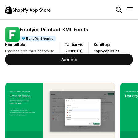
Shopify App Store
Feedyio: Product XML Feeds
Built for Shopify
Hinnoittelu
Tähtiarvio
Kehittäjä
Ilmainen sopimus saatavilla
5,0
(101)
happyapps.cz
Asenna