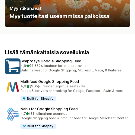
Myyntikanavat
Myy tuotteitasi useammissa paikoissa
Lisää tämänkaltaisia sovelluksia
Simprosys Google Shopping Feed
/ 5 tähteä
4,9
(4 352)
•
Ilmainen kokeilu saatavilla
4352 arvostelua yhteensä
Submits Feed for Google Shopping, Microsoft, Meta, & Pinterest
Multifeed Google Shopping Feed
/ 5 tähteä
4,9
(965)
•
Ilmainen sopimus saatavilla
965 arvostelua yhteensä
Feeds & conversion tracking for Google, Facebook, Awin & more
Built for Shopify
Nabu for Google Shopping Feed
/ 5 tähteä
4,7
(511)
•
Ilmainen asennus
511 arvostelua yhteensä
Google Shopping feed & product feed for Google Merchant Center
Built for Shopify