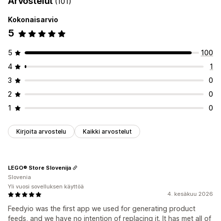
Arvostelut
(101)
Kokonaisarvio
5
5
100
4
1
3
0
2
0
1
0
Kirjoita arvostelu
Kaikki arvostelut
LEGO® Store Slovenija
Slovenia
Yli vuosi sovelluksen käyttöä
4. kesäkuu 2026
Feedyio was the first app we used for generating product
feeds, and we have no intention of replacing it. It has met all of