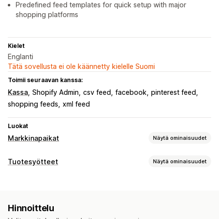
Predefined feed templates for quick setup with major
shopping platforms
Kielet
Englanti
Tätä sovellusta ei ole käännetty kielelle Suomi
Toimii seuraavan kanssa:
Kassa
Shopify Admin
csv feed
facebook
pinterest feed
shopping feeds
xml feed
Luokat
Markkinapaikat
Näytä ominaisuudet
Listausten hallinnointi
Tuotesyötteet
Näytä ominaisuudet
Syötteen automaatio
Tuotesyöte
Syötteen mukauttaminen
Tuotteiden synkronointi
Tuotteiden valinta
Määritteiden suodattaminen
Määritteiden yhdistäminen
Tilausten synkronointi
Paikallinen valuutta
Hinnoittelu
Metakentät
Tietojenkeruu tekoälyn avulla
Syötteen käännös
Joukkolataus (siirto)