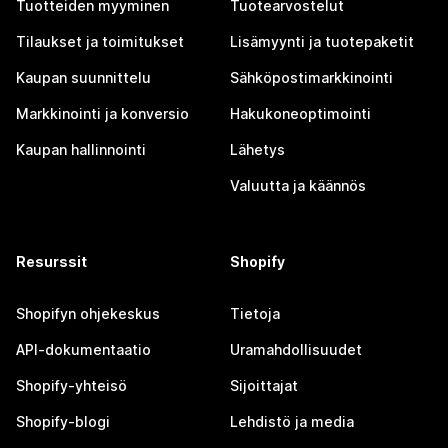
Tuotteiden myyminen
Tuotearvostelut
Tilaukset ja toimitukset
Lisämyynti ja tuotepaketit
Kaupan suunnittelu
Sähköpostimarkkinointi
Markkinointi ja konversio
Hakukoneoptimointi
Kaupan hallinnointi
Lähetys
Valuutta ja käännös
Resurssit
Shopify
Shopifyn ohjekeskus
Tietoja
API-dokumentaatio
Uramahdollisuudet
Shopify-yhteisö
Sijoittajat
Shopify-blogi
Lehdistö ja media