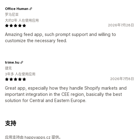
Office Human
罗马尼亚
大约2年 人在使用应用
2026年7月28日
Amazing feed app, such prompt support and willing to
customize the necessary feed.
trime.hu
捷克
3年多 人在使用应用
2026年7月8日
Great app, especially how they handle Shopify markets and
important integration in the CEE region, basically the best
solution for Central and Eastern Europe.
支持
应用支持由 happyapps.cz 提供。