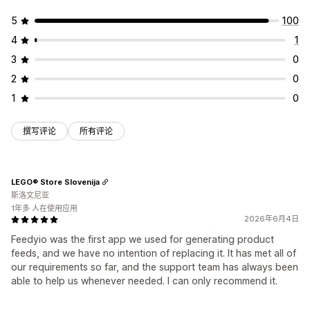
5
100
4
1
3
0
2
0
1
0
撰写评论
所有评论
LEGO® Store Slovenija
斯洛文尼亚
1年多 人在使用应用
2026年6月4日
Feedyio was the first app we used for generating product
feeds, and we have no intention of replacing it. It has met all of
our requirements so far, and the support team has always been
able to help us whenever needed. I can only recommend it.