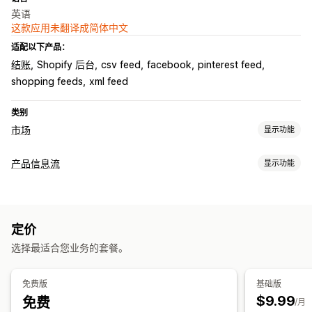
英语
这款应用未翻译成简体中文
适配以下产品：
结账
Shopify 后台
csv feed
facebook
pinterest feed
shopping feeds
xml feed
类别
市场
显示功能
产品页面管理
产品信息流
显示功能
数据源自动化
产品数据源
产品同步
产品选择
报价同步
数据源自定义
当地货币
数据源翻译
批量上传
自定义产品页面
属性筛选
属性映射
元字段
AI 映射
自定义格式
自定义标签
订单管理
定价
自定义规则
再营销标记
本地库存
本地化数据源
多币种
多语言
库存同步
自定义规则
选择最适合您业务的套餐。
多属性同步
产品系列定向
数据源管理
免费版
基础版
产品同步
批量编辑
商店更新
实时更新
预定同步
错误验证
$9.99
免费
/月
产品选择
特定目标数据源
库存支持
GTIN 管理
无头
转化跟踪