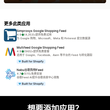
更多此类应用
Simprosys Google Shopping Feed
星（满分 5 星）
4.9
(4,353)
•
提供免费试用
总共 4353 条评论
为 Google 购物、Microsoft、Meta 和 Pinterest 提交数据源
Multifeed Google Shopping Feed
星（满分 5 星）
4.9
(965)
•
提供免费套餐
总共 965 条评论
适用于 Google、Facebook、Awin 等平台的 Feed 与转化跟踪
Built for Shopify
Nabu谷歌购物Feed
星（满分 5 星）
4.7
(511)
•
免费安装
总共 511 条评论
谷歌Feed AI提升谷歌商家中心销售
Built for Shopify
想要添加应用？