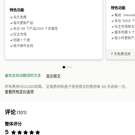
数据源优化
绩效监控
多个格式
特色功能
特色功能
集成（Heure
永久免费
多达 1000 
每天更新产品
仅主市场和主
多达 30 个产品/100 个多属性
最多创建 5 
仅主市场
每小时更新产
创建 1 个源
电子邮件支持
7 天免费试用
包含自动翻译的文本
显示原文
所有费用均以USD结算。 定期费用和基于使用情况的费用每 30 天收取一次。
查看所有定价选项
评论
(101)
整体评分
5