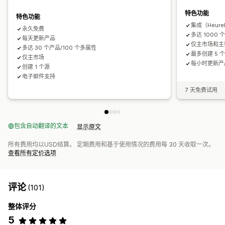
数据源优化
绩效监控
多个格式
特色功能
特色功能
集成（Heure
永久免费
多达 1000 
每天更新产品
仅主市场和主
多达 30 个产品/100 个多属性
最多创建 5 
仅主市场
每小时更新产
创建 1 个源
电子邮件支持
7 天免费试用
包含自动翻译的文本
显示原文
所有费用均以USD结算。 定期费用和基于使用情况的费用每 30 天收取一次。
查看所有定价选项
评论
(101)
整体评分
5