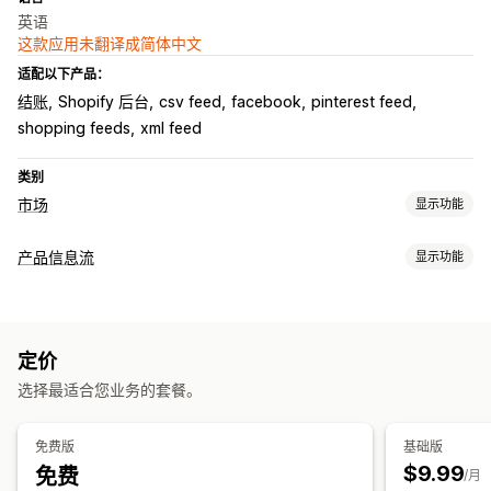
英语
这款应用未翻译成简体中文
适配以下产品：
结账
Shopify 后台
csv feed
facebook
pinterest feed
shopping feeds
xml feed
类别
市场
显示功能
产品页面管理
产品信息流
显示功能
数据源自动化
产品数据源
产品同步
产品选择
报价同步
数据源自定义
当地货币
数据源翻译
批量上传
自定义产品页面
属性筛选
属性映射
元字段
AI 映射
自定义格式
自定义标签
订单管理
定价
自定义规则
再营销标记
本地库存
本地化数据源
多币种
多语言
库存同步
自定义规则
选择最适合您业务的套餐。
多属性同步
产品系列定向
数据源管理
免费版
基础版
产品同步
批量编辑
商店更新
实时更新
预定同步
错误验证
$9.99
免费
/月
产品选择
特定目标数据源
库存支持
GTIN 管理
无头
转化跟踪