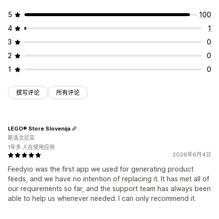
5
100
4
1
3
0
2
0
1
0
撰写评论
所有评论
LEGO® Store Slovenija
斯洛文尼亚
1年多 人在使用应用
2026年6月4日
Feedyio was the first app we used for generating product
feeds, and we have no intention of replacing it. It has met all of
our requirements so far, and the support team has always been
able to help us whenever needed. I can only recommend it.