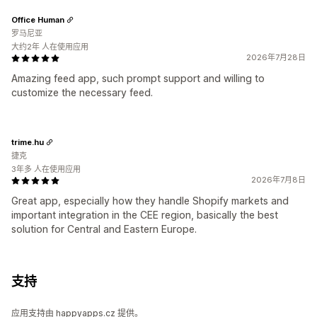
Office Human
罗马尼亚
大约2年 人在使用应用
2026年7月28日
Amazing feed app, such prompt support and willing to
customize the necessary feed.
trime.hu
捷克
3年多 人在使用应用
2026年7月8日
Great app, especially how they handle Shopify markets and
important integration in the CEE region, basically the best
solution for Central and Eastern Europe.
支持
应用支持由 happyapps.cz 提供。