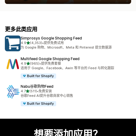
更多此类应用
Simprosys Google Shopping Feed
星（满分 5 星）
4.9
(4,353)
•
提供免费试用
总共 4353 条评论
为 Google 购物、Microsoft、Meta 和 Pinterest 提交数据源
Multifeed Google Shopping Feed
星（满分 5 星）
4.9
(965)
•
提供免费套餐
总共 965 条评论
适用于 Google、Facebook、Awin 等平台的 Feed 与转化跟踪
Built for Shopify
Nabu谷歌购物Feed
星（满分 5 星）
4.7
(511)
•
免费安装
总共 511 条评论
谷歌Feed AI提升谷歌商家中心销售
Built for Shopify
想要添加应用？