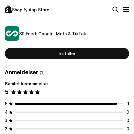
Shopify App Store
SP Feed: Google, Meta & TikTok
Installér
Anmeldelser
(1)
Samlet bedømmelse
5
5
1
4
0
3
0
2
0