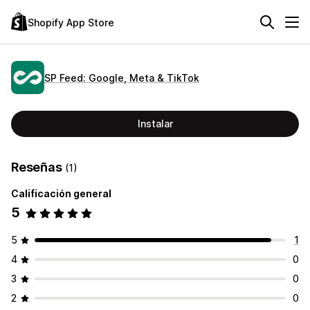
Shopify App Store
SP Feed: Google, Meta & TikTok
Instalar
Reseñas
(1)
Calificación general
5
5
1
4
0
3
0
2
0