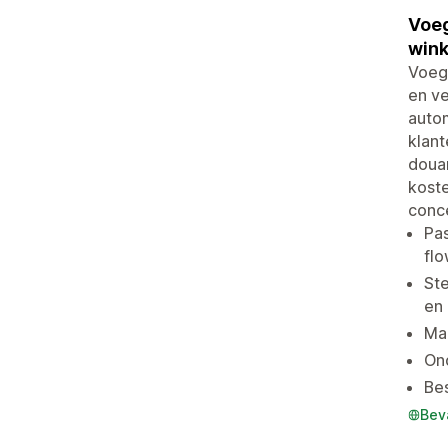
Voeg
wink
Voeg
en v
autom
klant
douan
kost
conce
Pas
fl
Ste
en 
Maa
Ond
Bes
Bev