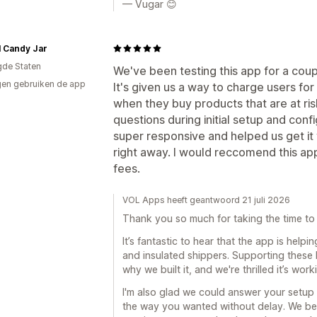
— Vugar 😊
l Candy Jar
gde Staten
We've been testing this app for a cou
en gebruiken de app
It's given us a way to charge users for
when they buy products that are at ris
questions during initial setup and con
super responsive and helped us get it
right away. I would reccomend this app
fees.
VOL Apps heeft geantwoord 21 juli 2026
Thank you so much for taking the time to 
It’s fantastic to hear that the app is help
and insulated shippers. Supporting these 
why we built it, and we're thrilled it’s work
I'm also glad we could answer your setup
the way you wanted without delay. We be