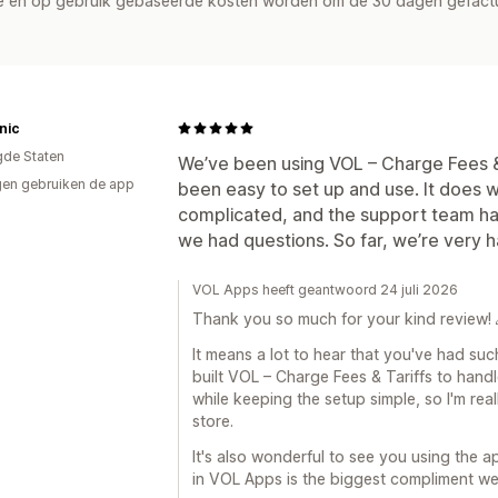
de en op gebruik gebaseerde kosten worden om de 30 dagen gefact
nic
gde Staten
We’ve been using VOL – Charge Fees & T
en gebruiken de app
been easy to set up and use. It does 
complicated, and the support team ha
we had questions. So far, we’re very ha
VOL Apps heeft geantwoord 24 juli 2026
Thank you so much for your kind review! 
It means a lot to hear that you've had su
built VOL – Charge Fees & Tariffs to hand
while keeping the setup simple, so I'm rea
store.
It's also wonderful to see you using the a
in VOL Apps is the biggest compliment we 