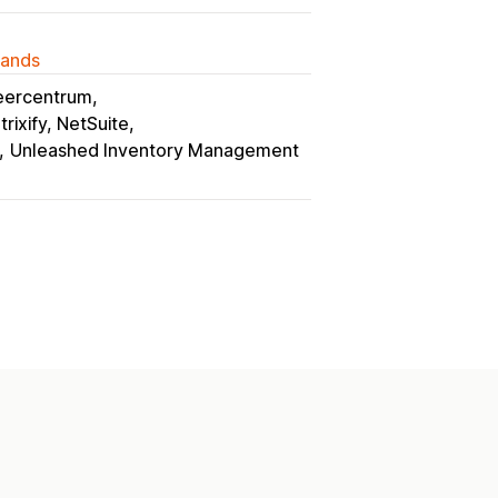
lands
eercentrum
rixify, NetSuite
Unleashed Inventory Management