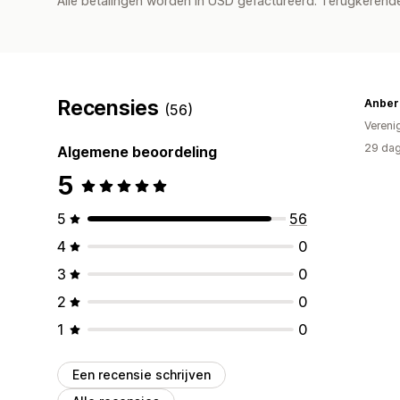
Alle betalingen worden in USD gefactureerd. Terugkeren
Recensies
Anber
(56)
Vereni
29 dag
Algemene beoordeling
5
5
56
4
0
3
0
2
0
1
0
Een recensie schrijven