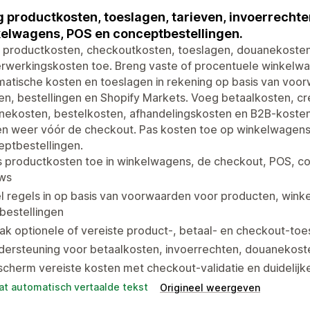
 productkosten, toeslagen, tarieven, invoerrecht
elwagens, POS en conceptbestellingen.
 productkosten, checkoutkosten, toeslagen, douanekosten,
erwerkingskosten toe. Breng vaste of procentuele winkelw
atische kosten en toeslagen in rekening op basis van voor
en, bestellingen en Shopify Markets. Voeg betaalkosten, cr
ekosten, bestelkosten, afhandelingskosten en B2B-kosten 
en weer vóór de checkout. Pas kosten toe op winkelwagen
ptbestellingen.
 productkosten toe in winkelwagens, de checkout, POS, co
ows
l regels in op basis van voorwaarden voor producten, wink
bestellingen
k optionele of vereiste product-, betaal- en checkout-toe
ersteuning voor betaalkosten, invoerrechten, douanekoste
cherm vereiste kosten met checkout-validatie en duidelij
at automatisch vertaalde tekst
Origineel weergeven