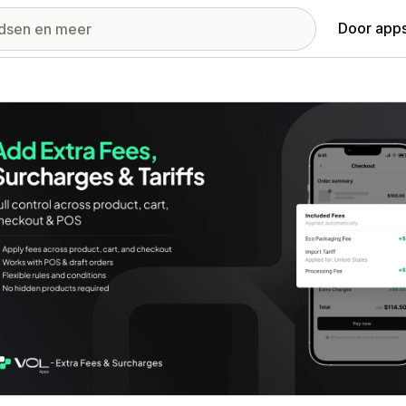
Door apps
ij met uitgelichte afbeeldingen