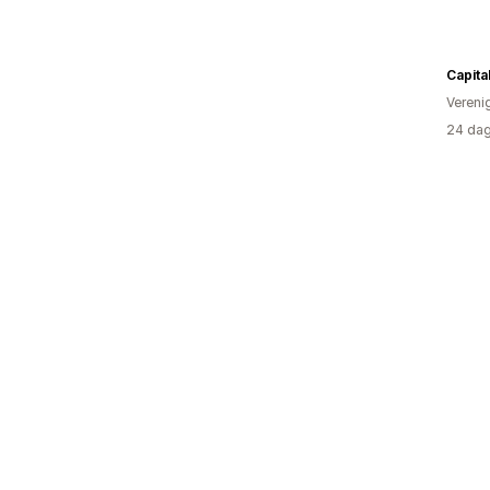
Capita
Vereni
24 dag