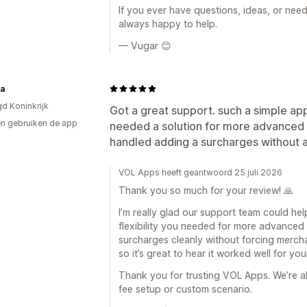
If you ever have questions, ideas, or need 
always happy to help.
— Vugar 😊
na
gd Koninkrijk
Got a great support. such a simple ap
n gebruiken de app
needed a solution for more advanced 
handled adding a surcharges without 
VOL Apps heeft geantwoord 25 juli 2026
Thank you so much for your review! 🙏
I’m really glad our support team could he
flexibility you needed for more advanced 
surcharges cleanly without forcing merch
so it’s great to hear it worked well for yo
Thank you for trusting VOL Apps. We’re a
fee setup or custom scenario.