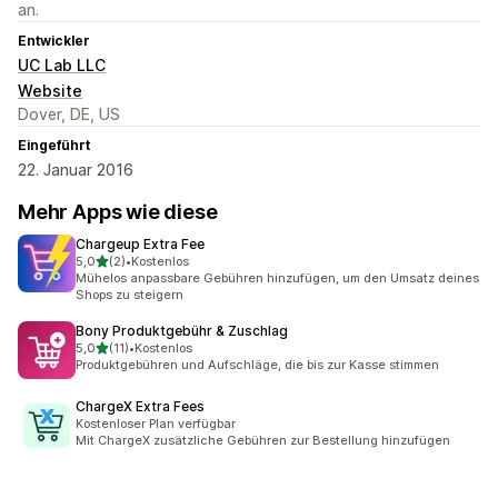
an.
Entwickler
UC Lab LLC
Website
Dover, DE, US
Eingeführt
22. Januar 2016
Mehr Apps wie diese
Chargeup Extra Fee
von 5 Sternen
5,0
(2)
•
Kostenlos
2 Rezensionen insgesamt
Mühelos anpassbare Gebühren hinzufügen, um den Umsatz deines
Shops zu steigern
Bony Produktgebühr & Zuschlag
von 5 Sternen
5,0
(11)
•
Kostenlos
11 Rezensionen insgesamt
Produktgebühren und Aufschläge, die bis zur Kasse stimmen
ChargeX Extra Fees
Kostenloser Plan verfügbar
Mit ChargeX zusätzliche Gebühren zur Bestellung hinzufügen