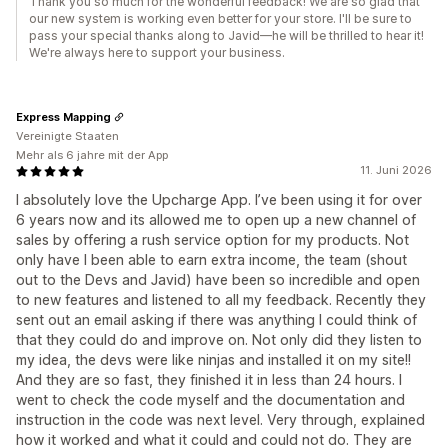
Thank you so much for the wonderful feedback! We are so glad that
our new system is working even better for your store. I'll be sure to
pass your special thanks along to Javid—he will be thrilled to hear it!
We're always here to support your business.
Express Mapping
Vereinigte Staaten
Mehr als 6 jahre mit der App
11. Juni 2026
I absolutely love the Upcharge App. I’ve been using it for over
6 years now and its allowed me to open up a new channel of
sales by offering a rush service option for my products. Not
only have I been able to earn extra income, the team (shout
out to the Devs and Javid) have been so incredible and open
to new features and listened to all my feedback. Recently they
sent out an email asking if there was anything I could think of
that they could do and improve on. Not only did they listen to
my idea, the devs were like ninjas and installed it on my site!!
And they are so fast, they finished it in less than 24 hours. I
went to check the code myself and the documentation and
instruction in the code was next level. Very through, explained
how it worked and what it could and could not do. They are