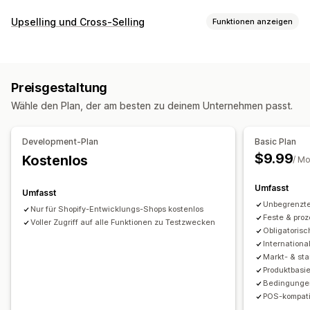
Upselling und Cross-Selling
Funktionen anzeigen
Anpassung
Warenkorb-Upselling
Checkout-Upselling
Preisgestaltung
Add-ons mit einem Klick
Benutzerdefinierte CSS
Wähle den Plan, der am besten zu deinem Unternehmen passt.
Mehrere Währungen
Benutzerdefinierte Regeln
Angebote und Empfehlungen
Development-Plan
Basic Plan
Gewährleistungen
Geschenkverpackung
$9.99
Kostenlos
/ M
Produkt-Add-ons
Priorisierte Auftragsabwicklung
Umfasst
Umfasst
Analysen
Unbegrenzte
Nur für Shopify-Entwicklungs-Shops kostenlos
Conversion-Raten
Feste & pro
Voller Zugriff auf alle Funktionen zu Testzwecken
Obligatoris
Internationa
Markt- & st
Produktbasi
Bedingungen
POS-kompat