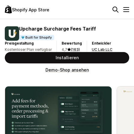
Shopify App Store
Upcharge Surcharge Fees Tariff
Built for Shopify
Preisgestaltung
Bewertung
Entwickler
Kostenloser Plan verfügbar
4,7
(163)
UC Lab LLC
Installieren
Demo-Shop ansehen