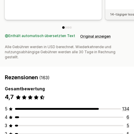
14-tägiger ko
Enthält automatisch übersetzten Text
Original anzeigen
Alle Gebühren werden in USD berechnet. Wiederkehrende und
nutzungsabhängige Gebühren werden alle 30 Tage in Rechnung
gestellt.
Rezensionen
(163)
Gesamtbewertung
4,7
5
134
4
6
3
5
2
5