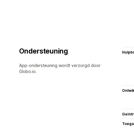
Ondersteuning
Hulpb
App-ondersteuning wordt verzorgd door
Globo.io.
Ontwik
Geïnt
Toega