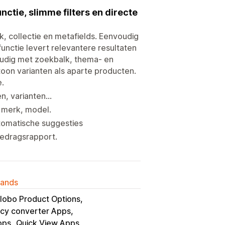
ctie, slimme filters en directe
rk, collectie en metafields. Eenvoudig
unctie levert relevantere resultaten
oudig met zoekbalk, thema- en
 toon varianten als aparte producten.
e.
, varianten...
 merk, model.
tomatische suggesties
gedragsrapport.
lands
lobo Product Options
ncy converter Apps
pps
Quick View Apps