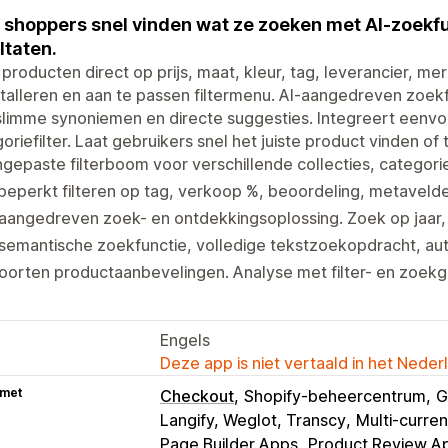
 shoppers snel vinden wat ze zoeken met AI-zoekfun
ltaten.
r producten direct op prijs, maat, kleur, tag, leverancier, me
stalleren en aan te passen filtermenu. AI-aangedreven zoekf
slimme synoniemen en directe suggesties. Integreert eenv
oriefilter. Laat gebruikers snel het juiste product vinden of
gepaste filterboom voor verschillende collecties, categori
eperkt filteren op tag, verkoop %, beoordeling, metavelden
aangedreven zoek- en ontdekkingsoplossing. Zoek op jaar,
semantische zoekfunctie, volledige tekstzoekopdracht, au
oorten productaanbevelingen. Analyse met filter- en zoek
Engels
Deze app is niet vertaald in het Neder
 met
Checkout
Shopify-beheercentrum
G
Langify, Weglot, Transcy
Multi-curre
Page Builder Apps
Product Review A