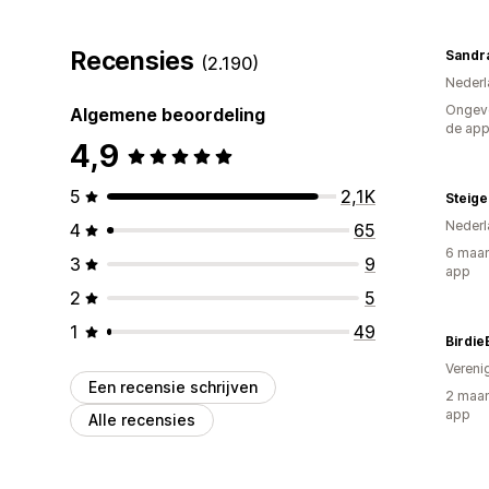
Recensies
Sandra
(2.190)
Nederl
Ongeve
Algemene beoordeling
de ap
4,9
5
2,1K
Steig
Nederl
4
65
6 maan
3
9
app
2
5
1
49
Birdie
Vereni
Een recensie schrijven
2 maan
app
Alle recensies