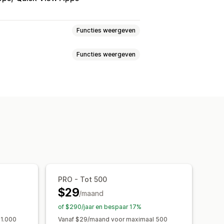
Functies weergeven
Functies weergeven
m
Zijbalk
n
Meerdere talen
AI-zoekopdracht
et synoniemen
Stopwoorden
en
Productboosts
Multi-filter
ngepaste ranking
Zoekbalk
Meerdere talen
Mobiel responsief
Aangepaste stijl
Filterweergave
PRO - Tot 500
$29
gina
Sorteren
/maand
of $290/jaar en bespaar 17%
 1.000
Vanaf $29/maand voor maximaal 500