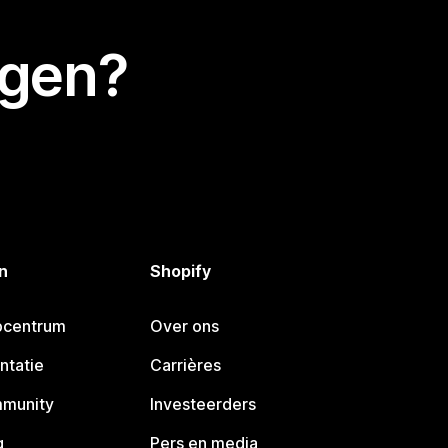
egen?
n
Shopify
pcentrum
Over ons
ntatie
Carrières
mmunity
Investeerders
g
Pers en media