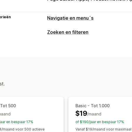
orieën
Navigatie en menu´s
Menustijl
Zoeken en filteren
Mobiel menu
Vervolgkeuzelijst
Boo
Zoekfuncties
Browsen
Automatisch aanvullen
Direct zoeke
Oneindig scrollen
Tolerantie voor typfouten
Groepen m
Zoeksuggesties
Productaanbeveling
Aanpassing
Gepersonaliseerde zoekopdracht
Aa
Kleur en lettertype
Aangepaste CSS
st.
Resultaten uitsluiten
SEO
Analytics
Aanpassing van weergave
Mobiel responsief
Aangepaste CSS
 Tot 500
Basic - Tot 1.000
$19
Aangepaste filters
Zoekresultatenpa
maand
/maand
jaar en bespaar 17%
of $190/jaar en bespaar 17%
Analytics
4/maand voor 500 actieve
Vanaf $19/maand voor maximaal