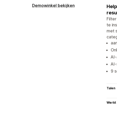
Demowinkel bekijken
Help
resu
Filte
te in
met 
categ
aan
Onb
AI-
AI-
9 s
Talen
Werkt