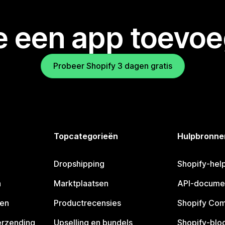
je een app toevo
Probeer Shopify 3 dagen gratis
Topcategorieën
Hulpbronne
Dropshipping
Shopify-hel
n
Marktplaatsen
API-docume
pen
Productrecensies
Shopify Co
erzending
Upselling en bundels
Shopify-blo