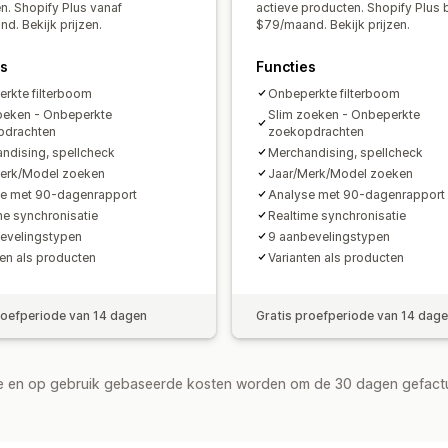
Aangepaste dashboards
Filtergebrui
n. Shopify Plus vanaf
actieve producten. Shopify Plus b
d. Bekijk prijzen.
$79/maand. Bekijk prijzen.
Gedragsinzichten
Zoekopdrachten
es
Functies
rkte filterboom
Onbeperkte filterboom
oeken - Onbeperkte
Slim zoeken - Onbeperkte
pdrachten
zoekopdrachten
ndising, spellcheck
Merchandising, spellcheck
erk/Model zoeken
Jaar/Merk/Model zoeken
e met 90-dagenrapport
Analyse met 90-dagenrapport
me synchronisatie
Realtime synchronisatie
evelingstypen
9 aanbevelingstypen
ten als producten
Varianten als producten
roefperiode van 14 dagen
Gratis proefperiode van 14 dag
de en op gebruik gebaseerde kosten worden om de 30 dagen gefact