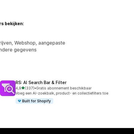
s bekijken:
drijven, Webshop, aangepaste
andere gegevens
RS: AI Search Bar & Filter
van 5 sterren
4,9
(337)
•
Gratis abonnement beschikbaar
337 recensies in totaal
Voeg een AI-zoekbalk, product- en collectiefilters toe
Built for Shopify