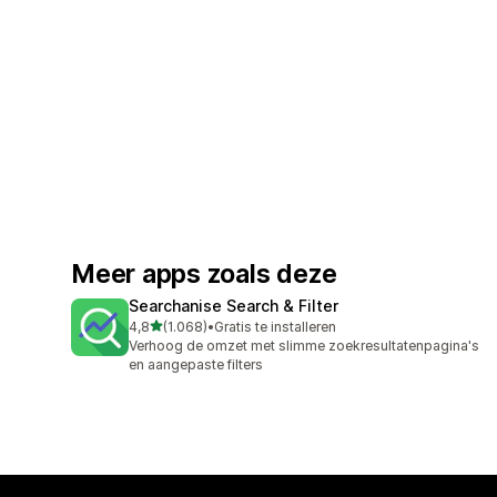
Meer apps zoals deze
Searchanise Search & Filter
van 5 sterren
4,8
(1.068)
•
Gratis te installeren
1068 recensies in totaal
Verhoog de omzet met slimme zoekresultatenpagina's
en aangepaste filters