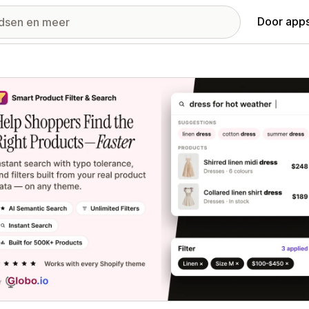
Door apps
ij met uitgelichte afbeeldingen