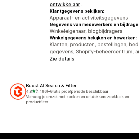
ontwikkelaar
.
Klantgegevens bekijken:
Apparaat- en activiteitsgegevens
Gegevens van medewerkers en bijdrager
Winkeleigenaar, blogbijdragers
Winkelgegevens bekijken en bewerken:
Klanten, producten, bestellingen, be
gegevens, Shopify-beheercentrum, 
Zie details
Boost AI Search & Filter
van 5 sterren
4,8
(1.496)
•
Gratis proefperiode beschikbaar
1496 recensies in totaal
Verhoog je omzet met zoeken en ontdekken: zoekbalk en
productfilter