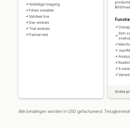
producte
Volledige toegang
$69/maan
Filters instellen
Valideer live
Functi
Dev winkels
Onbepe
Trial winkels
Slim z
Partner test
zoeko
Mercha
Jaar/M
Analys
Realti
9 aanb
Varian
Gratis p
Alle betalingen worden in USD gefactureerd. Terugkeren