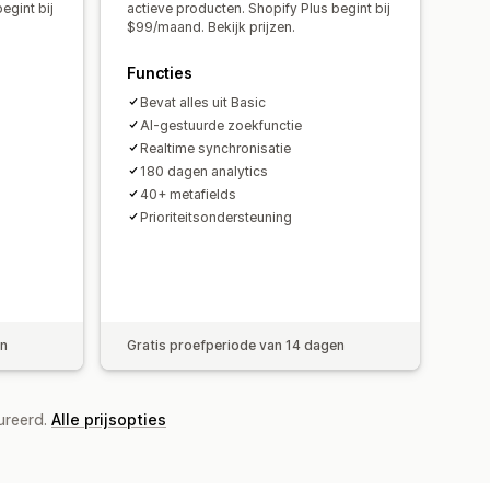
k
Analytics in realtime
egint bij
actieve producten. Shopify Plus begint bij
$99/maand. Bekijk prijzen.
Functies
Bevat alles uit Basic
AI-gestuurde zoekfunctie
Realtime synchronisatie
180 dagen analytics
40+ metafields
Prioriteitsondersteuning
en
Gratis proefperiode van 14 dagen
ureerd.
Alle prijsopties