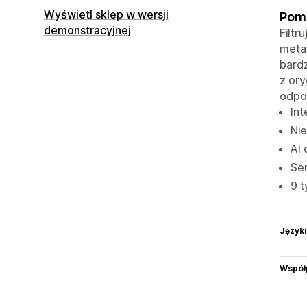
Wyświetl sklep w wersji
Pomó
demonstracyjnej
Filtr
metaf
bardz
z ory
odpow
Int
Nie
AI 
Sem
9 t
Języki
Współ