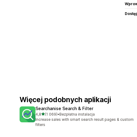
Wprow
Dostę
Więcej podobnych aplikacji
Searchanise Search & Filter
na 5 gwiazdek
4,8
(1 069)
•
Bezpłatna instalacja
Łączna liczba recenzji: 1069
Increase sales with smart search result pages & custom
filters