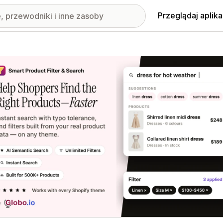
Przeglądaj aplika
nione obrazy w galerii