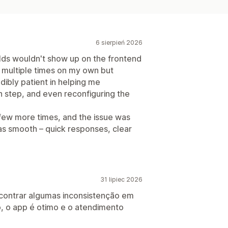
6 sierpień 2026
lds wouldn't show up on the frontend
ed multiple times on my own but
edibly patient in helping me
 step, and even reconfiguring the
a few more times, and the issue was
was smooth – quick responses, clear
31 lipiec 2026
contrar algumas inconsistenção em
o, o app é otimo e o atendimento