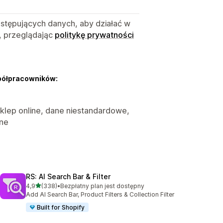
astępujących danych, aby działać w
, przeglądając
politykę prywatności
półpracowników:
 Sklep online, dane niestandardowe,
ane
RS: AI Search Bar & Filter
na 5 gwiazdek
4,9
(338)
•
Bezpłatny plan jest dostępny
Łączna liczba recenzji: 338
Add AI Search Bar, Product Filters & Collection Filter
Built for Shopify