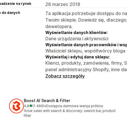
adzenie na rynek
26 marzec 2018
p do danych
Ta aplikacja potrzebuje dostępu do n
Twoim sklepie. Dowiedz się, dlaczego
dewelopera.
Wyświetlanie danych klientów:
Dane urządzenia i aktywności
Wyświetlanie danych pracowników i ws
Właściciel sklepu, współtwórcy bloga
Wyświetlaj i edytuj dane sklepu:
Klienci, produkty, zamówienia, firmy,
panel administracyjny Shopify, inne d
Zobacz szczegóły
Boost AI Search & Filter
na 5 gwiazdek
4,8
(1 496)
•
Dostępna darmowa wersja próbna
Łączna liczba recenzji: 1496
Grow sales with search & discovery: search bar, product
filter