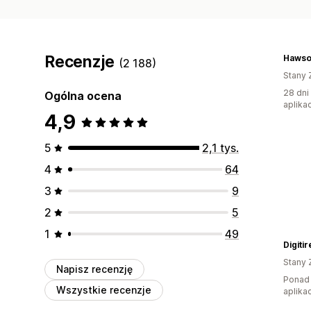
Recenzje
(2 188)
Stany 
28 dni
Ogólna ocena
aplikac
4,9
5
2,1 tys.
4
64
3
9
2
5
1
49
Digitir
Stany 
Napisz recenzję
Ponad 
Wszystkie recenzje
aplikac