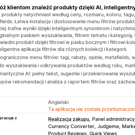
ż klientom znaleźć produkty dzięki AI, inteligentn
uj produkty natychmiast według ceny, rozmiaru, koloru, tagu,
ields. Łatwa instalacja i dostosowanie menu filtrów produ
iej trafne wyniki dzięki inteligentnym synonimom i natych
ginalnym paskiem wyszukiwania, filtrem tematu i kategorią.
iedni produkt dzięki filtrowi w pasku bocznym i filtrowi kole
eligentna aplikacja filtrów dla różnych kolekcji i kategorii.
ograniczone menu filtrów: tagi, rabaty, opinie, metafields, w
do wyszukiwania i odkrywania produktów według roku, mark
antyczne AI: pełny tekst, sugestie i przekierowania wyszu
ypów rekomendacji i analiza z raportem filtrów oraz zacho
Angielski
Ta aplikacja nie została przetłumaczon
pracuje z
Realizacja zakupu
Panel administracy
Currency Converter
Judgeme
Marke
Product Reviews
Quick Views