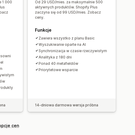
e 1 000
Od 29 USD/mies. za maksymalnie 500
lus
aktywnych produktów. Shopify Plus
 filtrów
obacz
zaczyna się od 99 USD/mies. Zobacz
izy zachowań
Hasła wyszukiwania
ceny.
Funkcje
Zawiera wszystko z planu Basic
Wyszukiwanie oparte na AI
Synchronizacja w czasie rzeczywistym
isowni
Analityka z 180 dni
el
Ponad 40 metafieldów
em
Priorytetowe wsparcie
zywistym
tów
rodukty
bna
14-dniowa darmowa wersja próbna
opcje cen