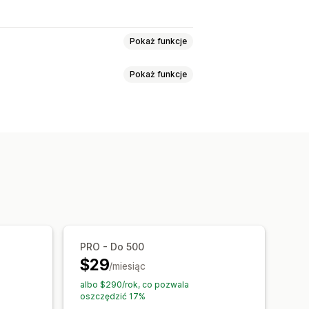
Pokaż funkcje
Pokaż funkcje
zwijana
Drzewo
Pasek boczny
yszukiwanie
Wielojęzyczne
ówki
Grupy synonimów
wania
Rekomendacje produktów
Spersonalizowane wyszukiwanie
S
Wielojęzyczne
ukiwania
Wyłączenie wyników
ilnych
Pozycjonowanie stron
ilnych
Niestandardowy CSS
PRO - Do 500
$29
świetlania
Niestandardowe filtry
/miesiąc
wanie
albo $290/rok, co pozwala
oszczędzić 17%