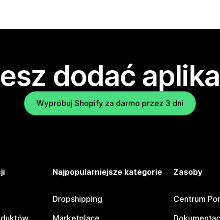
esz dodać aplika
Wypróbuj Shopify za darmo przez 3 dni
ji
Najpopularniejsze kategorie
Zasoby
Dropshipping
Centrum Po
oduktów
Marketplace
Dokumentac