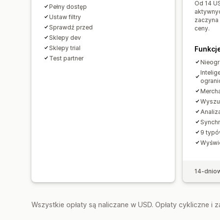
Od 14 U
Pełny dostęp
aktywnyc
Ustaw filtry
zaczyna 
Sprawdź przed
ceny.
Sklepy dev
Sklepy trial
Funkcj
Test partner
Nieogr
Inteli
ograni
Mercha
Wyszu
Analiz
Synchr
9 typó
Wyświe
14-dnio
Wszystkie opłaty są naliczane w USD. Opłaty cykliczne i 