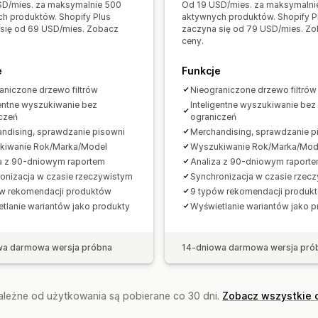
Analizy
SD/mies. za maksymalnie 500
Od 19 USD/mies. za maksymalni
h produktów. Shopify Plus
aktywnych produktów. Shopify P
Niestandardowe pulpity
Korzystanie z
się od 69 USD/mies. Zobacz
zaczyna się od 79 USD/mies. Z
Analizy w czasie rzeczywistym
Anal
ceny.
e
Funkcje
aniczone drzewo filtrów
Nieograniczone drzewo filtrów
gentne wyszukiwanie bez
Inteligentne wyszukiwanie bez
czeń
ograniczeń
ndising, sprawdzanie pisowni
Merchandising, sprawdzanie p
kiwanie Rok/Marka/Model
Wyszukiwanie Rok/Marka/Mod
a z 90-dniowym raportem
Analiza z 90-dniowym raport
onizacja w czasie rzeczywistym
Synchronizacja w czasie rzec
w rekomendacji produktów
9 typów rekomendacji produk
tlanie wariantów jako produkty
Wyświetlanie wariantów jako p
wa darmowa wersja próbna
14-dniowa darmowa wersja pró
zależne od użytkowania są pobierane co 30 dni.
Zobacz wszystkie 