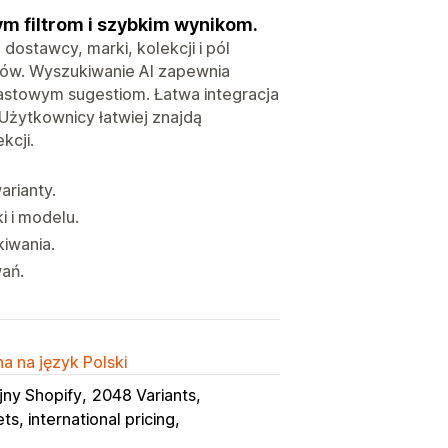
ym filtrom i szybkim wynikom.
 dostawcy, marki, kolekcji i pól
któw. Wyszukiwanie AI zapewnia
miastowym sugestiom. Łatwa integracja
 Użytkownicy łatwiej znajdą
kcji.
arianty.
i i modelu.
kiwania.
wań.
a na język Polski
jny Shopify
2048 Variants
ts, international pricing