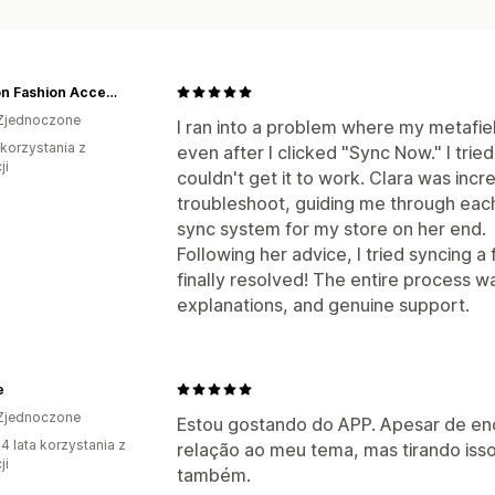
Hawson Fashion Accessories
Zjednoczone
I ran into a problem where my metafie
 korzystania z
even after I clicked "Sync Now." I tri
ji
couldn't get it to work. Clara was incr
troubleshoot, guiding me through each
sync system for my store on her end.
Following her advice, I tried syncing 
finally resolved! The entire process 
explanations, and genuine support.
e
Zjednoczone
Estou gostando do APP. Apesar de en
4 lata korzystania z
relação ao meu tema, mas tirando iss
ji
também.