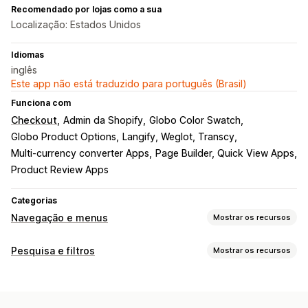
Recomendado por lojas como a sua
Localização: Estados Unidos
Idiomas
inglês
Este app não está traduzido para português (Brasil)
Funciona com
Checkout
Admin da Shopify
Globo Color Swatch
Globo Product Options
Langify, Weglot, Transcy
Multi-currency converter Apps
Page Builder, Quick View Apps
Product Review Apps
Categorias
Navegação e menus
Mostrar os recursos
Estilo do menu
Pesquisa e filtros
Mostrar os recursos
Menu móvel
Suspenso
Árvore
Barra lateral
Recursos de pesquisa
Navegação
Preenchimento automático
Pesquisa instantânea