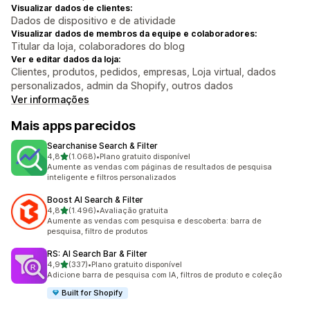
Visualizar dados de clientes:
Dados de dispositivo e de atividade
Visualizar dados de membros da equipe e colaboradores:
Titular da loja, colaboradores do blog
Ver e editar dados da loja:
Clientes, produtos, pedidos, empresas, Loja virtual, dados
personalizados, admin da Shopify, outros dados
Ver informações
Mais apps parecidos
Searchanise Search & Filter
de 5 estrelas
4,8
(1.068)
•
Plano gratuito disponível
1068 avaliações ao todo
Aumente as vendas com páginas de resultados de pesquisa
inteligente e filtros personalizados
Boost AI Search & Filter
de 5 estrelas
4,8
(1.496)
•
Avaliação gratuita
1496 avaliações ao todo
Aumente as vendas com pesquisa e descoberta: barra de
pesquisa, filtro de produtos
RS: AI Search Bar & Filter
de 5 estrelas
4,9
(337)
•
Plano gratuito disponível
337 avaliações ao todo
Adicione barra de pesquisa com IA, filtros de produto e coleção
Built for Shopify