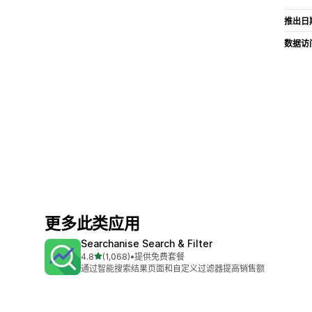
推出日
数据访
更多此类应用
Searchanise Search & Filter
星（满分 5 星）
4.8
(1,068)
•
提供免费套餐
总共 1068 条评论
通过智能搜索结果页面和自定义过滤器提高销售额