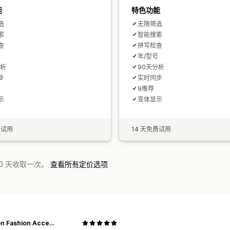
能
特色功能
选
无限筛选
索
智能搜索
查
拼写检查
年/型号
分析
90天分析
步
实时同步
9推荐
示
变体显示
费试用
14 天免费试用
0 天收取一次。
查看所有定价选项
Hawson Fashion Accessories