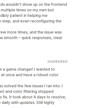
lds wouldn't show up on the frontend
ed multiple times on my own but
edibly patient in helping me
 step, and even reconfiguring the
a few more times, and the issue was
was smooth – quick responses, clear
2026年8月6日
en a game changer! I wanted to
ct at once and have a robust color
 solved the few issues I ran into. I
ant and color filtering stopped
fix. It took about 4 days to resolve,
aily with updates. Still highly