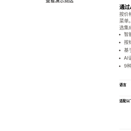
查看演示商店
通过
按价
菜单
选集
智
按
基
A
9
语言
适配以