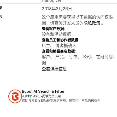
Hanoi, VN
期
2018年3月26日
问
这个应用需要获得以下数据的访问权限，
因，请查阅开发人员的
隐私政策
。
查看客户数据:
设备和活动数据
查看员工和协作者数据:
店主、 博客撰稿人
查看和编辑商店数据:
客户、 产品、 订单、 公司、 在线商店、 
据
查看详细信息
Boost AI Search & Filter
星（满分 5 星）
4.8
(1,496)
•
提供免费试用
总共 1496 条评论
借助搜索和发现功能提高销售额：搜索栏、产品筛选条件