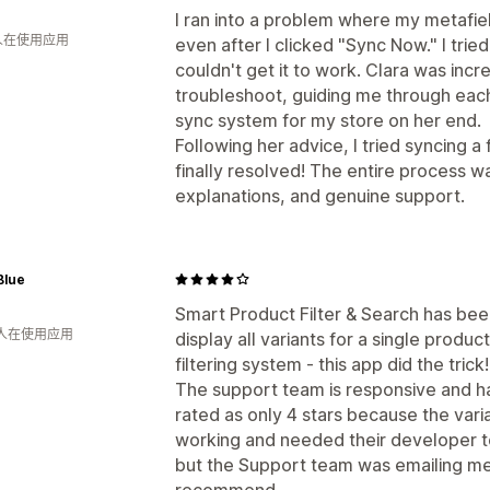
I ran into a problem where my metafie
 人在使用应用
even after I clicked "Sync Now." I tri
couldn't get it to work. Clara was incr
troubleshoot, guiding me through each
sync system for my store on her end.
Following her advice, I tried syncing 
finally resolved! The entire process 
explanations, and genuine support.
Blue
Smart Product Filter & Search has be
 人在使用应用
display all variants for a single produ
filtering system - this app did the trick!
The support team is responsive and has
rated as only 4 stars because the vari
working and needed their developer to 
but the Support team was emailing me d
recommend.