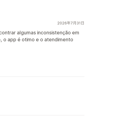
2026年7月31日
contrar algumas inconsistenção em
o, o app é otimo e o atendimento