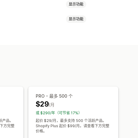
显示功能
显示功能
别字容忍
同义词组
停用词
搜索建议
化搜索
自定义排名
搜索栏
排除结果
适应移动设备
SEO
分析
样式
筛选条件显示
自定义筛选条件
PRO - 最多 500 个
时分析
行为洞察
搜索查询
$29
/月
或 $290/年（可节省 17%）
活跃产品。
起价 $29/月，最多支持 500 个活跃产品。
查看下方完整
Shopify Plus 起价 $99/月。请查看下方完整
价格。