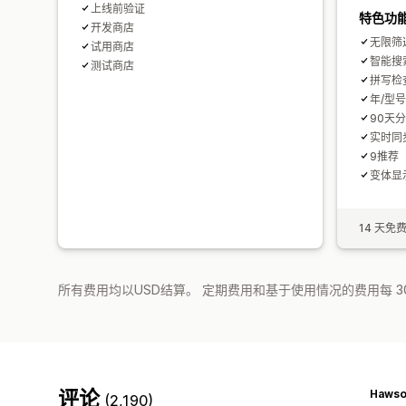
上线前验证
特色功
开发商店
无限筛
试用商店
智能搜
测试商店
拼写检
年/型号
90天
实时同
9推荐
变体显
14 天免
所有费用均以USD结算。 定期费用和基于使用情况的费用每 3
评论
(2,190)