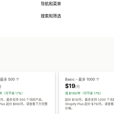
导航和菜单
菜单样式
搜索和筛选
移动菜单
下拉菜单
树
侧边栏
搜索功能
浏览
自动补全
即时搜索
多语言
AI 搜索
错
无限滚动
产品推荐
产品改进
多个筛选条件
个性
自定义
显示自定义
颜色和字体
自定义 CSS
多语言
自动
自动适应移动设备
自定义 CSS
自定义
搜索结果页面
排序
分析
- 最多 500 个
Basic - 最多 1000 个
自定义控制面板
筛选条件使用情况
实
$19
月
/月
0/年（可节省 17%）
或 $190/年（可节省 17%）
4/月，最多支持 500 个活跃产品。
起价 $19/月，最多支持 1,000 个
y Plus 起价 $69/月。请查看下方完整
Shopify Plus 起价 $79/月。请
价格。