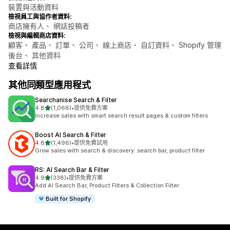
裝置與活動資料
檢視員工與協作者資料:
商店擁有人、 網誌投稿者
檢視與編輯商店資料:
顧客、 產品、 訂單、 公司、 線上商店、 自訂資料、 Shopify 管理
後台、 其他資料
查看詳情
其他同類型應用程式
Searchanise Search & Filter
滿分 5 顆星
4.8
(1,068)
•
提供免費方案
共有 1068 則評價
Increase sales with smart search result pages & custom filters
Boost AI Search & Filter
滿分 5 顆星
4.8
(1,496)
•
提供免費試用
共有 1496 則評價
Grow sales with search & discovery: search bar, product filter
RS: AI Search Bar & Filter
滿分 5 顆星
4.9
(338)
•
提供免費方案
共有 338 則評價
Add AI Search Bar, Product Filters & Collection Filter
Built for Shopify