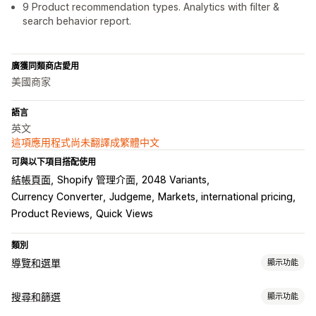
9 Product recommendation types. Analytics with filter &
search behavior report.
廣獲同類商店愛用
美國商家
語言
英文
這項應用程式尚未翻譯成繁體中文
可與以下項目搭配使用
結帳頁面
Shopify 管理介面
2048 Variants
Currency Converter
Judgeme
Markets, international pricing
Product Reviews
Quick Views
類別
導覽和選單
顯示功能
選單樣式
搜尋和篩選
顯示功能
行動版選單
下拉式選單
樹狀
側邊欄