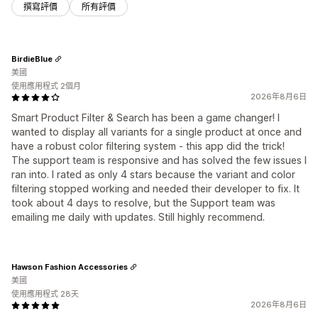
撰寫評價
所有評價
BirdieBlue
美國
使用應用程式 2個月
2026年8月6日
Smart Product Filter & Search has been a game changer! I
wanted to display all variants for a single product at once and
have a robust color filtering system - this app did the trick!
The support team is responsive and has solved the few issues I
ran into. I rated as only 4 stars because the variant and color
filtering stopped working and needed their developer to fix. It
took about 4 days to resolve, but the Support team was
emailing me daily with updates. Still highly recommend.
Hawson Fashion Accessories
美國
使用應用程式 28天
2026年8月6日