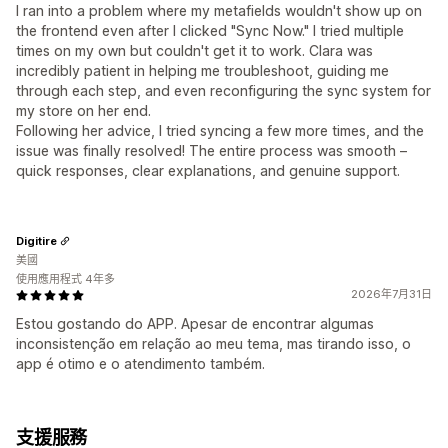
I ran into a problem where my metafields wouldn't show up on
the frontend even after I clicked "Sync Now." I tried multiple
times on my own but couldn't get it to work. Clara was
incredibly patient in helping me troubleshoot, guiding me
through each step, and even reconfiguring the sync system for
my store on her end.
Following her advice, I tried syncing a few more times, and the
issue was finally resolved! The entire process was smooth –
quick responses, clear explanations, and genuine support.
Digitire
美國
使用應用程式 4年多
2026年7月31日
Estou gostando do APP. Apesar de encontrar algumas
inconsistenção em relação ao meu tema, mas tirando isso, o
app é otimo e o atendimento também.
支援服務