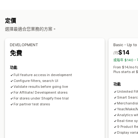
搜尋功能
瀏覽
自動完成
立即搜尋
多國語言
AI 搜尋
錯字容許範圍
同義詞群組
無限捲動
定價
停用詞
搜尋建議
商品推薦
加強宣傳商品
多種篩選條件
選擇最適合您業務的方案。
個人化搜尋
自訂排名
搜尋列
排除結果
自訂
顏色和字型
自訂 CSS
多國語言
行動裝置回應式設計
SEO
分析
顯示畫面自訂內容
DEVELOPMENT
Basic - Up to
行動裝置回應式設計
自訂 CSS
自訂樣式
篩選條件顯示方式
$14
免費
/月
自訂篩選條件
搜尋結果頁面
排序
或每年 $140，
From $14/mo fo
功能
分析
Plus starts at 
Full feature access in development
自訂控制面板
篩選條件使用情形
即時分析
行為深入分析
Configure filters, search UI
功能
多組搜尋查詢
Validate results before going live
Unlimited Fil
For Affiliate/ Development stores
Smart Searc
For stores under Shopify free trial
Merchandisi
For partner test stores
Year/Make/
Analytics wi
Real-time s
9 Product R
Display vari