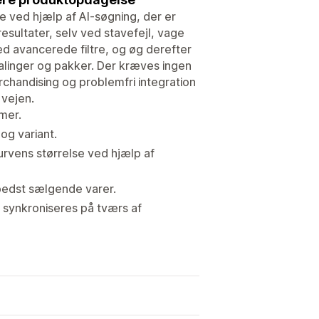
e ved hjælp af AI-søgning, der er
resultater, selv ved stavefejl, vage
ed avancerede filtre, og øg derefter
alinger og pakker. Der kræves ingen
rchandising og problemfri integration
 vejen.
rmer.
og variant.
rvens størrelse ved hjælp af
 bedst sælgende varer.
r synkroniseres på tværs af