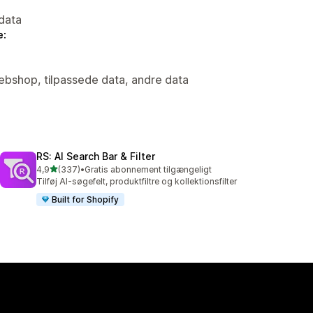
data
e:
Webshop, tilpassede data, andre data
RS: AI Search Bar & Filter
ud af 5 stjerner
4,9
(337)
•
Gratis abonnement tilgængeligt
337 anmeldelser i alt
Tilføj AI-søgefelt, produktfiltre og kollektionsfilter
Built for Shopify