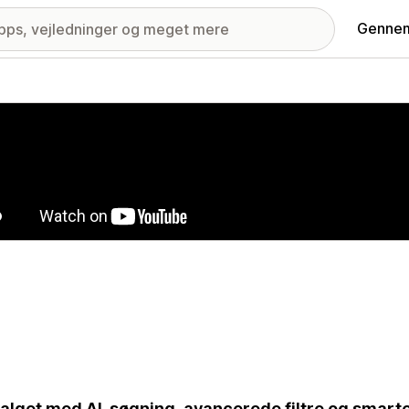
Gennem
ri med udvalgte billeder
alget med AI-søgning, avancerede filtre og smar