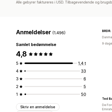
Alle gebyrer faktureres i USD. Tilbagevendende og brugs
Anmeldelser
BRDR.
(1.496)
Danma
9 dage
Samlet bedømmelse
4,8
5
1,4 t
4
33
3
6
2
5
1
50
Ted Ba
De For
Skriv en anmeldelse
Emirat