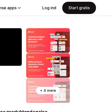
se apps
Log ind
Start gratis
+ 4 mere
tere produktopdagelse