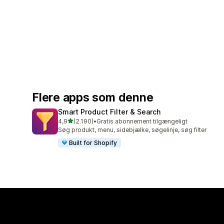
Flere apps som denne
Smart Product Filter & Search
ud af 5 stjerner
4,9
(2.190)
•
Gratis abonnement tilgængeligt
2190 anmeldelser i alt
Søg produkt, menu, sidebjælke, søgelinje, søg filter
Built for Shopify