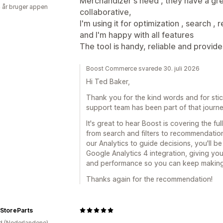
Merchandizer's need , they have a gr
4 år bruger appen
collaborative,
I'm using it for optimization , search 
and I'm happy with all features
The tool is handy, reliable and provide
Boost Commerce svarede 30. juli 2026
Hi Ted Baker,
Thank you for the kind words and for stick
support team has been part of that journe
It's great to hear Boost is covering the f
from search and filters to recommendatio
our Analytics to guide decisions, you'll b
Google Analytics 4 integration, giving y
and performance so you can keep making 
Thanks again for the recommendation!
StoreParts
d (Nederlandene)