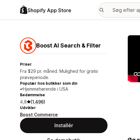
Shopify App Store
Galle
Boost AI Search & Filter
Priser
Fra $29 pr. måned. Mulighed for gratis
prøveperiode.
Populær hos butikker som din
Hjemmehørende i USA
Bedømmelse
4,8
(1.496)
Udvikler
Boost Commerce
Installér
Øg s