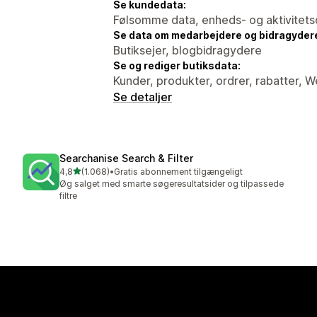
Se kundedata:
Følsomme data, enheds- og aktivitets
Se data om medarbejdere og bidragyder
Butiksejer, blogbidragydere
Se og rediger butiksdata:
Kunder, produkter, ordrer, rabatter, 
Se detaljer
Searchanise Search & Filter
ud af 5 stjerner
4,8
(1.068)
•
Gratis abonnement tilgængeligt
1068 anmeldelser i alt
Øg salget med smarte søgeresultatsider og tilpassede
filtre