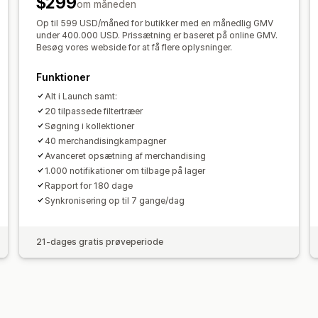
$299
om måneden
Analyser i realtid
Adfærdsindblik
Sø
Op til 599 USD/måned for butikker med en månedlig GMV
under 400.000 USD. Prissætning er baseret på online GMV.
Besøg vores webside for at få flere oplysninger.
Funktioner
Alt i Launch samt:
20 tilpassede filtertræer
Søgning i kollektioner
40 merchandisingkampagner
Avanceret opsætning af merchandising
1.000 notifikationer om tilbage på lager
Rapport for 180 dage
Synkronisering op til 7 gange/dag
21-dages gratis prøveperiode