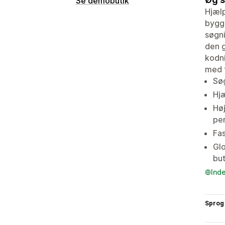
Se demobutik
Hjælp
bygge
søgni
den g
kodni
med t
Søg
Hjæ
Høj
per
Fas
Glo
but
Ind
Sprog