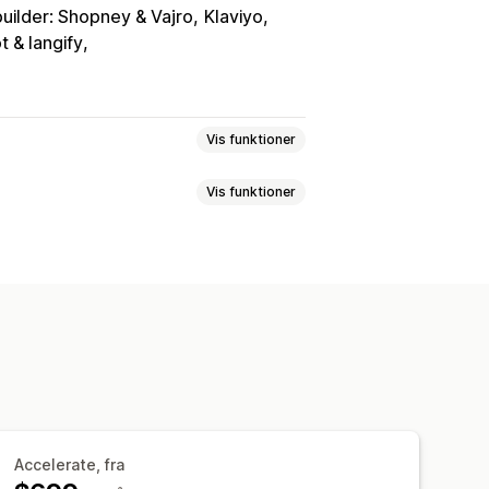
uilder: Shopney & Vajro
Klaviyo
 & langify
Vis funktioner
Vis funktioner
 sprog
AI-søgning
mgrupper
Stopord
Søgeforslag
namisk på mobil
Multi-filter
Personlig søgning
der resultater
lpasset stil
Filtervisning
tater
Sortering
Accelerate, fra
rteringssporing
Brug af filtre