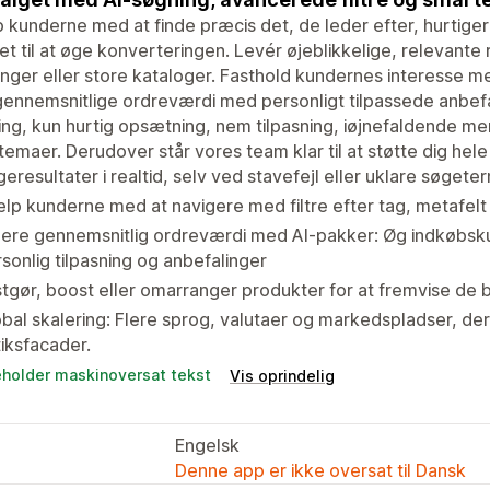
 kunderne med at finde præcis det, de leder efter, hurtiger
t til at øge konverteringen. Levér øjeblikkelige, relevante 
nger eller store kataloger. Fasthold kundernes interesse m
ennemsnitlige ordreværdi med personligt tilpassede anbef
ng, kun hurtig opsætning, nem tilpasning, iøjnefaldende me
emaer. Derudover står vores team klar til at støtte dig hele
eresultater i realtid, selv ved stavefejl eller uklare søgete
lp kunderne med at navigere med filtre efter tag, metafelt 
ere gennemsnitlig ordreværdi med AI-pakker: Øg indkøbsku
sonlig tilpasning og anbefalinger
tgør, boost eller omarranger produkter for at fremvise de
bal skalering: Flere sprog, valutaer og markedspladser, de
iksfacader.
eholder maskinoversat tekst
Vis oprindelig
Engelsk
Denne app er ikke oversat til Dansk