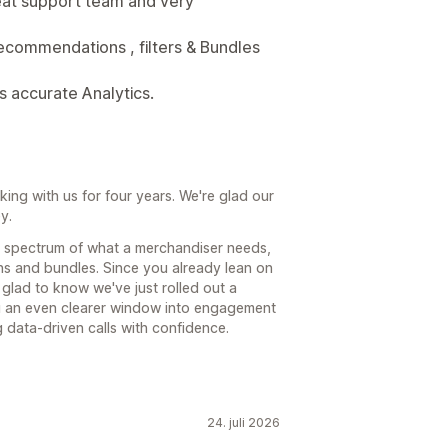
eat support team and very
, recommendations , filters & Bundles
s accurate Analytics.
ing with us for four years. We're glad our
y.
ull spectrum of what a merchandiser needs,
ns and bundles. Since you already lean on
e glad to know we've just rolled out a
ou an even clearer window into engagement
data-driven calls with confidence.
24. juli 2026