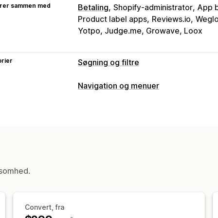
rer sammen med
Betaling
Shopify-administrator
App b
Product label apps
Reviews.io
Weglot
Yotpo, Judge.me, Growave, Loox
rier
Søgning og filtre
Søgefunktioner
Navigation og menuer
Autofuldførelse
Strakssøgning
Flere
Tilpasning
Tolerance over for skrivefejl
Synony
Farve og skrifttype
Tilpasset CSS
Dy
Produktanbefalinger
Produktboosts
Tilpasset rangering
Søgelinje
Eksklu
Visningstilpasning
ksomhed.
Dynamisk på mobil
Tilpasset CSS
Ti
Tilpassede filtre
Side med søgeresul
Analyser
Convert, fra
Indblik med kunstig intelligens
Konve