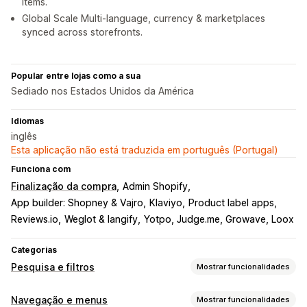
items.
Global Scale Multi-language, currency & marketplaces
synced across storefronts.
Popular entre lojas como a sua
Sediado nos Estados Unidos da América
Idiomas
inglês
Esta aplicação não está traduzida em português (Portugal)
Funciona com
Finalização da compra
Admin Shopify
App builder: Shopney & Vajro
Klaviyo
Product label apps
Reviews.io
Weglot & langify
Yotpo, Judge.me, Growave, Loox
Categorias
Pesquisa e filtros
Mostrar funcionalidades
Funcionalidades de pesquisa
Navegação e menus
Mostrar funcionalidades