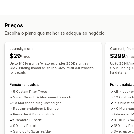
Preenchimento automático
Pesquisa instantânea
Personalização
Multilingue
Pesquisa por IA
Cor e tipo de letra
CSS personalizado
Reatividade móvel
Tolerância a erros tipográficos
Grupos de sinónimos
Preços
Parar palavras
Sugestões de pesquisa
Escolha o plano que melhor se adequa ao negócio.
Recomendações de produtos
Aumento de produtos
Vários filtros
Pesquisa personalizada
Launch, from
Convert, fro
Classificação personalizada
Barra de pesquisa
$29
$299
/ mês
/ mê
Excluir resultados
Up to $159/ month for stores under $50K monthly
Up to $599/ m
GMV. Pricing based on online GMV. Visit our website
GMV. Pricing b
Personalização da apresentação
for details.
for details.
Reatividade móvel
CSS personalizado
Funcionalidades
Funcionalida
Estilo personalizado
Apresentação de filtros
5 Custom Filter Trees
All in Launch
Filtros personalizados
Página de resultados da pesquisa
Smart Search & AI-Powered Search
20 Custom Fi
Ordenação
10 Merchandising Campaigns
In-Collectio
Recommendations & Bunlde
40 Merchan
Análise de dados
Pre-order & Back in stock
Advanced M
Informações sobre IA
Rastreio de conversões
Standard Support
1000 BIS not
90-day Report
180-day Rep
Utilização de filtros
Análise de dados em tempo real
Sync up to 3x times/day
Sync up to 7