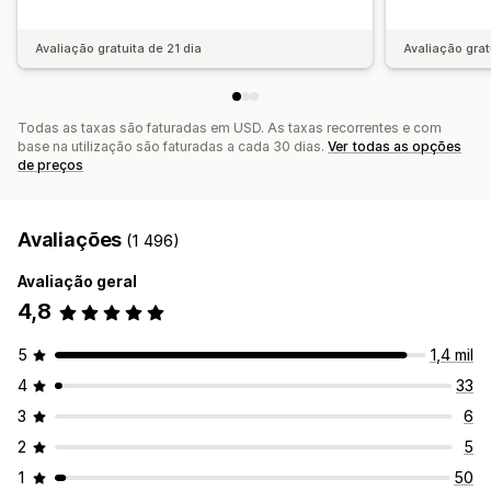
Informações sobre o comportamento
Consultas de pesquisa
Avaliação gratuita de 21 dia
Avaliação grat
Todas as taxas são faturadas em USD. As taxas recorrentes e com
base na utilização são faturadas a cada 30 dias.
Ver todas as opções
de preços
Avaliações
(1 496)
Avaliação geral
4,8
5
1,4 mil
4
33
3
6
2
5
1
50