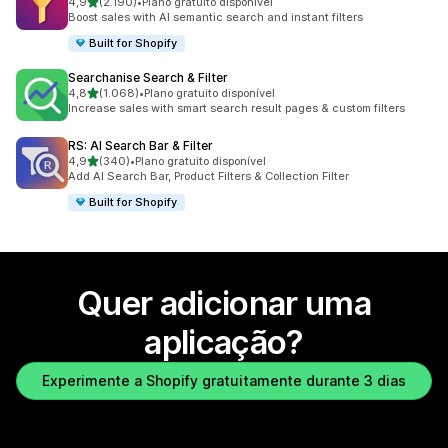
de 5 estrelas
4,9
(2.190)
•
Plano gratuito disponível
2190 total de avaliações
Boost sales with AI semantic search and instant filters
Built for Shopify
Searchanise Search & Filter
de 5 estrelas
4,8
(1.068)
•
Plano gratuito disponível
1068 total de avaliações
Increase sales with smart search result pages & custom filters
RS: AI Search Bar & Filter
de 5 estrelas
4,9
(340)
•
Plano gratuito disponível
340 total de avaliações
Add AI Search Bar, Product Filters & Collection Filter
Built for Shopify
Quer adicionar uma
aplicação?
Experimente a Shopify gratuitamente durante 3 dias