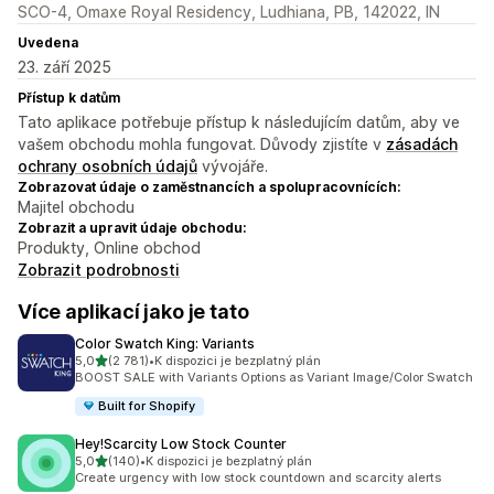
SCO-4, Omaxe Royal Residency, Ludhiana, PB, 142022, IN
Uvedena
23. září 2025
Přístup k datům
Tato aplikace potřebuje přístup k následujícím datům, aby ve
vašem obchodu mohla fungovat. Důvody zjistíte v
zásadách
ochrany osobních údajů
vývojáře.
Zobrazovat údaje o zaměstnancích a spolupracovnících:
Majitel obchodu
Zobrazit a upravit údaje obchodu:
Produkty, Online obchod
Zobrazit podrobnosti
Více aplikací jako je tato
Color Swatch King: Variants
z 5 hvězd
5,0
(2 781)
•
K dispozici je bezplatný plán
Celkový počet recenzí: 2781
BOOST SALE with Variants Options as Variant Image/Color Swatch
Built for Shopify
Hey!Scarcity Low Stock Counter
z 5 hvězd
5,0
(140)
•
K dispozici je bezplatný plán
Celkový počet recenzí: 140
Create urgency with low stock countdown and scarcity alerts