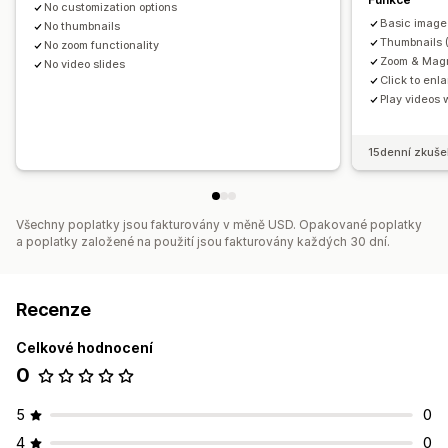
No customization options
Basic image 
No thumbnails
Thumbnails (
No zoom functionality
Zoom & Magn
No video slides
Click to enl
Play videos 
15denní zkuše
Všechny poplatky jsou fakturovány v měně USD. Opakované poplatky
a poplatky založené na použití jsou fakturovány každých 30 dní.
Recenze
Celkové hodnocení
0
5
0
4
0