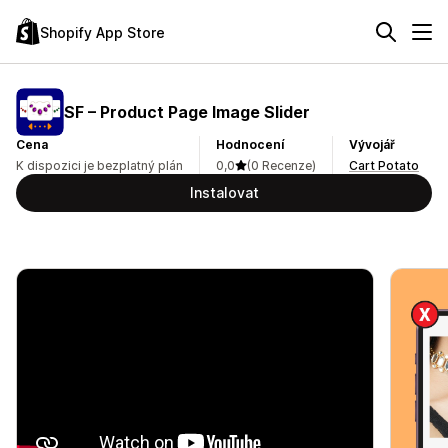
Shopify App Store
SF – Product Page Image Slider
Cena
Hodnocení
Vývojář
K dispozici je bezplatný plán
0,0
(0 Recenze)
Cart Potato
Instalovat