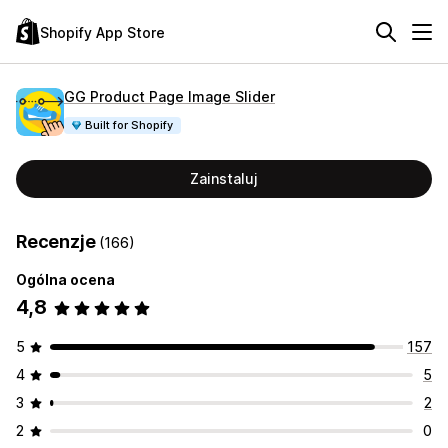
Shopify App Store
GG Product Page Image Slider
Built for Shopify
Zainstaluj
Recenzje
(166)
Ogólna ocena
4,8
5
157
4
5
3
2
2
0