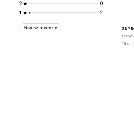
2
0
1
2
Napisz recenzję
ZUP B
Stany 
15 dni 