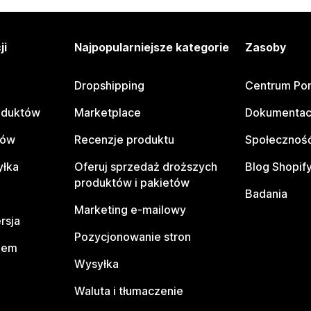
ji
Najpopularniejsze kategorie
Zasoby
Dropshipping
Centrum Po
oduktów
Marketplace
Dokumentac
tów
Recenzje produktu
Społeczność
yłka
Oferuj sprzedaż droższych
Blog Shopif
produktów i pakietów
Badania
Marketing e-mailowy
rsja
Pozycjonowanie stron
pem
Wysyłka
Waluta i tłumaczenie