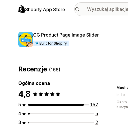
Shopify App Store
GG Product Page Image Slider
Built for Shopify
Recenzje
(166)
Ogólna ocena
Moehai
4,8
Indie
Około 
5
157
korzyst
4
5
3
2